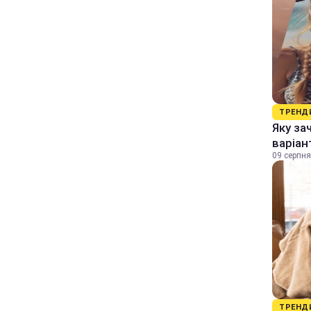
ТРЕНД
Яку за
варіан
09 серпня
ТРЕНД