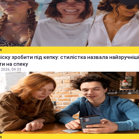
И
чіску зробити під кепку: стилістка назвала найзручніш
ти на спеку
 2026, 09:33
И