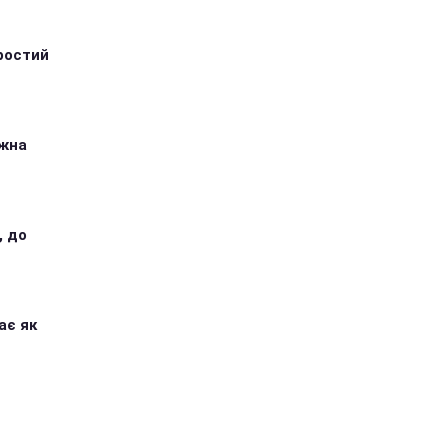
ростий
ожна
, до
ає як