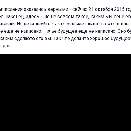
ычисления оказались верными - сейчас 21 октября 2015 го
е, наконец, здесь. Оно не совсем такое, каким мы себе ег
вляли. Но не волнуйтесь, это означает лишь то, что ваше
е еще не написано. Ничье будущее еще не написано. Оно б
каким сделаете его вы. Так что делайте хорошее будущее!"
 док.