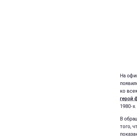
На офи
появил
ко все
герой 
1980-х.
В обра
того, 
показа