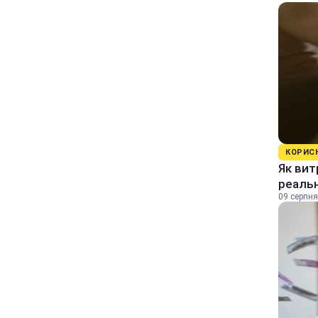
КОРИС
Як вит
реаль
09 серпня