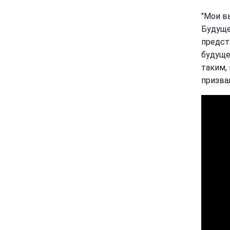
"Мои в
Будуще
предста
будуще
таким, 
призвал