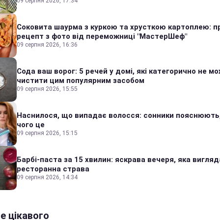
09 серпня 2026, 17:34
Соковита шаурма з куркою та хрусткою картоплею: п
рецепт з фото від переможниці "МастерШеф"
09 серпня 2026, 16:36
Сода ваш ворог: 5 речей у домі, які категорично не м
чистити цим популярним засобом
09 серпня 2026, 15:55
Наснилося, що випадає волосся: сонники пояснюють
чого це
09 серпня 2026, 15:15
Барбі-паста за 15 хвилин: яскрава вечеря, яка вигляд
ресторанна страва
09 серпня 2026, 14:34
е цікавого