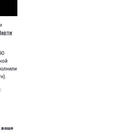
и
Марти
90
кой
полнили
н).
е
: ваше