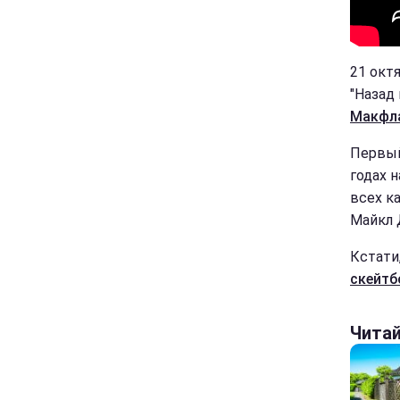
21 окт
"Назад
Макфла
Первый
годах 
всех к
Майкл 
Кстати
скейтб
Чита