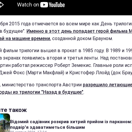
ября 2015 года отмечается во всем мире как День трилоги
 в будущее".
Именно в этот день попадает герой фильма 
й на машине времени
, созданной доком Брауном.
 фильм трилогии вышел в прокат в 1985 году. В 1989 и 19
на экранах появились вторая и третья ленты. Над постанов
артин работал режиссер Роберт Земекис. Главные роли ис
Джей Фокс (Марти Макфлай) и Кристофер Ллойд (док Брау
, министерство транспорта Австрии
разрешило летающи
орды из трилогии "Назад в будущее"
.
йте також
Відомий садівник розкрив хитрий прийом із парканом
подвір'я здаватиметься більшим