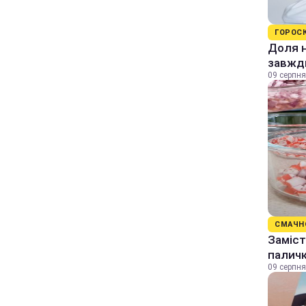
ГОРОС
Доля н
завжди
09 серпня
СМАЧН
Заміст
палич
09 серпня