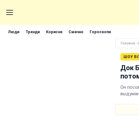
Люди
Тренди
Корисне
Смачно
Гороскопи
Головна
›
ШОУ БІ
Док Б
пото
Он посо
выдуман