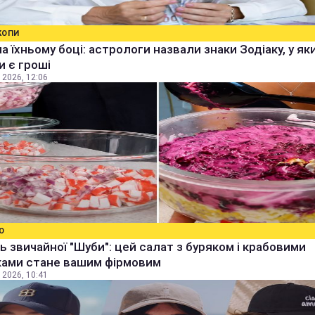
КОПИ
а їхньому боці: астрологи назвали знаки Зодіаку, у як
 є гроші
 2026, 12:06
О
ь звичайної "Шуби": цей салат з буряком і крабовими
ками стане вашим фірмовим
 2026, 10:41