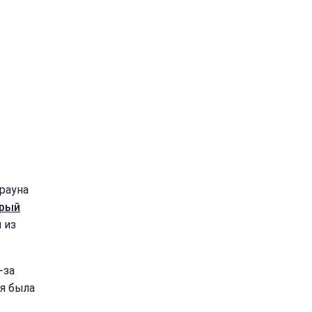
рауна
орый
 из
-за
ая была