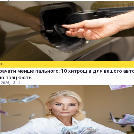
НЕ
рачати менше пального: 10 хитрощів для вашого авто,
но працюють
 2026, 13:14