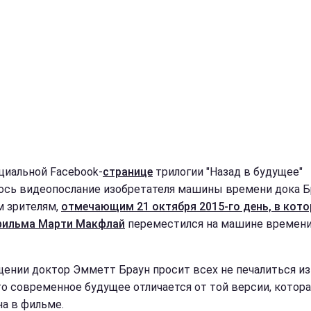
циальной Facebook-
странице
трилогии "Назад в будущее"
ось видеопослание изобретателя машины времени дока Б
м зрителям,
отмечающим 21 октября 2015-го день, в кот
фильма Марти Макфлай
переместился на машине времени
щении доктор Эмметт Браун просит всех не печалиться из
что современное будущее отличается от той версии, котор
на в фильме.