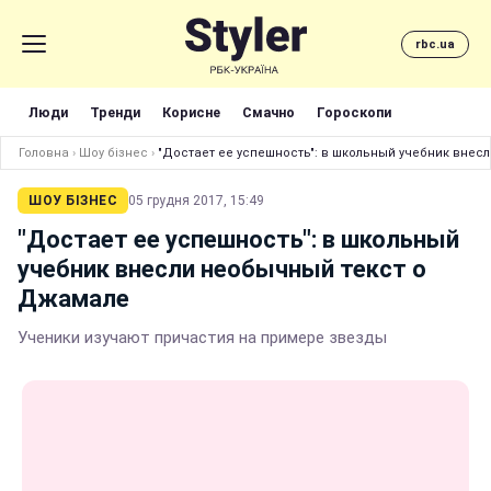
rbc.ua
Люди
Тренди
Корисне
Смачно
Гороскопи
Головна
›
Шоу бізнес
›
"Достает ее успешность": в школьный учебник внес
ШОУ БІЗНЕС
05 грудня 2017, 15:49
"Достает ее успешность": в школьный
учебник внесли необычный текст о
Джамале
Ученики изучают причастия на примере звезды