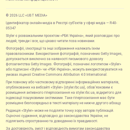
© 2026 LLC «UBT MEDIA»
Ідентифікатор онлайн-медіа в Реєстрі суб’єктів у сфері медіа — R40-
05347
Styler є розважальним проєктом «РБК-Україна», який розповідає про
людей, тренди і все, що цікаво читати поза новинами.
Фотографії, ілюстрації та інші зображення належать їхнім
правовласникам. Використання фотографій, позначених Getty Images,
допускається виключно за наявності письмового дозволу
фотоагентства Getty Images. Фотографії, позначені логотипом «Styler»
або підписані «Styler» чи «РБК-Україна», можуть використовуватися на
умовах ліцензії Creative Commons Attribution 4.0 International.
При повному або частковому відтворенні інформаційних матеріалів,
опублікованих на вебсайті «Styler» (styler.rbc.ua), обов'язковим є
розміщення активного гіперпосилання на styler.rbc.ua, відкритого для
індексації пошуковими системами. Таке гіперпосилання має бути
розміщене безпосередньо в тексті матеріалу не нижче другого абзацу.
Редакція «Styler» може не поділяти точку зору авторів публікацій.
Оціночні судження, відповідно до законодавства України, не
підлягають спростуванню та доведенню їх правдивості.
За достовірність, зміст і відповідність вимогам законодавства