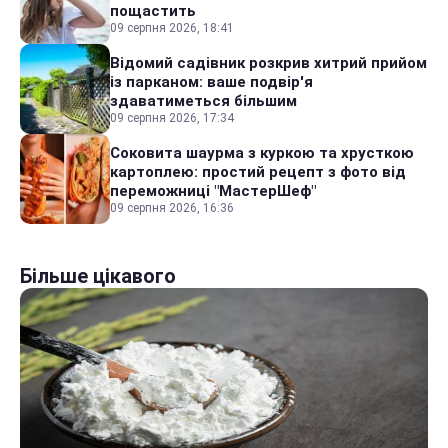
пощастить
09 серпня 2026, 18:41
Відомий садівник розкрив хитрий прийом
із парканом: ваше подвір'я
здаватиметься більшим
09 серпня 2026, 17:34
Соковита шаурма з куркою та хрусткою
картоплею: простий рецепт з фото від
переможниці "МастерШеф"
09 серпня 2026, 16:36
Більше цікавого