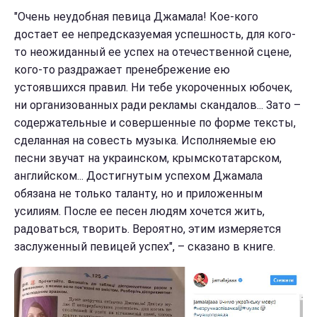
"Очень неудобная певица Джамала! Кое-кого
достает ее непредсказуемая успешность, для кого-
то неожиданный ее успех на отечественной сцене,
кого-то раздражает пренебрежение ею
устоявшихся правил. Ни тебе укороченных юбочек,
ни организованных ради рекламы скандалов... Зато –
содержательные и совершенные по форме тексты,
сделанная на совесть музыка. Исполняемые ею
песни звучат на украинском, крымскотатарском,
английском... Достигнутым успехом Джамала
обязана не только таланту, но и приложенным
усилиям. После ее песен людям хочется жить,
радоваться, творить. Вероятно, этим измеряется
заслуженный певицей успех", – сказано в книге.