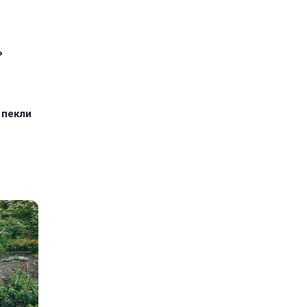
ь
 пекли