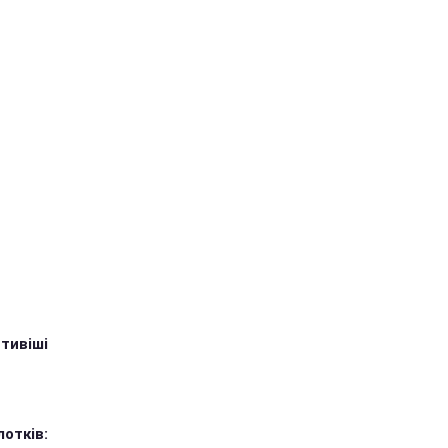
тивіші
лотків: