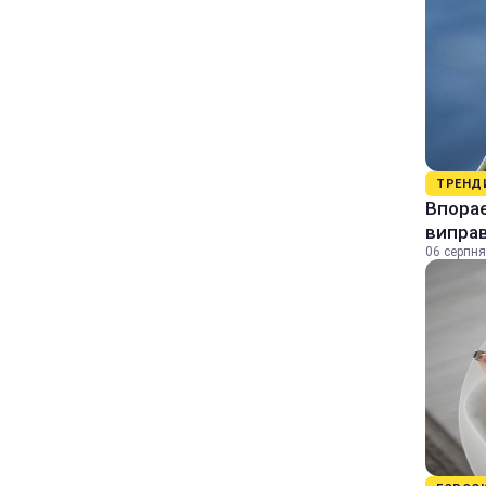
ТРЕНД
Впорає
виправ
06 серпня