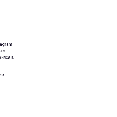
tagram
ым.
вился в
ив