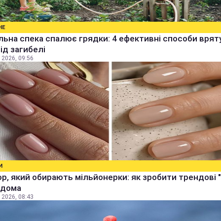
НЕ
ьна спека спалює грядки: 4 ефективні способи врят
від загибелі
 2026, 09:56
И
р, який обирають мільйонерки: як зробити трендові "
 вдома
 2026, 08:43