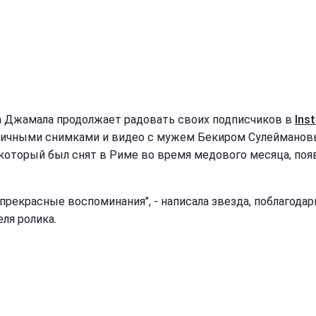
 Джамала продолжает радовать своих подписчиков в
Ins
ичными снимками и видео с мужем Бекиром Сулейманов
 который был снят в Риме во время медового месяца, поя
 прекрасные воспоминания", - написала звезда, поблагодар
ля ролика.