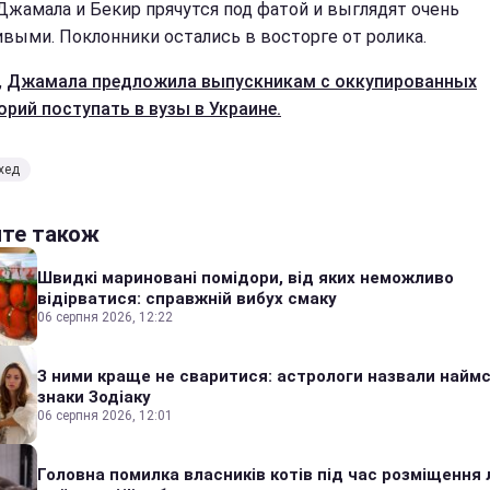
Джамала и Бекир прячутся под фатой и выглядят очень
ивыми. Поклонники остались в восторге от ролика.
,
Джамала предложила выпускникам с оккупированных
орий поступать в вузы в Украине.
хед
йте також
Швидкі мариновані помідори, від яких неможливо
відірватися: справжній вибух смаку
06 серпня 2026, 12:22
З ними краще не сваритися: астрологи назвали наймс
знаки Зодіаку
06 серпня 2026, 12:01
Головна помилка власників котів під час розміщення 