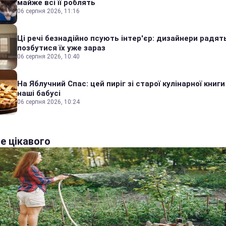
майже всі її роблять
06 серпня 2026, 11:16
Ці речі безнадійно псують інтер'єр: дизайнери радят
позбутися їх уже зараз
06 серпня 2026, 10:40
На Яблучний Спас: цей пиріг зі старої кулінарної книги
наші бабусі
06 серпня 2026, 10:24
е цікавого