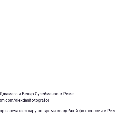
 Джамала и Бекир Сулейманов в Риме
ram.com/alexdanifotografo)
ор запечатлел пару во время свадебной фотосессии в Рим