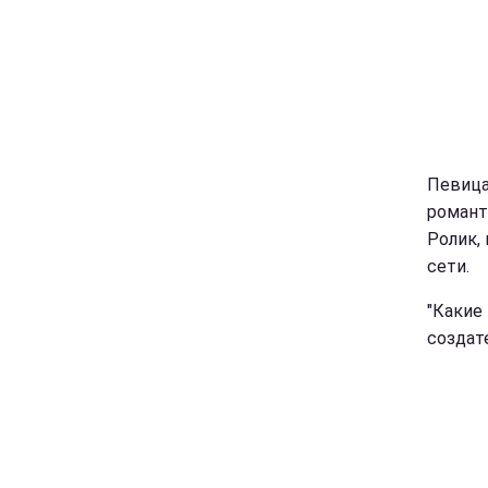
Певица
романт
Ролик,
сети.
"Какие
создате