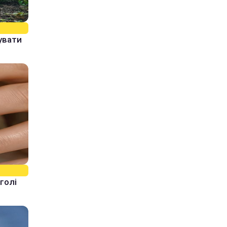
увати
голі