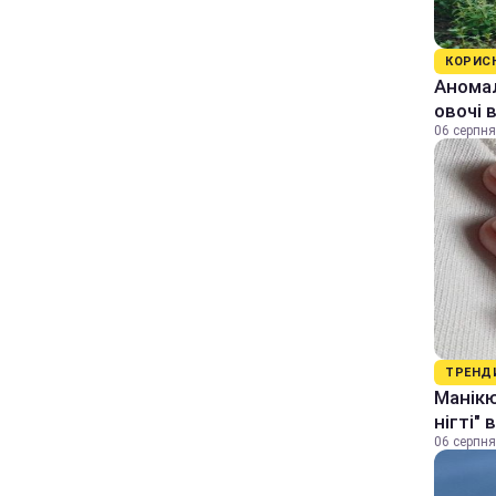
КОРИС
Аномал
овочі 
06 серпня
ТРЕНД
Манікю
нігті"
06 серпня