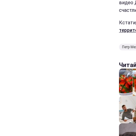
видео 
счастл
Кстати
террит
Петр Ме
Чита