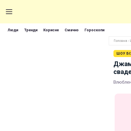
Люди
Тренди
Корисне
Смачно
Гороскопи
Головна
›
ШОУ БІ
Джам
свад
Влюблен