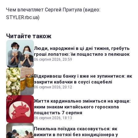
Чем впечатляет Сергей Притула (видео:
STYLER.rbc.ua)
Читайте також
Люди, народжені в ці дні тижня, гребуть
гроші лопатою: їм пощастило з пелюшок
06 серпня 2026, 20:59
Відкриваєш банку і вже не зупинитися: як
закрити кабачки в соусі сацебелі
06 серпня 2026, 20:12
Життя кардинально зміниться на краще:
яким знакам китайського гороскопа
пощастить 7 серпня
06 серпня 2026, 18:13
Пекельна поїздка скасовується: як
вижити в потязі без кондиціонера у