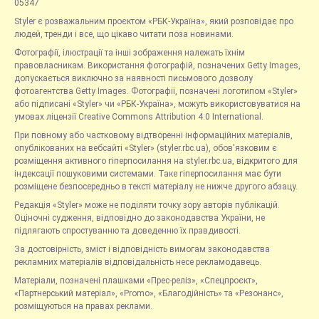
05347
Styler є розважальним проєктом «РБК-Україна», який розповідає про
людей, тренди і все, що цікаво читати поза новинами.
Фотографії, ілюстрації та інші зображення належать їхнім
правовласникам. Використання фотографій, позначених Getty Images,
допускається виключно за наявності письмового дозволу
фотоагентства Getty Images. Фотографії, позначені логотипом «Styler»
або підписані «Styler» чи «РБК-Україна», можуть використовуватися на
умовах ліцензії Creative Commons Attribution 4.0 International.
При повному або частковому відтворенні інформаційних матеріалів,
опублікованих на вебсайті «Styler» (styler.rbc.ua), обов'язковим є
розміщення активного гіперпосилання на styler.rbc.ua, відкритого для
індексації пошуковими системами. Таке гіперпосилання має бути
розміщене безпосередньо в тексті матеріалу не нижче другого абзацу.
Редакція «Styler» може не поділяти точку зору авторів публікацій.
Оціночні судження, відповідно до законодавства України, не
підлягають спростуванню та доведенню їх правдивості.
За достовірність, зміст і відповідність вимогам законодавства
рекламних матеріалів відповідальність несе рекламодавець.
Матеріали, позначені плашками «Прес-реліз», «Спецпроєкт»,
«Партнерський матеріал», «Promo», «Благодійність» та «Резонанс»,
розміщуються на правах реклами.