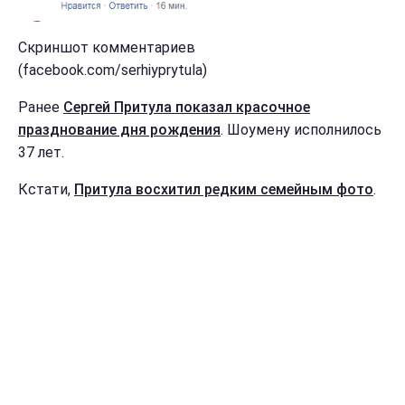
Скриншот комментариев
(facebook.com/serhiyprytula)
Ранее
Сергей Притула показал красочное
празднование дня рождения
. Шоумену исполнилось
37 лет.
Кстати,
Притула восхитил редким семейным фото
.