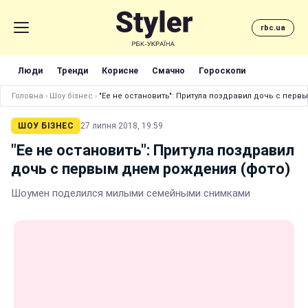
rbc.ua
Люди
Тренди
Корисне
Смачно
Гороскопи
Головна
›
Шоу бізнес
›
"Ее не остановить": Притула поздравил дочь с перв
ШОУ БІЗНЕС
27 липня 2018, 19:59
"Ее не остановить": Притула поздравил
дочь с первым днем рождения (фото)
Шоумен поделился милыми семейными снимками