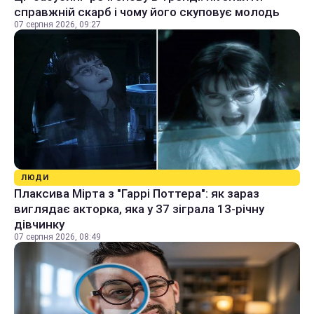
справжній скарб і чому його скуповує молодь
07 серпня 2026, 09:27
ЛЮДИ
Плаксива Мірта з "Гаррі Поттера": як зараз
виглядає акторка, яка у 37 зіграла 13-річну
дівчинку
07 серпня 2026, 08:49