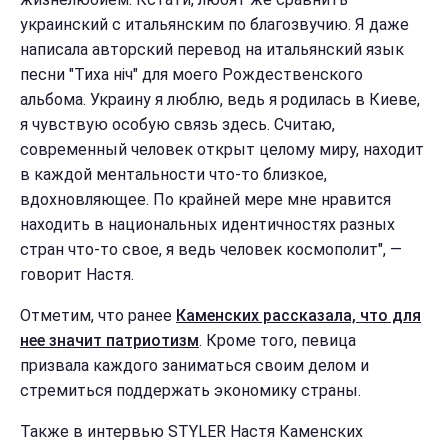
украинский с итальянским по благозвучию. Я даже
написала авторский перевод на итальянский язык
песни "Тиха ніч" для моего Рождественского
альбома. Украину я люблю, ведь я родилась в Киеве,
я чувствую особую связь здесь. Считаю,
современный человек открыт целому миру, находит
в каждой ментальности что-то близкое,
вдохновляющее. По крайней мере мне нравится
находить в национальных идентичностях разных
стран что-то свое, я ведь человек космополит", —
говорит Настя.
Отметим, что ранее
Каменских рассказала, что для
нее значит патриотизм
. Кроме того, певица
призвала каждого заниматься своим делом и
стремиться поддержать экономику страны.
Также в интервью STYLER Настя Каменских