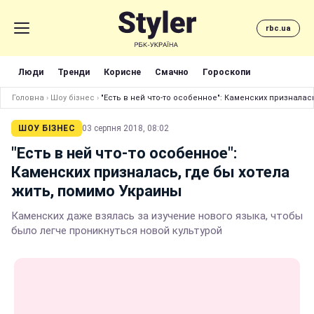
rbc.ua
Люди
Тренди
Корисне
Смачно
Гороскопи
Головна
›
Шоу бізнес
›
"Есть в ней что-то особенное": Каменских призналас
ШОУ БІЗНЕС
03 серпня 2018, 08:02
"Есть в ней что-то особенное":
Каменских призналась, где бы хотела
жить, помимо Украины
Каменских даже взялась за изучение нового языка, чтобы
было легче проникнуться новой культурой