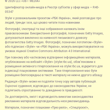
© 2026 LLC «UBT MEDIA»
Ідентифікатор онлайн-медіа в Реєстрі суб’єктів у сфері медіа — R40-
05347
Styler є розважальним проєктом «РБК-Україна», який розповідає про
людей, тренди і все, що цікаво читати поза новинами.
Фотографії, ілюстрації та інші зображення належать їхнім
правовласникам. Використання фотографій, позначених Getty Images,
допускається виключно за наявності письмового дозволу
фотоагентства Getty Images. Фотографії, позначені логотипом «Styler»
або підписані «Styler» чи «РБК-Україна», можуть використовуватися на
умовах ліцензії Creative Commons Attribution 4.0 International.
При повному або частковому відтворенні інформаційних матеріалів,
опублікованих на вебсайті «Styler» (styler.rbc.ua), обов'язковим є
розміщення активного гіперпосилання на styler.rbc.ua, відкритого для
індексації пошуковими системами. Таке гіперпосилання має бути
розміщене безпосередньо в тексті матеріалу не нижче другого абзацу.
Редакція «Styler» може не поділяти точку зору авторів публікацій.
Оціночні судження, відповідно до законодавства України, не
підлягають спростуванню та доведенню їх правдивості.
За достовірність, зміст і відповідність вимогам законодавства
рекламних матеріалів відповідальність несе рекламодавець.
Матеріали, позначені плашками «Прес-реліз», «Спецпроєкт»,