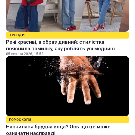
ТРЕНДИ
Речі красиві, а образ дивний: стилістка
пояснила помилку, яку роблять усі модниці
05 серпня 2026, 15:52
ГОРОСКОПИ
Наснилася брудна вода? Ось що це може
означати насправді