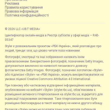
Реклама
Правила користування
Правова інформація
Політика конфіденційності
© 2026 LLC «UBT MEDIA»
Ідентифікатор онлайн-медіа в Реєстрі суб’єктів у сфері медіа — R40-
05347
Styler є розважальним проєктом «РБК-Україна», який розповідає про
людей, тренди і все, що цікаво читати поза новинами.
Фотографії, ілюстрації та інші зображення належать їхнім
правовласникам. Використання фотографій, позначених Getty Images,
допускається виключно за наявності письмового дозволу
фотоагентства Getty Images. Фотографії, позначені логотипом «Styler»
або підписані «Styler» чи «РБК-Україна», можуть використовуватися на
умовах ліцензії Creative Commons Attribution 4.0 International.
При повному або частковому відтворенні інформаційних матеріалів,
опублікованих на вебсайті «Styler» (styler.rbc.ua), обов'язковим є
розміщення активного гіперпосилання на styler.rbc.ua, відкритого для
індексації пошуковими системами. Таке гіперпосилання має бути
розміщене безпосередньо в тексті матеріалу не нижче другого абзацу.
Редакція «Styler» може не поділяти точку зору авторів публікацій.