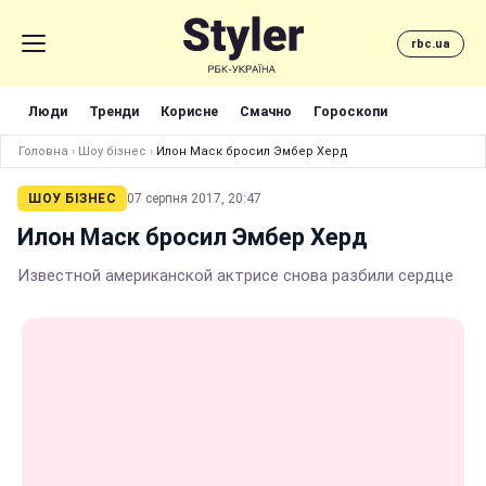
rbc.ua
Люди
Тренди
Корисне
Смачно
Гороскопи
Головна
›
Шоу бізнес
›
Илон Маск бросил Эмбер Херд
ШОУ БІЗНЕС
07 серпня 2017, 20:47
Илон Маск бросил Эмбер Херд
Известной американской актрисе снова разбили сердце