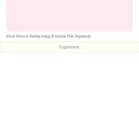
Илон Маск и Эмбер Херд (Коллаж РБК-Украина)
Поділитися: