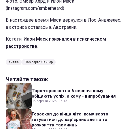
Фото: Эмбер Херд и Илон Маск
(instagram.com/amberheard)
В настоящее время Маск вернулся в Лос-Анджелес,
а актриса осталась в Австралии.
Кстати,
Илон Маск признался в психическом
расстройстве
.
вилла
Ламберто Заньер
Читайте також
Таро-гороскоп на 6 серпня: кому
обіцяють успіх, а кому - випробування
06 серпня 2026, 06:15
Гороскоп до кінця літа: кому варто
готуватися до кар'єрних злетів та
розкриття таємниць