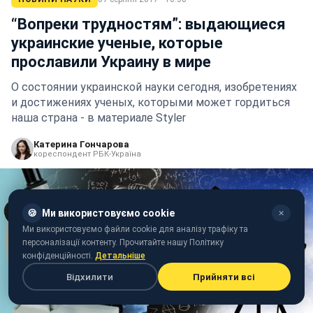
“Вопреки трудностям”: выдающиеся
украинские ученые, которые
прославили Украину в мире
О состоянии украинской науки сегодня, изобретениях
и достижениях ученых, которыми может гордиться
наша страна - в материале Styler
Катерина Гончарова
кореспондент РБК-Україна
🍪
Ми використовуємо cookie
✕
Ми використовуємо файли cookie для аналізу трафіку та
персоналізації контенту. Прочитайте нашу Політику
конфіденційності.
Детальніше
Відхилити
Прийняти всі