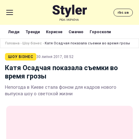
rbc.ua
Люди
Тренди
Корисне
Смачно
Гороскопи
Головна
›
Шоу бізнес
›
Катя Осадчая показала съемки во время грозы
ШОУ БІЗНЕС
30 липня 2017, 08:52
Катя Осадчая показала съемки во
время грозы
Непогода в Киеве стала фоном для кадров нового
выпуска шоу о светской жизни