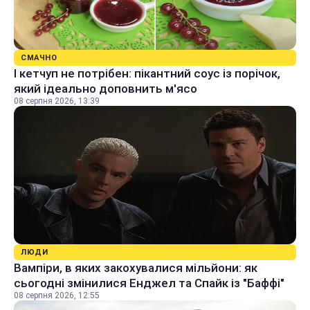
СМАЧНО
І кетчуп не потрібен: пікантний соус із порічок,
який ідеально доповнить м'ясо
08 серпня 2026, 13:39
ЛЮДИ
Вампіри, в яких закохувалися мільйони: як
сьогодні змінилися Енджел та Спайк із "Баффі"
08 серпня 2026, 12:55