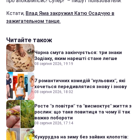
про апокалипсис! Супер!" – пишут пользователи.
Кстати,
Влад Яма закружил Катю Осадчую в
зажигательном танце.
Читайте також
Чорна смуга закінчується: три знаки
Зодіаку, яким нарешті стане легше
08 серпня 2026, 19:19
7 романтичних комедій "нульових", які
хочеться передивлятися знову і знову
08 серпня 2026, 18:02
Росте "з повітря" та "висмоктує" життя з
рослин: що таке повитиця та чому її так
важко побороти
08 серпня 2026, 17:14
Кукурудза на зиму без зайвих клопотів: