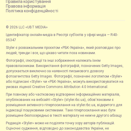
Правила користування
Правова інформація
Політика конфіденційності
© 2026 LLC «UBT MEDIA»
Ідентифікатор онлайн-медіа в Реєстрі суб’єктів у сфері медіа — R40-
05347
Styler є розважальним проєктом «РБК-Україна», який розповідає про
людей, тренди і все, що цікаво читати поза новинами.
Фотографії, ілюстрації та інші зображення належать їхнім
правовласникам. Використання фотографій, позначених Getty Images,
допускається виключно за наявності письмового дозволу
фотоагентства Getty Images. Фотографії, позначені логотипом «Styler»
або підписані «Styler» чи «РБК-Україна», можуть використовуватися на
умовах ліцензії Creative Commons Attribution 4.0 International.
При повному або частковому відтворенні інформаційних матеріалів,
опублікованих на вебсайті «Styler» (styler.rbc.ua), обов'язковим є
розміщення активного гіперпосилання на styler.rbc.ua, відкритого для
індексації пошуковими системами. Таке гіперпосилання має бути
розміщене безпосередньо в тексті матеріалу не нижче другого абзацу.
Редакція «Styler» може не поділяти точку зору авторів публікацій.
Оціночні судження, відповідно до законодавства України, не