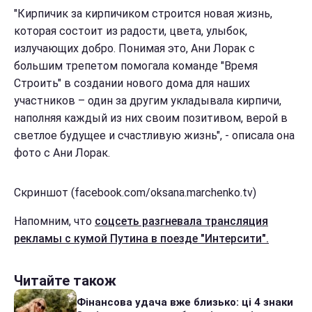
"Кирпичик за кирпичиком строится новая жизнь,
которая состоит из радости, цвета, улыбок,
излучающих добро. Понимая это, Ани Лорак с
большим трепетом помогала команде "Время
Строить" в создании нового дома для наших
участников – один за другим укладывала кирпичи,
наполняя каждый из них своим позитивом, верой в
светлое будущее и счастливую жизнь", - описала она
фото с Ани Лорак.
Скриншот (facebook.com/oksana.marchenko.tv)
Напомним, что
соцсеть разгневала трансляция
рекламы с кумой Путина в поезде "Интерсити".
Читайте також
Фінансова удача вже близько: ці 4 знаки