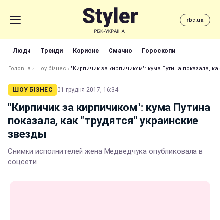
rbc.ua
Люди
Тренди
Корисне
Смачно
Гороскопи
Головна
›
Шоу бізнес
›
"Кирпичик за кирпичиком": кума Путина показала, ка
ШОУ БІЗНЕС
01 грудня 2017, 16:34
"Кирпичик за кирпичиком": кума Путина
показала, как "трудятся" украинские
звезды
Снимки исполнителей жена Медведчука опубликовала в
соцсети