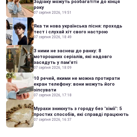
Зодіаку можуть розбагатіти до кінця
року
07 серпня 2026, 19:51
Яка ти нова українська пісня: проходь
тест і слухай хіт свого настрою
07 серпня 2026, 18:49
З ними не заснеш до ранку: 8
моторошних серіалів, які надовго
засядуть у пам'яті
07 серпня 2026, 18:09
10 речей, якими не можна протирати
екран телефону: вони можуть його
зіпсувати
07 серпня 2026, 17:18
Мурахи зникнуть з городу без "хімії": 5
простих способів, які справді працюють
07 серпня 2026, 16:37