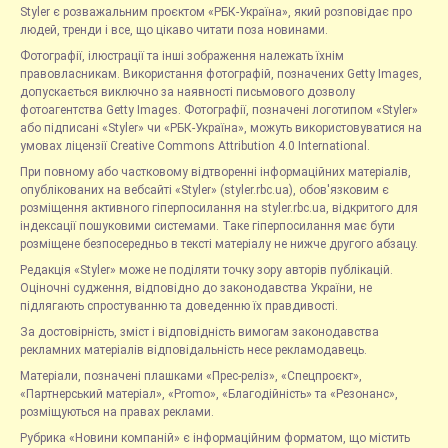
Styler є розважальним проєктом «РБК-Україна», який розповідає про
людей, тренди і все, що цікаво читати поза новинами.
Фотографії, ілюстрації та інші зображення належать їхнім
правовласникам. Використання фотографій, позначених Getty Images,
допускається виключно за наявності письмового дозволу
фотоагентства Getty Images. Фотографії, позначені логотипом «Styler»
або підписані «Styler» чи «РБК-Україна», можуть використовуватися на
умовах ліцензії Creative Commons Attribution 4.0 International.
При повному або частковому відтворенні інформаційних матеріалів,
опублікованих на вебсайті «Styler» (styler.rbc.ua), обов'язковим є
розміщення активного гіперпосилання на styler.rbc.ua, відкритого для
індексації пошуковими системами. Таке гіперпосилання має бути
розміщене безпосередньо в тексті матеріалу не нижче другого абзацу.
Редакція «Styler» може не поділяти точку зору авторів публікацій.
Оціночні судження, відповідно до законодавства України, не
підлягають спростуванню та доведенню їх правдивості.
За достовірність, зміст і відповідність вимогам законодавства
рекламних матеріалів відповідальність несе рекламодавець.
Матеріали, позначені плашками «Прес-реліз», «Спецпроєкт»,
«Партнерський матеріал», «Promo», «Благодійність» та «Резонанс»,
розміщуються на правах реклами.
Рубрика «Новини компаній» є інформаційним форматом, що містить