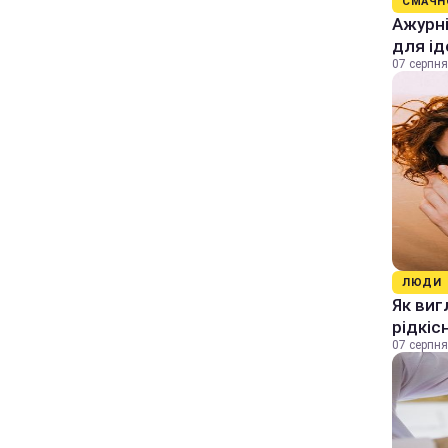
СМАЧН
Ажурні
для ід
07 серпня
ЛЮДИ
Як виг
рідкіс
07 серпня