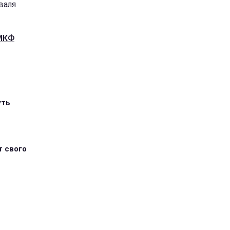
валя
ОМКФ
уть
т свого