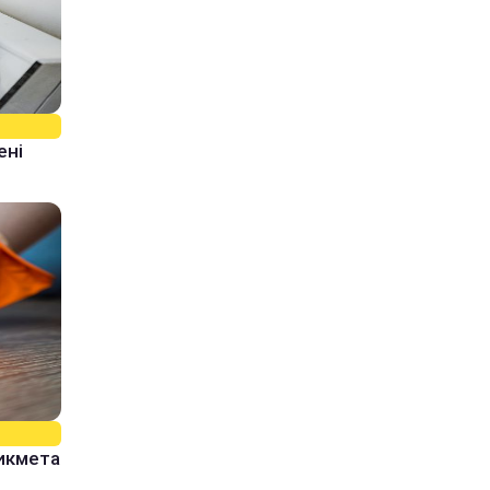
ені
рикмета