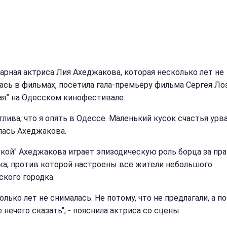
арная актриса Лия Ахеджакова, которая несколько лет не
ась в фильмах, посетила гала-премьеру фильма Сергея Л
ая” на Одесском кинофестивале.
тлива, что я опять в Одессе. Маленький кусок счастья урвал
лась Ахеджакова.
ткой" Ахеджакова играет эпизодическую роль борца за пр
ка, против которой настроены все жители небольшого
ского городка.
олько лет не снималась. Не потому, что не предлагали, а п
 нечего сказать", - пояснила актриса со сцены.