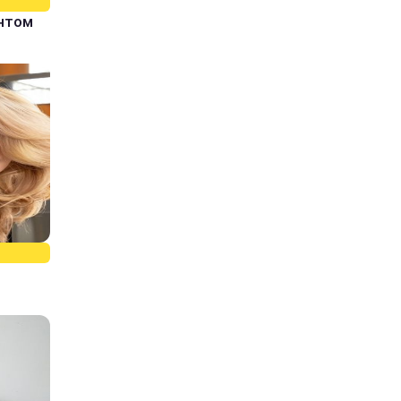
єнтом