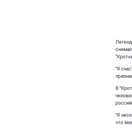
Легенд
снимал
“Кротк
"Я счас
призна
В "Кро
челове
россий
"Я неск
что мне