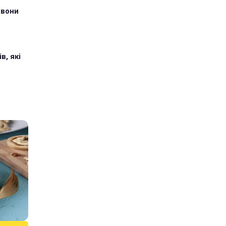
 вони
в, які