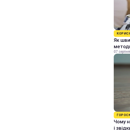
КОРИС
Як шви
методи
07 серпня
ГОРОС
Чому н
і звід