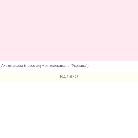
 Ахеджакова (пресс-служба телеканала "Украина")
Поділитися: