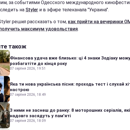
им, за событиями Одесского международного кинофести
следить на
Styler
и в эфире телеканала "Украина".
Styler решил рассказать о том,
как прийти на вечеринки 
 получить максимум удовольствия
.
йте також
Фінансова удача вже близько: ці 4 знаки Зодіаку мож
розбагатіти до кінця року
07 серпня 2026, 19:51
Яка ти нова українська пісня: проходь тест і слухай хі
настрою
07 серпня 2026, 18:49
З ними не заснеш до ранку: 8 моторошних серіалів, які
надовго засядуть у пам'яті
07 серпня 2026, 18:09