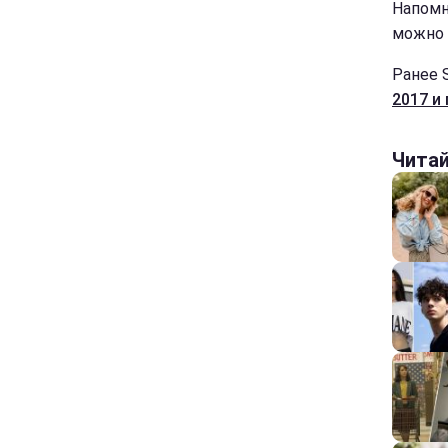
Напомн
можно 
Ранее 
2017 и
Чита