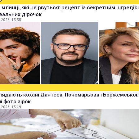
О
 млинці, які не рвуться: рецепт із секретним інгреді
еальних дірочок
 2026, 15:55
лядають кохані Дантеса, Пономарьова і Боржемської:
ні фото зірок
 2026, 15:19