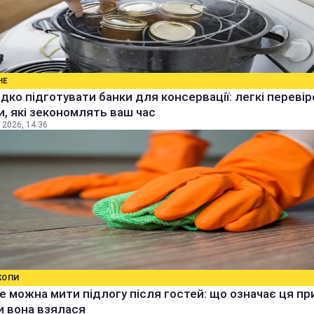
НЕ
дко підготувати банки для консервації: легкі перевір
, які зекономлять ваш час
 2026, 14:36
КОПИ
е можна мити підлогу після гостей: що означає ця п
ки вона взялася