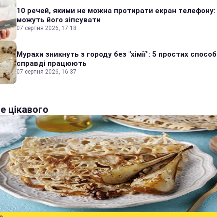
10 речей, якими не можна протирати екран телефону:
можуть його зіпсувати
07 серпня 2026, 17:18
Мурахи зникнуть з городу без "хімії": 5 простих способі
справді працюють
07 серпня 2026, 16:37
е цікавого