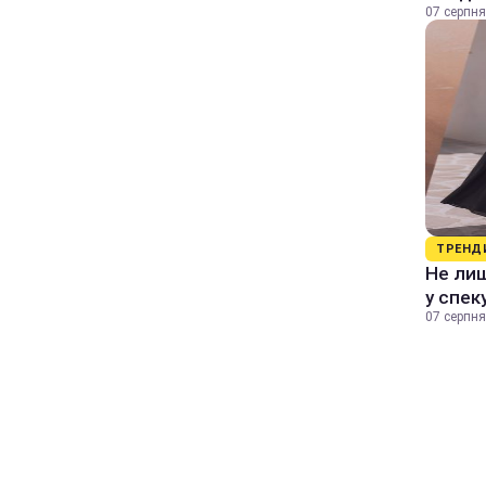
07 серпня
ТРЕНД
Не лиш
у спек
07 серпня