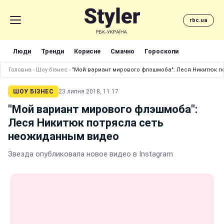
rbc.ua
Люди
Тренди
Корисне
Смачно
Гороскопи
Головна
›
Шоу бізнес
›
"Мой вариант мирового флэшмоба": Леся Никитюк 
ШОУ БІЗНЕС
23 липня 2018, 11:17
"Мой вариант мирового флэшмоба":
Леся Никитюк потрясла сеть
неожиданным видео
Звезда опубликовала новое видео в Instagram