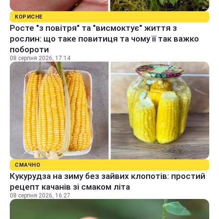
КОРИСНЕ
Росте "з повітря" та "висмоктує" життя з
рослин: що таке повитиця та чому її так важко
побороти
08 серпня 2026, 17:14
СМАЧНО
Кукурудза на зиму без зайвих клопотів: простий
рецепт качанів зі смаком літа
08 серпня 2026, 16:27