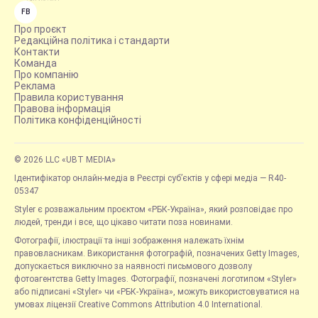
FB
Про проєкт
Редакційна політика і стандарти
Контакти
Команда
Про компанію
Реклама
Правила користування
Правова інформація
Політика конфіденційності
© 2026 LLC «UBT MEDIA»
Ідентифікатор онлайн-медіа в Реєстрі суб’єктів у сфері медіа — R40-
05347
Styler є розважальним проєктом «РБК-Україна», який розповідає про
людей, тренди і все, що цікаво читати поза новинами.
Фотографії, ілюстрації та інші зображення належать їхнім
правовласникам. Використання фотографій, позначених Getty Images,
допускається виключно за наявності письмового дозволу
фотоагентства Getty Images. Фотографії, позначені логотипом «Styler»
або підписані «Styler» чи «РБК-Україна», можуть використовуватися на
умовах ліцензії Creative Commons Attribution 4.0 International.