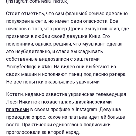
(instagram.com/lesia_nikituk)
Стоит отметить, что сам флэшмоб сейчас довольно
популярен в сети, но имеет свои опасности. Все
началось с того, что рэпер Дрейк выпустил клип, где
признался в любви своей девушке Кики. Его
поклонники, однако, решили, что музыкант сделал
это неубедительно, и стали выкладывать
собственные видеозаписи с хэштегами
#inmyfeelings и #kiki. На видео они выбегают из
своих машин и исполняют танец под песню рэпера.
Не все попытки оказывались удачными.
Кстати, недавно известна украинская телеведущая
Леся Никитюк
похвасталась дизайнерскими
платьями
в своем профиле в Instagram. Девушка
проводила опрос, какое из платьев идет ей больше
всего. Практически единогласно подписчики
проголосовали за второй наряд.