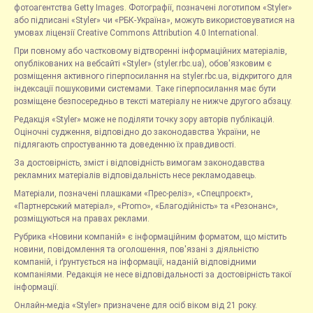
фотоагентства Getty Images. Фотографії, позначені логотипом «Styler»
або підписані «Styler» чи «РБК-Україна», можуть використовуватися на
умовах ліцензії Creative Commons Attribution 4.0 International.
При повному або частковому відтворенні інформаційних матеріалів,
опублікованих на вебсайті «Styler» (styler.rbc.ua), обов'язковим є
розміщення активного гіперпосилання на styler.rbc.ua, відкритого для
індексації пошуковими системами. Таке гіперпосилання має бути
розміщене безпосередньо в тексті матеріалу не нижче другого абзацу.
Редакція «Styler» може не поділяти точку зору авторів публікацій.
Оціночні судження, відповідно до законодавства України, не
підлягають спростуванню та доведенню їх правдивості.
За достовірність, зміст і відповідність вимогам законодавства
рекламних матеріалів відповідальність несе рекламодавець.
Матеріали, позначені плашками «Прес-реліз», «Спецпроєкт»,
«Партнерський матеріал», «Promo», «Благодійність» та «Резонанс»,
розміщуються на правах реклами.
Рубрика «Новини компаній» є інформаційним форматом, що містить
новини, повідомлення та оголошення, пов'язані з діяльністю
компаній, і ґрунтується на інформації, наданій відповідними
компаніями. Редакція не несе відповідальності за достовірність такої
інформації.
Онлайн-медіа «Styler» призначене для осіб віком від 21 року.