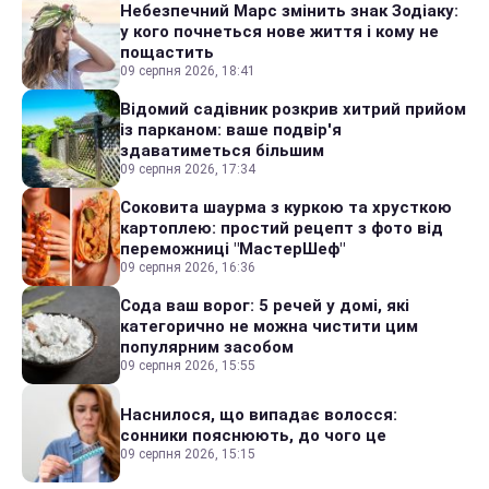
Небезпечний Марс змінить знак Зодіаку:
у кого почнеться нове життя і кому не
пощастить
09 серпня 2026, 18:41
Відомий садівник розкрив хитрий прийом
із парканом: ваше подвір'я
здаватиметься більшим
09 серпня 2026, 17:34
Соковита шаурма з куркою та хрусткою
картоплею: простий рецепт з фото від
переможниці "МастерШеф"
09 серпня 2026, 16:36
Сода ваш ворог: 5 речей у домі, які
категорично не можна чистити цим
популярним засобом
09 серпня 2026, 15:55
Наснилося, що випадає волосся:
сонники пояснюють, до чого це
09 серпня 2026, 15:15