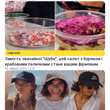
СМАЧНО
Замість звичайної "Шуби": цей салат з буряком і
крабовими паличками стане вашим фірмовим
09 серпня 2026, 10:41