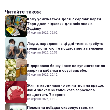
Читайте також
Кому усміхнеться доля 7 серпня: карти
Таро дали підказки для всіх знаків
Зодіаку
07 серпня 2026, 06:02
Люди, народжені в ці дні тижня, гребуть
гроші лопатою: їм пощастило з пелюшок
06 серпня 2026, 20:59
Відкриваєш банку і вже не зупинитися: як
закрити кабачки в соусі сацебелі
06 серпня 2026, 20:12
Життя кардинально зміниться на краще:
яким знакам китайського гороскопа
пощастить 7 серпня
06 серпня 2026, 18:13
Пекельна поїздка скасовується: як