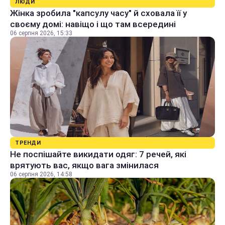
ЛЮДИ
Жінка зробила "капсулу часу" й сховала її у
своєму домі: навіщо і що там всередині
06 серпня 2026, 15:33
ТРЕНДИ
Не поспішайте викидати одяг: 7 речей, які
врятують вас, якщо вага змінилася
06 серпня 2026, 14:58