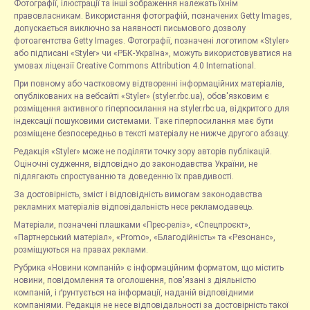
Фотографії, ілюстрації та інші зображення належать їхнім
правовласникам. Використання фотографій, позначених Getty Images,
допускається виключно за наявності письмового дозволу
фотоагентства Getty Images. Фотографії, позначені логотипом «Styler»
або підписані «Styler» чи «РБК-Україна», можуть використовуватися на
умовах ліцензії Creative Commons Attribution 4.0 International.
При повному або частковому відтворенні інформаційних матеріалів,
опублікованих на вебсайті «Styler» (styler.rbc.ua), обов'язковим є
розміщення активного гіперпосилання на styler.rbc.ua, відкритого для
індексації пошуковими системами. Таке гіперпосилання має бути
розміщене безпосередньо в тексті матеріалу не нижче другого абзацу.
Редакція «Styler» може не поділяти точку зору авторів публікацій.
Оціночні судження, відповідно до законодавства України, не
підлягають спростуванню та доведенню їх правдивості.
За достовірність, зміст і відповідність вимогам законодавства
рекламних матеріалів відповідальність несе рекламодавець.
Матеріали, позначені плашками «Прес-реліз», «Спецпроєкт»,
«Партнерський матеріал», «Promo», «Благодійність» та «Резонанс»,
розміщуються на правах реклами.
Рубрика «Новини компаній» є інформаційним форматом, що містить
новини, повідомлення та оголошення, пов'язані з діяльністю
компаній, і ґрунтується на інформації, наданій відповідними
компаніями. Редакція не несе відповідальності за достовірність такої