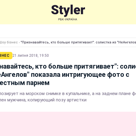
Шоу бізнес
›
"Признавайтесь, кто больше притягивает": солистка из "НеАнгел
ЗНЕС
21 липня 2018, 19:50
навайтесь, кто больше притягивает": сол
еАнгелов" показала интригующее фото с
вестным парнем
позирует на морском снимке в купальнике, а на заднем плане 
лен мужчина, копирующий позу артистки