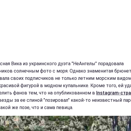
сная Вика из украинского дуэта "НеАнгелы" порадовала
ников солнечным фото с моря. Однако знаменитая брюне
вала своих подписчиков не только летним морским видом,
красивой фигурой в модном купальнике. Кроме того, ей уд
елить фанов тем, что на опубликованном в
Instagram-стр
везды за ее спиной "позировал" какой-то неизвестный пар
акой же позе, что и сама певица.