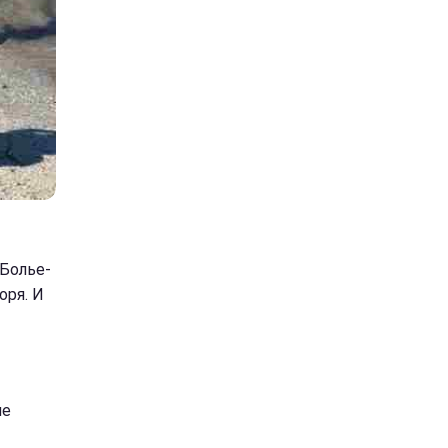
"Болье-
оря. И
ше