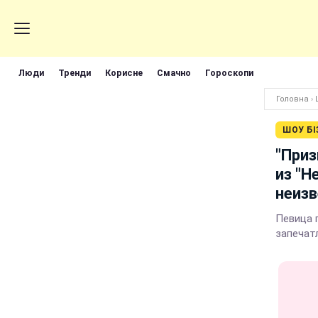
Люди
Тренди
Корисне
Смачно
Гороскопи
Головна
›
ШОУ БІ
"Приз
из "Н
неиз
Певица 
запечат