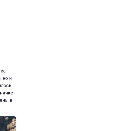
тка
 но и
алось
аничке
ень, в