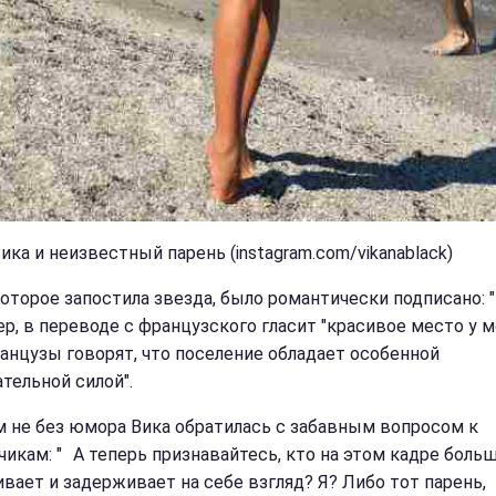
ика и неизвестный парень (instagram.com/vikanablack)
которое запостила звезда, было романтически подписано: 
р, в переводе с французского гласит "красивое место у м
анцузы говорят, что поселение обладает особенной
тельной силой".
м не без юмора Вика обратилась с забавным вопросом к
чикам: " А теперь признавайтесь, кто на этом кадре боль
ивает и задерживает на себе взгляд? Я? Либо тот парень,