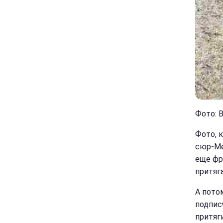
Фото: В
Фото, 
сюр-Ме
еще фр
притяга
А пото
подпис
притяг