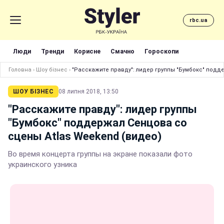
rbc.ua
Люди
Тренди
Корисне
Смачно
Гороскопи
Головна
›
Шоу бізнес
›
"Расскажите правду": лидер группы "Бумбокс" подд
ШОУ БІЗНЕС
08 липня 2018, 13:50
"Расскажите правду": лидер группы
"Бумбокс" поддержал Сенцова со
сцены Atlas Weekend (видео)
Во время концерта группы на экране показали фото
украинского узника