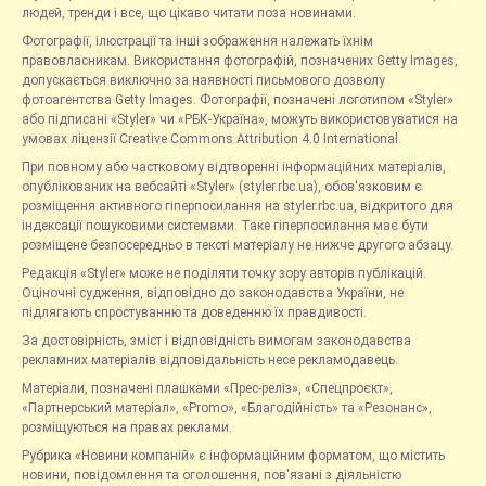
людей, тренди і все, що цікаво читати поза новинами.
Фотографії, ілюстрації та інші зображення належать їхнім
правовласникам. Використання фотографій, позначених Getty Images,
допускається виключно за наявності письмового дозволу
фотоагентства Getty Images. Фотографії, позначені логотипом «Styler»
або підписані «Styler» чи «РБК-Україна», можуть використовуватися на
умовах ліцензії Creative Commons Attribution 4.0 International.
При повному або частковому відтворенні інформаційних матеріалів,
опублікованих на вебсайті «Styler» (styler.rbc.ua), обов'язковим є
розміщення активного гіперпосилання на styler.rbc.ua, відкритого для
індексації пошуковими системами. Таке гіперпосилання має бути
розміщене безпосередньо в тексті матеріалу не нижче другого абзацу.
Редакція «Styler» може не поділяти точку зору авторів публікацій.
Оціночні судження, відповідно до законодавства України, не
підлягають спростуванню та доведенню їх правдивості.
За достовірність, зміст і відповідність вимогам законодавства
рекламних матеріалів відповідальність несе рекламодавець.
Матеріали, позначені плашками «Прес-реліз», «Спецпроєкт»,
«Партнерський матеріал», «Promo», «Благодійність» та «Резонанс»,
розміщуються на правах реклами.
Рубрика «Новини компаній» є інформаційним форматом, що містить
новини, повідомлення та оголошення, пов'язані з діяльністю