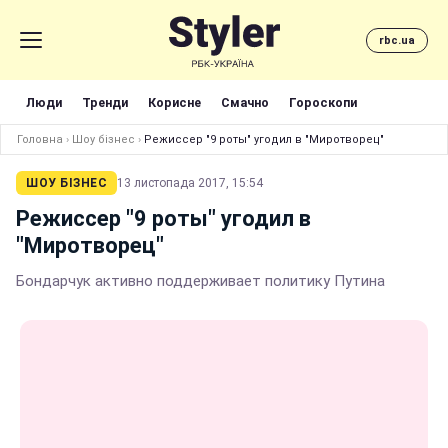
rbc.ua
Люди
Тренди
Корисне
Смачно
Гороскопи
Головна
›
Шоу бізнес
›
Режиссер "9 роты" угодил в "Миротворец"
ШОУ БІЗНЕС
13 листопада 2017, 15:54
Режиссер "9 роты" угодил в
"Миротворец"
Бондарчук активно поддерживает политику Путина