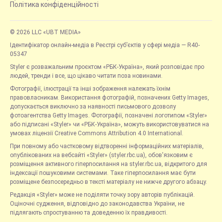
Політика конфіденційності
© 2026 LLC «UBT MEDIA»
Ідентифікатор онлайн-медіа в Реєстрі суб’єктів у сфері медіа — R40-
05347
Styler є розважальним проєктом «РБК-Україна», який розповідає про
людей, тренди і все, що цікаво читати поза новинами.
Фотографії, ілюстрації та інші зображення належать їхнім
правовласникам. Використання фотографій, позначених Getty Images,
допускається виключно за наявності письмового дозволу
фотоагентства Getty Images. Фотографії, позначені логотипом «Styler»
або підписані «Styler» чи «РБК-Україна», можуть використовуватися на
умовах ліцензії Creative Commons Attribution 4.0 International.
При повному або частковому відтворенні інформаційних матеріалів,
опублікованих на вебсайті «Styler» (styler.rbc.ua), обов'язковим є
розміщення активного гіперпосилання на styler.rbc.ua, відкритого для
індексації пошуковими системами. Таке гіперпосилання має бути
розміщене безпосередньо в тексті матеріалу не нижче другого абзацу.
Редакція «Styler» може не поділяти точку зору авторів публікацій.
Оціночні судження, відповідно до законодавства України, не
підлягають спростуванню та доведенню їх правдивості.