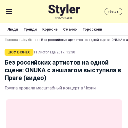
rbc.ua
Люди
Тренди
Корисне
Смачно
Гороскопи
Головна
›
Шоу бізнес
›
Без российских артистов на одной сцене: ONUKA с 
ШОУ БІЗНЕС
11 листопада 2017, 12:30
Без российских артистов на одной
сцене: ONUKA с аншлагом выступила в
Праге (видео)
Группа провела масштабный концерт в Чехии