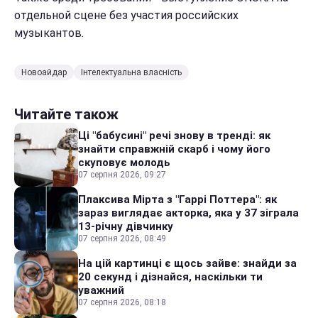
отдельной сцене без участия российских
музыкантов.
Новоайдар
Інтелектуальна власність
Читайте також
Ці "бабусині" речі знову в тренді: як
знайти справжній скарб і чому його
скуповує молодь
07 серпня 2026, 09:27
Плаксива Мірта з "Гаррі Поттера": як
зараз виглядає акторка, яка у 37 зіграла
13-річну дівчинку
07 серпня 2026, 08:49
На цій картинці є щось зайве: знайди за
20 секунд і дізнайся, наскільки ти
уважний
07 серпня 2026, 08:18