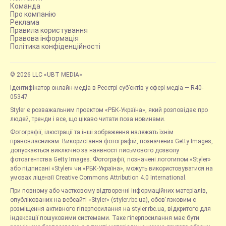
Команда
Про компанію
Реклама
Правила користування
Правова інформація
Політика конфіденційності
© 2026 LLC «UBT MEDIA»
Ідентифікатор онлайн-медіа в Реєстрі суб’єктів у сфері медіа — R40-
05347
Styler є розважальним проєктом «РБК-Україна», який розповідає про
людей, тренди і все, що цікаво читати поза новинами.
Фотографії, ілюстрації та інші зображення належать їхнім
правовласникам. Використання фотографій, позначених Getty Images,
допускається виключно за наявності письмового дозволу
фотоагентства Getty Images. Фотографії, позначені логотипом «Styler»
або підписані «Styler» чи «РБК-Україна», можуть використовуватися на
умовах ліцензії Creative Commons Attribution 4.0 International.
При повному або частковому відтворенні інформаційних матеріалів,
опублікованих на вебсайті «Styler» (styler.rbc.ua), обов'язковим є
розміщення активного гіперпосилання на styler.rbc.ua, відкритого для
індексації пошуковими системами. Таке гіперпосилання має бути