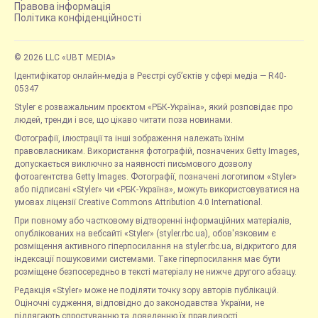
Правова інформація
Політика конфіденційності
© 2026 LLC «UBT MEDIA»
Ідентифікатор онлайн-медіа в Реєстрі суб’єктів у сфері медіа — R40-
05347
Styler є розважальним проєктом «РБК-Україна», який розповідає про
людей, тренди і все, що цікаво читати поза новинами.
Фотографії, ілюстрації та інші зображення належать їхнім
правовласникам. Використання фотографій, позначених Getty Images,
допускається виключно за наявності письмового дозволу
фотоагентства Getty Images. Фотографії, позначені логотипом «Styler»
або підписані «Styler» чи «РБК-Україна», можуть використовуватися на
умовах ліцензії Creative Commons Attribution 4.0 International.
При повному або частковому відтворенні інформаційних матеріалів,
опублікованих на вебсайті «Styler» (styler.rbc.ua), обов'язковим є
розміщення активного гіперпосилання на styler.rbc.ua, відкритого для
індексації пошуковими системами. Таке гіперпосилання має бути
розміщене безпосередньо в тексті матеріалу не нижче другого абзацу.
Редакція «Styler» може не поділяти точку зору авторів публікацій.
Оціночні судження, відповідно до законодавства України, не
підлягають спростуванню та доведенню їх правдивості.