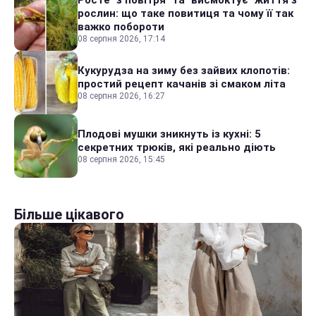
Росте "з повітря" та "висмоктує" життя з
рослин: що таке повитиця та чому її так
важко побороти
08 серпня 2026, 17:14
Кукурудза на зиму без зайвих клопотів:
простий рецепт качанів зі смаком літа
08 серпня 2026, 16:27
Плодові мушки зникнуть із кухні: 5
секретних трюків, які реально діють
08 серпня 2026, 15:45
Більше цікавого