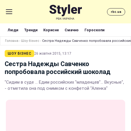
rbc.ua
Люди
Тренди
Корисне
Смачно
Гороскопи
Головна
›
Шоу бізнес
›
Сестра Надежды Савченко попробовала российски
ШОУ БІЗНЕС
26 жовтня 2015, 13:17
Сестра Надежды Савченко
попробовала российский шоколад
"Сидим в суде ... Едим российских "младенцев"... Вкусные",
- отметила она под снимком с конфетой "Аленка"