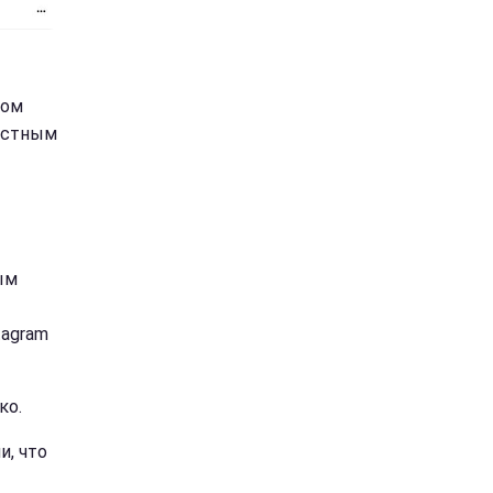
ном
естным
ым
tagram
ко.
и, что