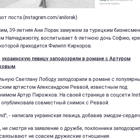
т поста (instagram.com/anilorak)
им, 39-летняя Ани Лорак замужем за турецким бизнесме
м Налчаджиоглу, воспитывает 6-летнюю дочь Софию, кр
которой приходится Филипп Киркоров.
,
украинскую певицу заподозрили в романе с Артуром
ковым
.
льную Светлану Лободу заподозрили в романе с популярн
ским артистом Александром Реввой, известным под
нимом Артур Пирожков. На своей странице в соцсети Ins
 опубликовала совместный снимок с Реввой.
end", - написала украинская певица, добавив эмодзи-сердеч
, не смотря на заявление о дружбе, поклонники заподозрил
 связывают не совсем дружеские отношения.