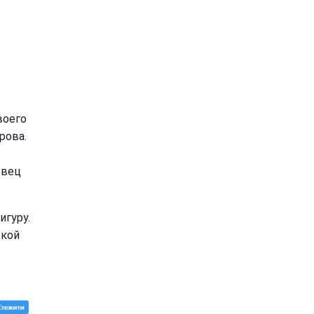
воего
рова.
евец
игуру.
ской