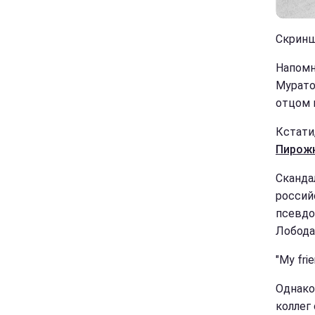
Скриншо
Напомн
Мурато
отцом 
Кстати
Пирож
Сканда
россий
псевдо
Лобода
"My fri
Однако
коллег