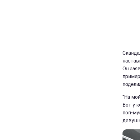
Сканда
настав
Он зая
пример
поделил
"На мо
Вот у 
поп-му
девушк