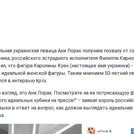
льная украинская певица Ани Лорак получила похвалу от с
ника, российского эстрадного исполнителя Филиппа Кирко
вил, что фигура Каролины Куек (настоящее имя украинки) -
 идеальной женской фигуры. Таким мнением 50-летний п
ся в интервью kp.ru.
й взгляд, это Ани Лорак. Посмотрите на ее потрясающую ф
кого идеальные кубики на прессе!" – заявил король россий
зыки в ответ на вопрос, как должна выглядеть идеальная
а.