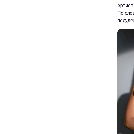
Артист
По сло
похуде