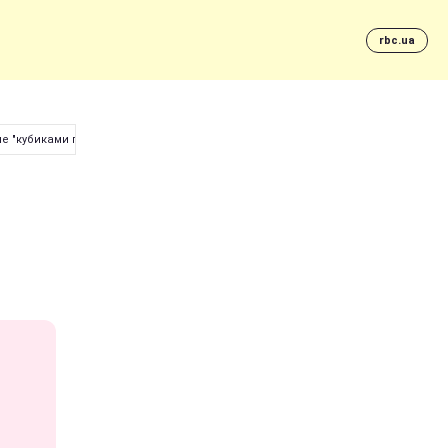
rbc.ua
е "кубиками пресса"