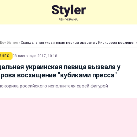
Шоу бізнес
›
Скандальная украинская певица вызвала у Киркорова восхищени
ЗНЕС
08 листопада 2017, 10:18
альная украинская певица вызвала у
рова восхищение "кубиками пресса"
покорила российского исполнителя своей фигурой