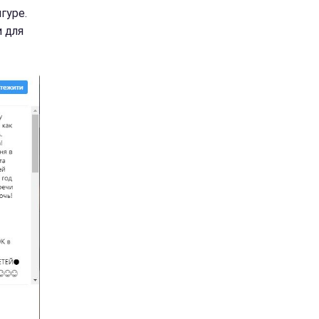
гуре.
 для