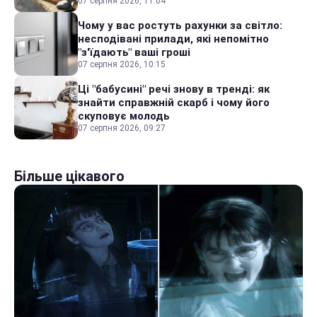
07 серпня 2026, 11:04
Чому у вас ростуть рахунки за світло:
несподівані прилади, які непомітно
"з'їдають" ваші гроші
07 серпня 2026, 10:15
Ці "бабусині" речі знову в тренді: як
знайти справжній скарб і чому його
скуповує молодь
07 серпня 2026, 09:27
Більше цікавого