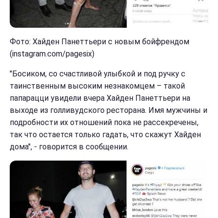
Фото: Хайден Панеттьери с новым бойфрендом
(instagram.com/pagesix)
"Босиком, со счастливой улыбкой и под ручку с
таинственным высоким незнакомцем – такой
папарацци увидели вчера Хайден Панеттьери на
выходе из голливудского ресторана. Имя мужчины и
подробности их отношений пока не рассекречены,
так что остается только гадать, что скажут Хайден
дома", - говорится в сообщении.