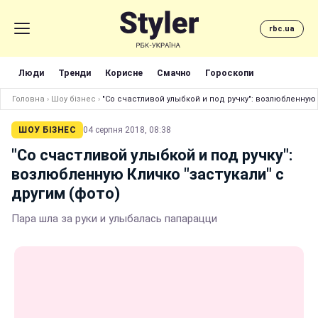
rbc.ua
Люди
Тренди
Корисне
Смачно
Гороскопи
Головна
›
Шоу бізнес
›
"Со счастливой улыбкой и под ручку": возлюбленную 
ШОУ БІЗНЕС
04 серпня 2018, 08:38
"Со счастливой улыбкой и под ручку":
возлюбленную Кличко "застукали" с
другим (фото)
Пара шла за руки и улыбалась папарацци