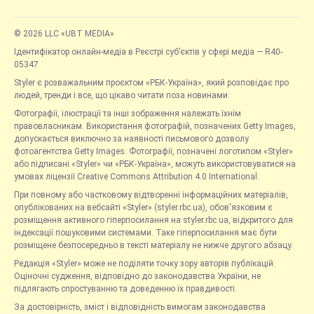
© 2026 LLC «UBT MEDIA»
Ідентифікатор онлайн-медіа в Реєстрі суб’єктів у сфері медіа — R40-
05347
Styler є розважальним проєктом «РБК-Україна», який розповідає про
людей, тренди і все, що цікаво читати поза новинами.
Фотографії, ілюстрації та інші зображення належать їхнім
правовласникам. Використання фотографій, позначених Getty Images,
допускається виключно за наявності письмового дозволу
фотоагентства Getty Images. Фотографії, позначені логотипом «Styler»
або підписані «Styler» чи «РБК-Україна», можуть використовуватися на
умовах ліцензії Creative Commons Attribution 4.0 International.
При повному або частковому відтворенні інформаційних матеріалів,
опублікованих на вебсайті «Styler» (styler.rbc.ua), обов'язковим є
розміщення активного гіперпосилання на styler.rbc.ua, відкритого для
індексації пошуковими системами. Таке гіперпосилання має бути
розміщене безпосередньо в тексті матеріалу не нижче другого абзацу.
Редакція «Styler» може не поділяти точку зору авторів публікацій.
Оціночні судження, відповідно до законодавства України, не
підлягають спростуванню та доведенню їх правдивості.
За достовірність, зміст і відповідність вимогам законодавства