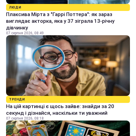
ЛЮДИ
Плаксива Мірта з "Гаррі Поттера": як зараз
виглядає акторка, яка у 37 зіграла 13-річну
дівчинку
07 серпня 2026, 08:49
ТРЕНДИ
На цій картинці є щось зайве: знайди за 20
секунд і дізнайся, наскільки ти уважний
07 серпня 2026, 08:18