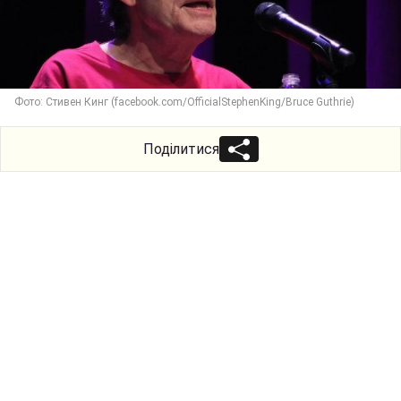
Фото: Стивен Кинг (facebook.com/OfficialStephenKing/Bruce Guthrie)
Поділитися