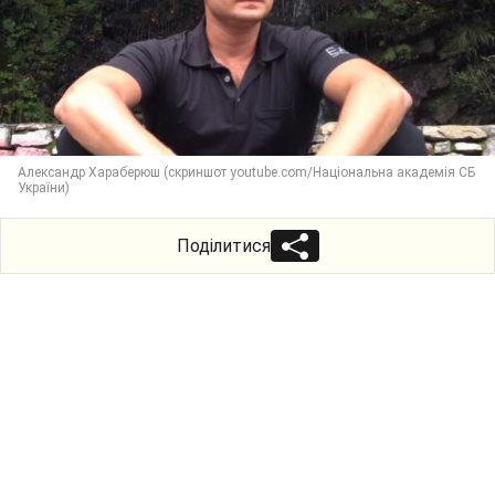
Александр Хараберюш (скриншот youtube.com/Національна академія СБ
України)
Поділитися