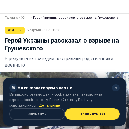
Головна
›
Життя
›
Герой Украины рассказал о взрыве на Грушевского
ЖИТТЯ
25 серпня 2017 · 18:21
Герой Украины рассказал о взрыве на
Грушевского
В результате трагедии пострадали родственники
военного
🍪
Ми використовуємо cookie
✕
Ми використовуємо файли cookie для аналізу трафіку та
персоналізації контенту. Прочитайте нашу Політику
конфіденційності.
Детальніше
Відхилити
Прийняти всі