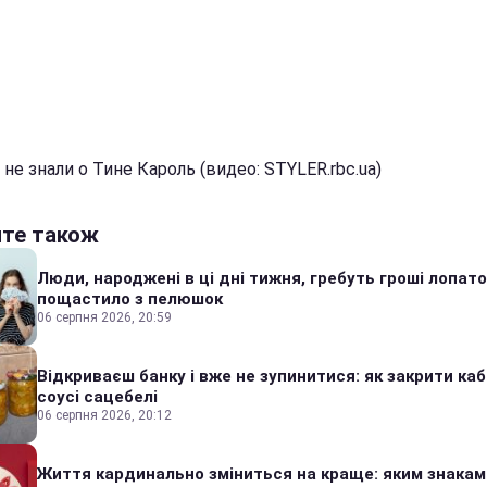
не знали о Тине Кароль (видео: STYLER.rbc.ua)
йте також
Люди, народжені в ці дні тижня, гребуть гроші лопато
пощастило з пелюшок
06 серпня 2026, 20:59
Відкриваєш банку і вже не зупинитися: як закрити каб
соусі сацебелі
06 серпня 2026, 20:12
Життя кардинально зміниться на краще: яким знакам