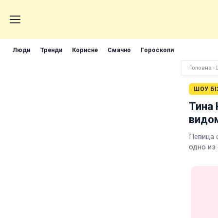
Люди
Тренди
Корисне
Смачно
Гороскопи
Головна
›
ШОУ БІ
Тина 
видом
Певица 
одно из