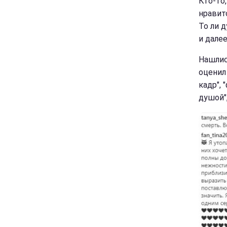
Кто-то,
нравитс
То ли 
и далее
Нашлис
оценил
кадр",
душой"