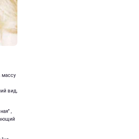
а массу
ий вид,
ая" ,
зающий