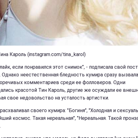
ина Кароль (instagram.com/tina_karol)
лайк, если понравился этот снимок", - подписала свой пост
. Однако неестественная бледность кумира сразу вызвал
оречивых комментариев среди ее фолловеров. Одни
ались красотой Тин Кароль, другие же осуждали ее внешн
ая свое недовольство на усталость артистки.
расхваливал своего кумира: "Богиня", "Холодная и сексуальн
йший космос. Такая нереальная", "Нереальная. Такой прон
.