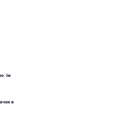
ю: їм
ачки в