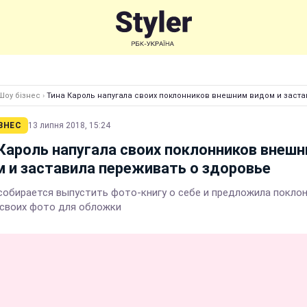
Шоу бізнес
›
Тина Кароль напугала своих поклонников внешним видом и заст
ЗНЕС
13 липня 2018, 15:24
Кароль напугала своих поклонников внеш
 и заставила переживать о здоровье
собирается выпустить фото-книгу о себе и предложила покло
 своих фото для обложки