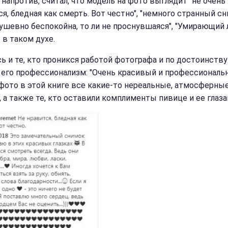
 напротив, считал, что модель на фото выглядит "не очень":
я, бледная как смерть. Вот честно", "немного странный сн
душевно беспокойна, то ли не проснувшаяся", "Умирающий 
 в таком духе.
ь и те, кто проникся работой фотографа и по достоинству
 его профессионализм: "Очень красивый и профессиональ
 "фото в этой книге все какие-то нереальные, атмосферные
, а также те, кто оставили комплименты пивице и ее глаза