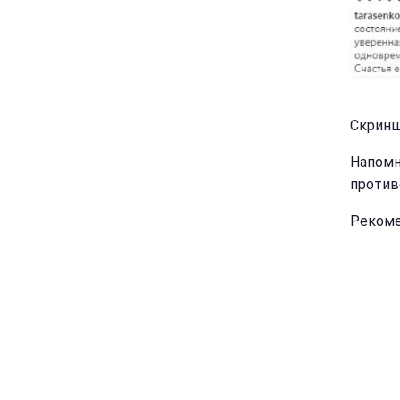
Скринш
Напомн
против
Рекоме