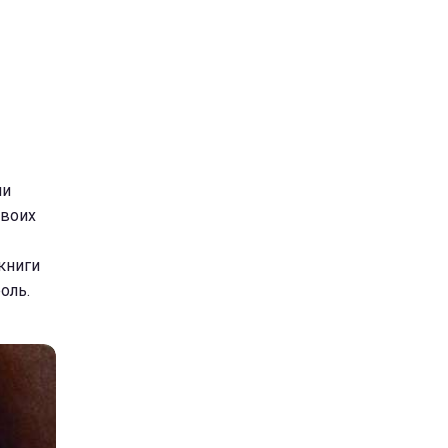
ни
своих
книги
оль.