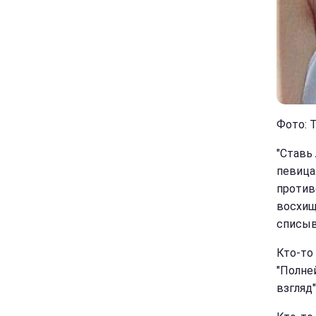
Фото: Т
"Ставь 
певица
против
восхищ
списыв
Кто-то 
"Полне
взгляд"