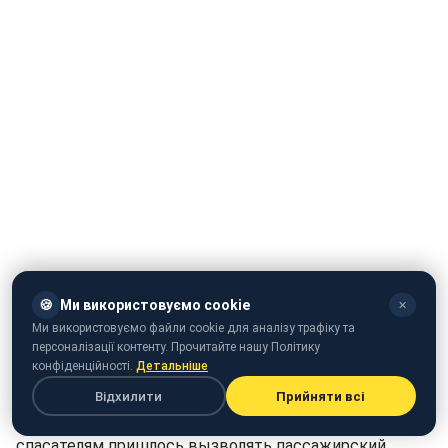
🍪
Ми використовуємо cookie
✕
Ми використовуємо файли cookie для аналізу трафіку та
персоналізації контенту. Прочитайте нашу Політику
конфіденційності.
Детальніше
Відхилити
Прийняти всі
В Воловецком районе Закарпатской области
спасателям пришлось вызволять пассажирский