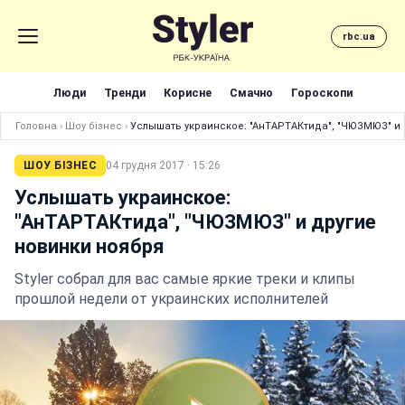
rbc.ua
Люди
Тренди
Корисне
Смачно
Гороскопи
Головна
›
Шоу бізнес
›
Услышать украинское: "АнТАРТАКтида", "ЧЮЗМЮЗ" и 
ШОУ БІЗНЕС
04 грудня 2017 · 15:26
Услышать украинское:
"АнТАРТАКтида", "ЧЮЗМЮЗ" и другие
новинки ноября
Styler собрал для вас самые яркие треки и клипы
прошлой недели от украинских исполнителей