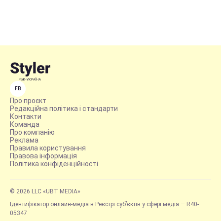
FB
Про проєкт
Редакційна політика і стандарти
Контакти
Команда
Про компанію
Реклама
Правила користування
Правова інформація
Політика конфіденційності
© 2026 LLC «UBT MEDIA»
Ідентифікатор онлайн-медіа в Реєстрі суб’єктів у сфері медіа — R40-
05347