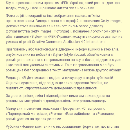
Styler є розважальним проєктом «РБК-Україна», який розповідає про
людей, тренди і все, що цікаво читати поза новинами.
Фотографії, ілюстрації та інші зображення належать їхнім
правовласникам. Використання фотографій, позначених Getty Images,
допускається виключно за наявності письмового дозволу
фотоагентства Getty Images. Фотографії, позначені логотипом «Styler»
або підписані «Styler» чи «РБК-Україна», можуть використовуватися на
умовах ліцензії Creative Commons Attribution 4.0 International.
При повному або частковому відтворенні інформаційних матеріалів,
опублікованих на вебсайті «Styler» (styler.rbc.ua), обов'язковим є
розміщення активного гіперпосилання на styler.rbc.ua, відкритого для
індексації пошуковими системами. Таке гіперпосилання має бути
розміщене безпосередньо в тексті матеріалу не нижче другого абзацу.
Редакція «Styler» може не поділяти точку зору авторів публікацій.
Оціночні судження, відповідно до законодавства України, не
підлягають спростуванню та доведенню їх правдивості.
За достовірність, зміст і відповідність вимогам законодавства
рекламних матеріалів відповідальність несе рекламодавець.
Матеріали, позначені плашками «Прес-реліз», «Спецпроєкт»,
«Партнерський матеріал», «Promo», «Благодійність» та «Резонанс»,
розміщуються на правах реклами.
Рубрика «Новини компаній» є інформаційним форматом, що містить