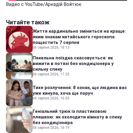
Видео с YouTube/Аркадій Войтюк
Читайте також
Життя кардинально зміниться на краще:
яким знакам китайського гороскопа
пощастить 7 серпня
06 серпня 2026, 18:13
Пекельна поїздка скасовується: як
вижити в потязі без кондиціонера у
сильну спеку
06 серпня 2026, 17:25
Тихе розлучення: 8 ознак, що людина вас
уже кинула, хоча ще поруч
06 серпня 2026, 16:55
Геніальний трюк із пластиковою
пляшкою: як охолодити кімнату в спеку
без кондиціонера
06 серпня 2026, 16:19