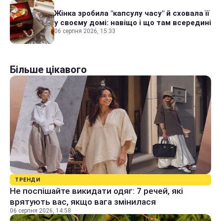
Жінка зробила "капсулу часу" й сховала її
у своєму домі: навіщо і що там всередині
06 серпня 2026, 15:33
Більше цікавого
ТРЕНДИ
Не поспішайте викидати одяг: 7 речей, які
врятують вас, якщо вага змінилася
06 серпня 2026, 14:58