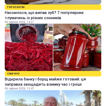
ГОРОСКОПИ
Наснилося, що випав зуб? 7 популярних
тлумачень із різних сонників
06 серпня 2026, 14:21
СМАЧНО
Відкрила банку і борщ майже готовий: ця
заправка заощадить взимку час і гроші
06 серпня 2026, 13:47