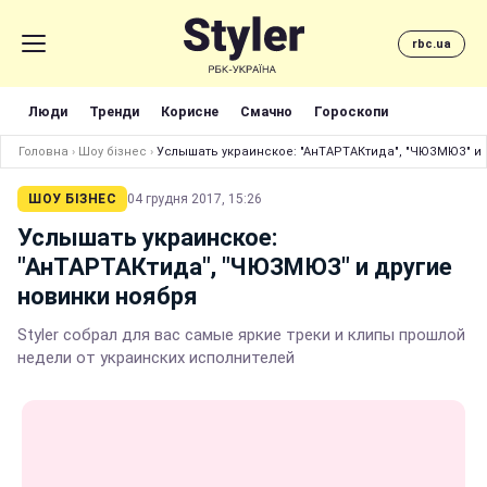
rbc.ua
Люди
Тренди
Корисне
Смачно
Гороскопи
Головна
›
Шоу бізнес
›
Услышать украинское: "АнТАРТАКтида", "ЧЮЗМЮЗ" и 
ШОУ БІЗНЕС
04 грудня 2017, 15:26
Услышать украинское:
"АнТАРТАКтида", "ЧЮЗМЮЗ" и другие
новинки ноября
Styler собрал для вас самые яркие треки и клипы прошлой
недели от украинских исполнителей