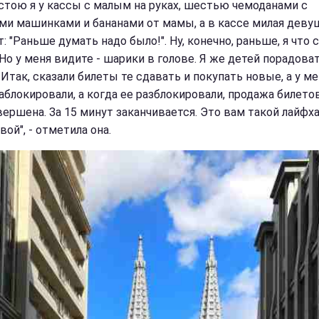
 стою я у кассы с малым на руках, шестью чемоданами с
ми машинками и бананами от мамы, а в кассе милая деву
: "Раньше думать надо было!". Ну, конечно, раньше, я что 
 Но у меня видите - шарики в голове. Я же детей порадова
 Итак, сказали билеты те сдавать и покупать новые, а у м
заблокировали, а когда ее разблокировали, продажа билето
вершена. За 15 минут заканчивается. Это вам такой лайфха
ой", - отметила она.