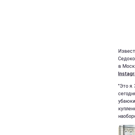
Извест
Седоко
в Моск
Instag
"Это я.
сегодн
убаюки
куплен
наоборо