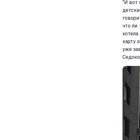
"И вот
детски
говорит
что ли.
хотела.
карту 
уже за
Седоков