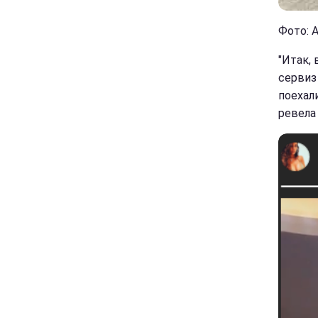
Фото: 
"Итак, 
сервиз
поехал
ревела 