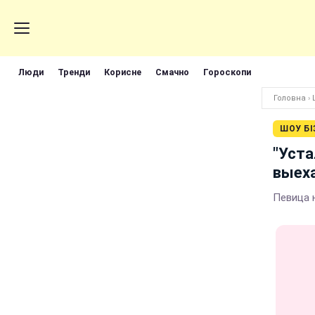
Люди
Тренди
Корисне
Смачно
Гороскопи
Головна
›
ШОУ БІ
"Уста
выеха
Певица 