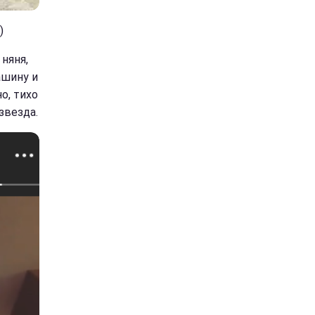
)
 няня,
ашину и
о, тихо
звезда.