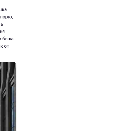
шка
спорю,
ть
еня
в была
к от