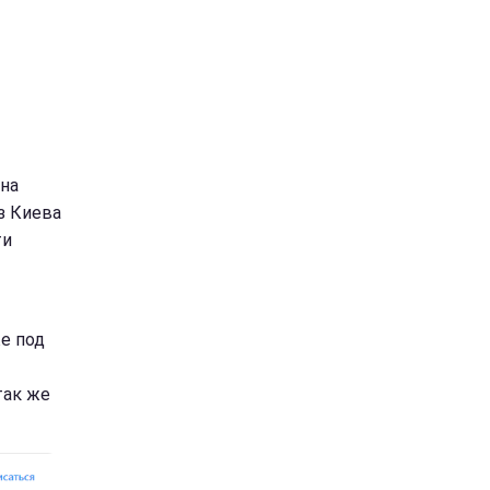
нна
з Киева
ти
е под
так же