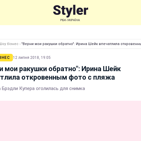
Шоу бізнес
›
"Верни мои ракушки обратно": Ирина Шейк впечатлила откровенн
ЗНЕС
12 липня 2018, 19:05
и мои ракушки обратно": Ирина Шейк
атлила откровенным фото с пляжа
 Брэдли Купера оголилась для снимка