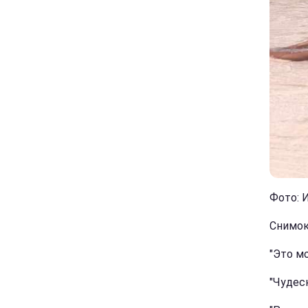
Фото: И
Снимок
"Это мо
"Чудесн