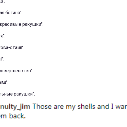
а".
я богиня".
 красивые ракушки".
а".
ова-стайл".
!".
совершенство".
ва".
льные ракушки".