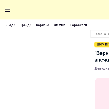
Люди
Тренди
Корисне
Смачно
Гороскопи
Головна
›
ШОУ БІ
"Верн
впеч
Девушка