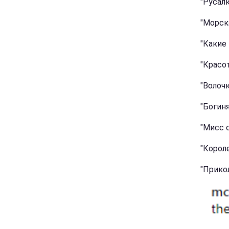
"Русалк
"Морска
"Какие
"Красот
"Волочк
"Богиня
"Мисс 
"Короле
"Прико