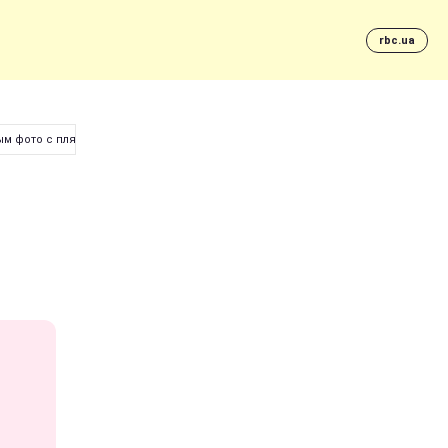
rbc.ua
ым фото с пляжа