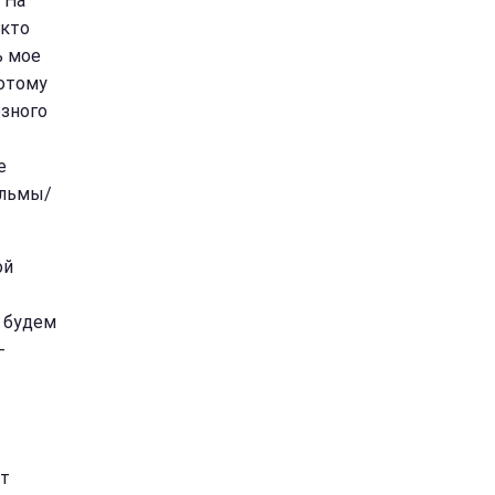
 На
 кто
ь мое
потому
езного
е
ильмы/
ой
 будем
-
ят