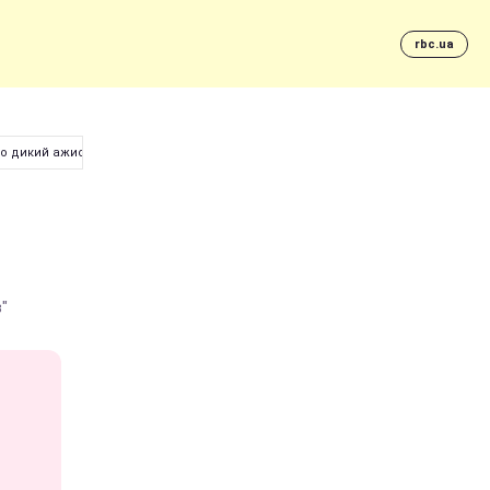
rbc.ua
о дикий ажиотаж в сети
"