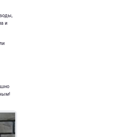
аводы,
а и
ли
ашно
сным!