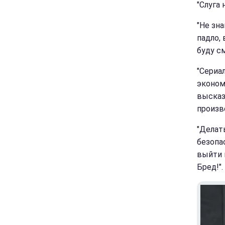
"Слуга 
"Не зн
падло,
буду с
"Сериал
эконом
высказ
произво
"Делат
безопа
выйти 
Бред!".