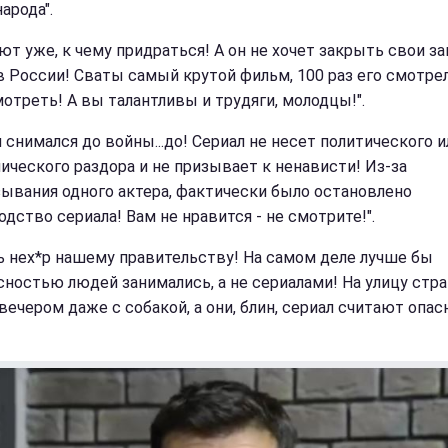
народа".
ают уже, к чему придраться! А он не хочет закрыть свои з
 в России! Сваты самый крутой фильм, 100 раз его смотрел
мотреть! А вы талантливы и трудяги, молодцы!".
 снимался до войны...до! Сериал не несет политического и
ического раздора и не призывает к ненависти! Из-за
ывания одного актера, фактически было остановлено
дство сериала! Вам не нравится - не смотрите!".
ь нех*р нашему правительству! На самом деле лучше бы
сностью людей занимались, а не сериалами! На улицу стр
вечером даже с собакой, а они, блин, сериал считают опа