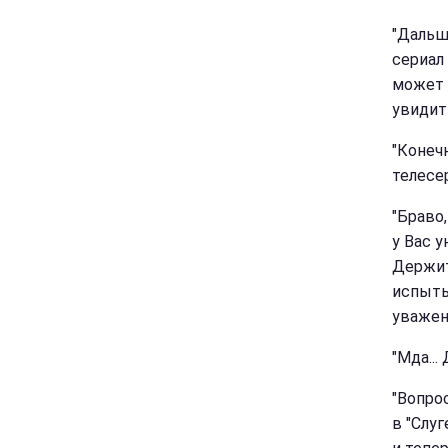
"Дальш
сериал 
может 
увидит
"Конеч
телесер
"Браво
у Вас 
Держит
испыты
уважен
"Мда...
"Вопрос
в "Слуг