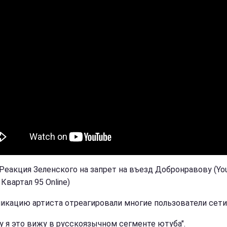
 Реакция Зеленского на запрет на въезд Добронравову (Yo
Квартал 95 Online)
ликацию артиста отреагировали многие пользователи сети
у я это вижу в русскоязычном сегменте ютуба".