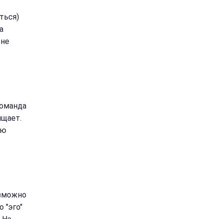
ться)
а
 не
команда
ищает.
ую
озможно
 "эго"