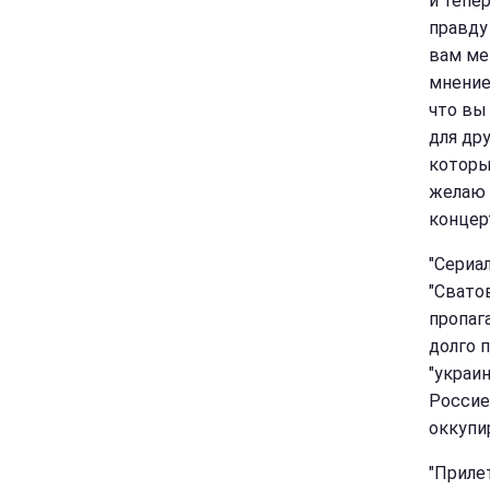
и тепе
правду 
вам ме
мнение
что вы
для др
которы
желаю 
концер
"Сериал
"Свато
пропаг
долго п
"украин
Россие
оккупи
"Приле