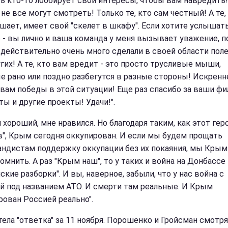
рь кто-то лоббирует свои интересы, чтобы вам навредить!
не все могут смотреть! Только те, кто сам честный! А те,
шает, имеет свой "скелет в шкафу". Если хотите услышат
 - вы лично и ваша команда у меня вызывает уважение, 
 действительно очень много сделали в своей области пол
угих! А те, кто вам вредит - это просто трусливые мыши,
е рано или поздно разбегутся в разные стороны! Искренн
вам победы в этой ситуации! Еще раз спасибо за ваши ф
ты и другие проекты! Удачи!".
 хороший, мне нравился. Но благодаря таким, как этот гер
в", Крым сегодня оккупирован. И если мы будем прощать
андистам поддержку оккупации без их покаяния, мы Крым
омнить. А раз "Крым наш", то у таких и война на Донбассе 
ские разборки". И вы, наверное, забыли, что у нас война с
й под названием АТО. И смерти там реальные. И Крым
рован Россией реально".
тела "ответка" за 11 ноября. Порошенко и Гройсман смотр