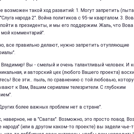
е возможен такой ход развитий: 1. Могут запретить (пыта
"Слуга народа 2". Война политиков с 95-м кварталом. 3. Вов
пойти в президенты, и мы его поддержим. Жаль, что Вова
 мой комментарий ".
но, все правильно делают, нужно запретить отупляющие
иалы ".
, Владимир! Вы - смелый и очень талантливый человек. И 
уникальная, и авторский цех (любого Вашего проекта) восх
есь! Все эти... пыль, по сравнению с той любовью, котор
вают к Вам, Вашим сериалам телезрители. С глубоким
ием".
 Других более важных проблем нет в стране".
, наверное, не в "Сватах". Возможно, это просто повод. В
е народа" (или в другом каком-то проекте) вы задели чье-то