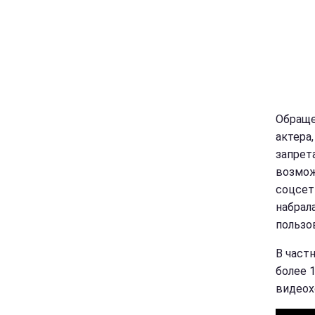
Обраще
актера
запрет
возмож
соцсет
набрал
пользо
В част
более 1
видеох