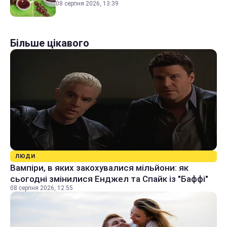
08 серпня 2026, 13:39
Більше цікавого
ЛЮДИ
Вампіри, в яких закохувалися мільйони: як
сьогодні змінилися Енджел та Спайк із "Баффі"
08 серпня 2026, 12:55