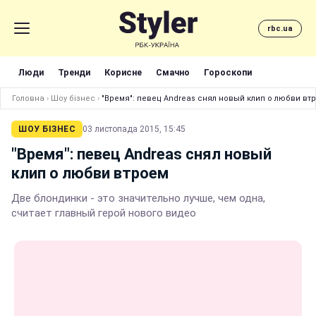
rbc.ua
Люди
Тренди
Корисне
Смачно
Гороскопи
Головна
›
Шоу бізнес
›
"Время": певец Andreas снял новый клип о любви вт
ШОУ БІЗНЕС
03 листопада 2015, 15:45
"Время": певец Andreas снял новый
клип о любви втроем
Две блондинки - это значительно лучше, чем одна,
считает главный герой нового видео