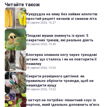
Читайте також
Кукурудза на зиму без зайвих клопотів:
простий рецепт качанів зі смаком літа
08 серпня 2026, 16:27
Плодові мушки зникнуть із кухні: 5
секретних трюків, які реально діють
08 серпня 2026, 15:45
Блогерка зламала ногу через трендові
штани: що сталось і як не повторити її
помилку
08 серпня 2026, 15:03
Секрети розкішного цвітіння: як
правильно обрізати троянди, щоб не
нашкодити кущу
08 серпня 2026, 14:22
І кетчуп не потрібен: пікантний соус із
порічок, який ідеально доповнить м'ясо