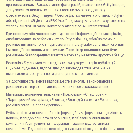
правовласникам. Використання фотографій, позначених Getty Images,
допускається виключно за наявності письмового дозволу
фотоагентства Getty Images. Фотографії, позначені логотипом «Styler»
або підписані «Styler» чи «РБК-Україна», можуть використовуватися на
умовах ліцензії Creative Commons Attribution 4.0 International.
При повному або частковому відтворенні інформаційних матеріалів,
опублікованих на вебсайті «Styler» (styler.rbc.ua), обов'язковим є
розміщення активного гіперпосилання на styler.rbc.ua, відкритого для
індексації пошуковими системами. Таке гіперпосилання має бути
розміщене безпосередньо в тексті матеріалу не нижче другого абзацу.
Редакція «Styler» може не поділяти точку зору авторів публікацій.
Оціночні судження, відповідно до законодавства України, не
підлягають спростуванню та доведенню їх правдивості.
За достовірність, зміст і відповідність вимогам законодавства
рекламних матеріалів відповідальність несе рекламодавець.
Матеріали, позначені плашками «Прес-реліз», «Спецпроєкт»,
«Партнерський матеріал», «Promo», «Благодійність» та «Резонанс»,
розміщуються на правах реклами.
Рубрика «Новини компаній» є інформаційним форматом, що містить
новини, повідомлення та оголошення, пов'язані з діяльністю
компаній, і ґрунтується на інформації, наданій відповідними
компаніями. Редакція не несе відповідальності за достовірність такої