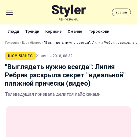
rbc.ua
Люди
Тренди
Корисне
Смачно
Гороскопи
Головна
›
Шоу бізнес
›
"Выглядеть нужно всегда": Лилия Ребрик раскрыла 
ШОУ БІЗНЕС
21 липня 2018, 08:32
"Выглядеть нужно всегда": Лилия
Ребрик раскрыла секрет "идеальной"
пляжной прически (видео)
Телеведущая призвала делится лайфхаками