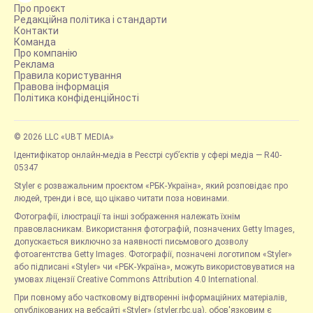
Про проєкт
Редакційна політика і стандарти
Контакти
Команда
Про компанію
Реклама
Правила користування
Правова інформація
Політика конфіденційності
© 2026 LLC «UBT MEDIA»
Ідентифікатор онлайн-медіа в Реєстрі суб’єктів у сфері медіа — R40-
05347
Styler є розважальним проєктом «РБК-Україна», який розповідає про
людей, тренди і все, що цікаво читати поза новинами.
Фотографії, ілюстрації та інші зображення належать їхнім
правовласникам. Використання фотографій, позначених Getty Images,
допускається виключно за наявності письмового дозволу
фотоагентства Getty Images. Фотографії, позначені логотипом «Styler»
або підписані «Styler» чи «РБК-Україна», можуть використовуватися на
умовах ліцензії Creative Commons Attribution 4.0 International.
При повному або частковому відтворенні інформаційних матеріалів,
опублікованих на вебсайті «Styler» (styler.rbc.ua), обов'язковим є