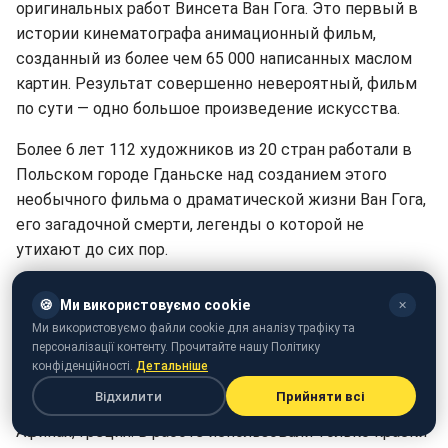
оригинальных работ Винсета Ван Гога. Это первый в
истории кинематографа анимационный фильм,
созданный из более чем 65 000 написанных маслом
картин. Результат совершенно невероятный, фильм
по сути — одно большое произведение искусства.
Более 6 лет 112 художников из 20 стран работали в
Польском городе Гданьске над созданием этого
необычного фильма о драматической жизни Ван Гога,
его загадочной смерти, легенды о которой не
утихают до сих пор.
В проекте приняли участие 13 художников из
🍪
Ми використовуємо cookie
✕
Украины. В том числе киевлянка Татьяна Очередько.
Ми використовуємо файли cookie для аналізу трафіку та
персоналізації контенту. Прочитайте нашу Політику
"Сделали отдельный набор для Украинской, когда 30
конфіденційності.
Детальніше
процентов фильма были готовы. Работали три
Відхилити
Прийняти всі
студии: в польских городах Гданьске, Вроцлаве, в
Афинах, Греция. В работе использовали только краски