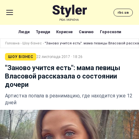
rbc.ua
Люди
Тренди
Корисне
Смачно
Гороскопи
Головна
›
Шоу бізнес
›
"Заново учится есть": мама певицы Власовой расск
ШОУ БІЗНЕС
22 листопада 2017 · 18:26
"Заново учится есть": мама певицы
Власовой рассказала о состоянии
дочери
Артистка попала в реанимацию, где находится уже 12
дней