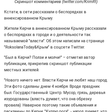
Скриншот комментариев (twitter.com/KrimRt)
Кстати, в сети рассказали о беспорядках в
аннексированном Крыму.
Жители Керчи в аннексированном Крыму рассказали
о беспорядках в городе и о деятельности так
называемой "власти". Об этом написали на странице
"RoksolanaToday&Крым‏" в соцсети Twitter.
"Был в Керчи? Ползи и молчи!" – отметил автор
публикации, прикрепив скриншот публикации
местных жителей.
"Нового ничего нет. Власти Керчи не любят наш город.
Эти фото сделаны днем 4 ноября. Вроде праздник
был. Государственный. Центр. Мусор, грязь, деревья
изуродованы (власть думает, что она обрезку
провела). Наверное поэтому такие объявления и
расклеены по Керчи: "Куплю рога", - народ думает, что