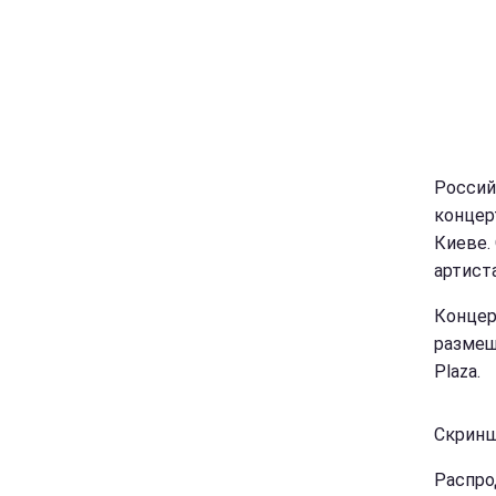
Россий
концер
Киеве.
артист
Концер
размещ
Plaza.
Скринш
Распро