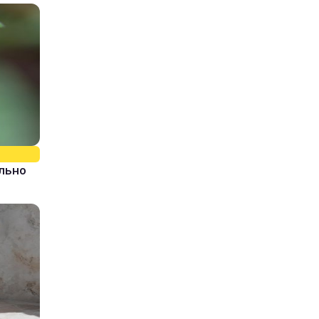
ально