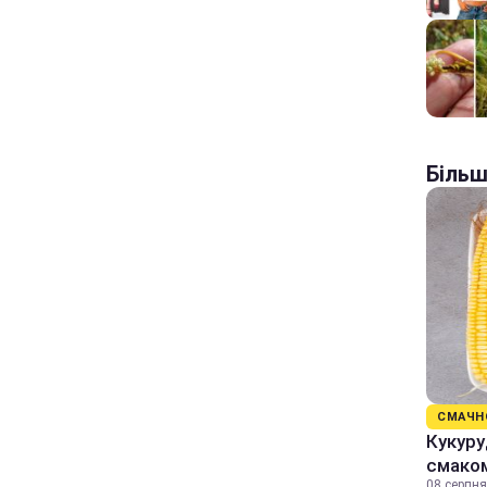
Більш
СМАЧН
Кукуру
смаком
08 серпня