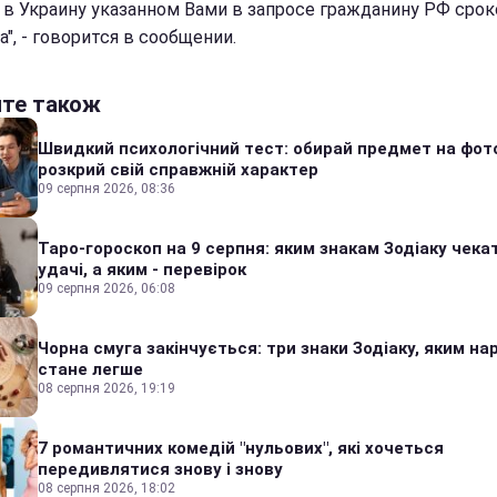
 в Украину указанном Вами в запросе гражданину РФ срок
а", - говорится в сообщении.
йте також
Швидкий психологічний тест: обирай предмет на фото
розкрий свій справжній характер
09 серпня 2026, 08:36
Таро-гороскоп на 9 серпня: яким знакам Зодіаку чека
удачі, а яким - перевірок
09 серпня 2026, 06:08
Чорна смуга закінчується: три знаки Зодіаку, яким на
стане легше
08 серпня 2026, 19:19
7 романтичних комедій "нульових", які хочеться
передивлятися знову і знову
08 серпня 2026, 18:02