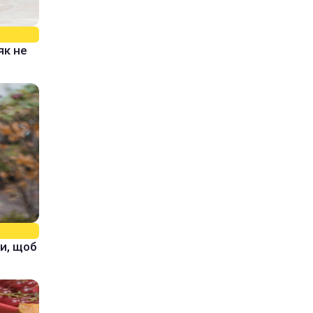
як не
и, щоб