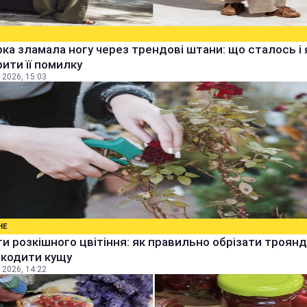
ка зламала ногу через трендові штани: що сталось і 
ити її помилку
 2026, 15:03
НЕ
и розкішного цвітіння: як правильно обрізати троянд
шкодити кущу
 2026, 14:22