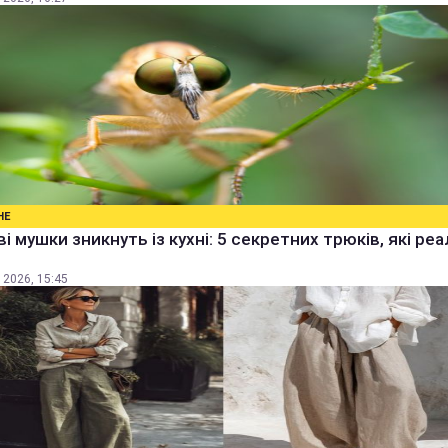
НЕ
і мушки зникнуть із кухні: 5 секретних трюків, які ре
 2026, 15:45