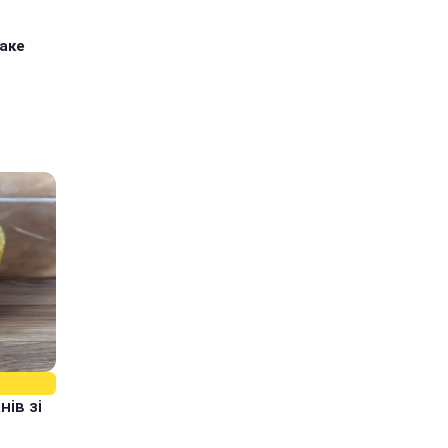
таке
ів зі