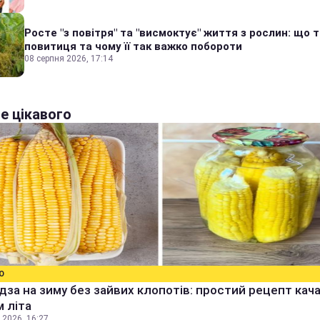
Росте "з повітря" та "висмоктує" життя з рослин: що 
повитиця та чому її так важко побороти
08 серпня 2026, 17:14
е цікавого
О
дза на зиму без зайвих клопотів: простий рецепт качан
 літа
 2026, 16:27