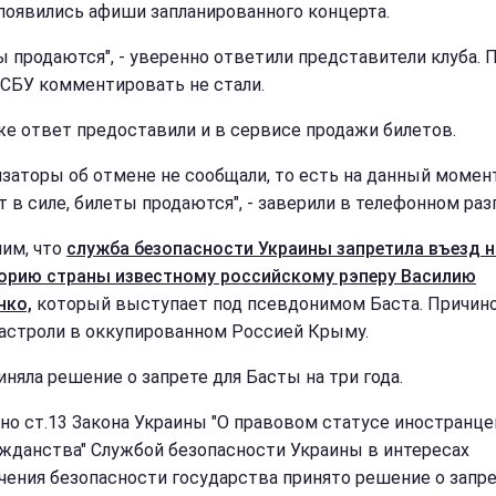
появились афиши запланированного концерта.
ы продаются", - уверенно ответили представители клуба. 
 СБУ комментировать не стали.
же ответ предоставили и в сервисе продажи билетов.
изаторы об отмене не сообщали, то есть на данный момен
т в силе, билеты продаются", - заверили в телефонном раз
им, что
служба безопасности Украины запретила въезд н
орию страны известному российскому рэперу Василию
нко,
который выступает под псевдонимом Баста. Причин
гастроли в оккупированном Россией Крыму.
иняла решение о запрете для Басты на три года.
сно ст.13 Закона Украины "О правовом статусе иностранце
ажданства" Службой безопасности Украины в интересах
чения безопасности государства принято решение о запр