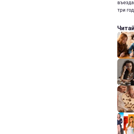
въезда
три год
Чита