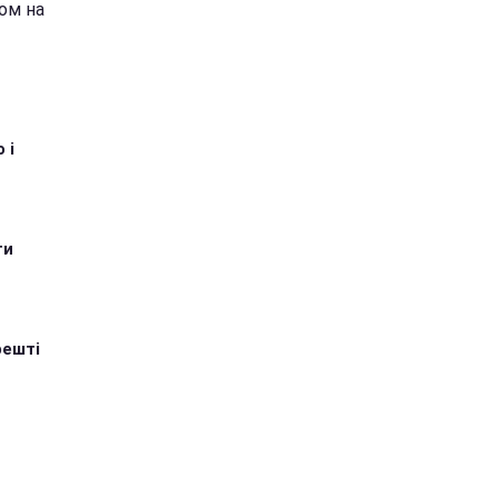
ом на
 і
ти
решті