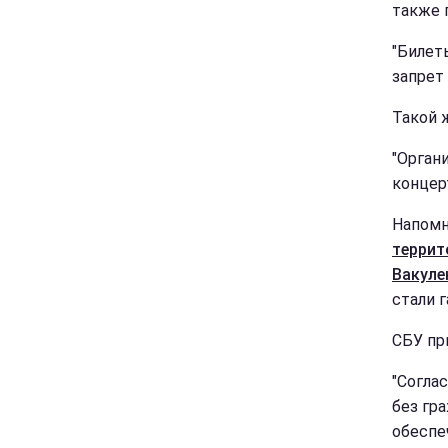
также 
"Билет
запрет
Такой 
"Орган
концер
Напомн
террит
Вакуле
стали 
СБУ пр
"Согла
без гр
обеспе