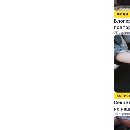
ЛЮДИ
Блогер
повтор
08 серпня
КОРИС
Секрет
не на
08 серпня