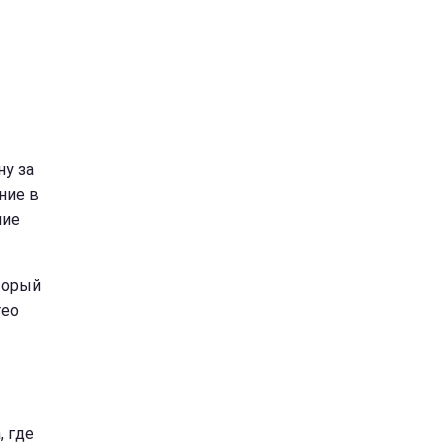
ну за
ние в
ние
торый
reo
, где