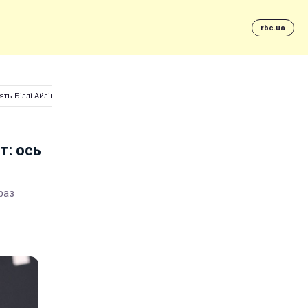
rbc.ua
ть Біллі Айліш і Ріанна
т: ось
раз