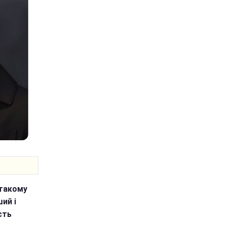
 такому
ий і
сть