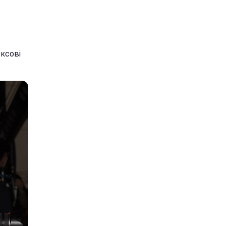
юксові