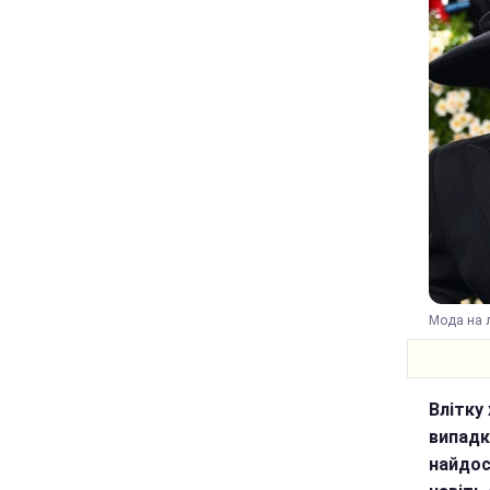
Мода на л
Влітку
випадк
найдос