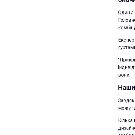
Один з
Головна
комбін
Експер
гуртам
"Прикрі
індивід
вони.
Наши
Завдяк
можуть
Кілька 
дизайне