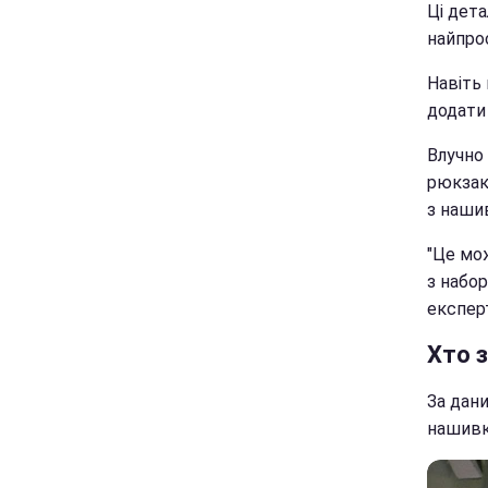
Ці дет
найпро
Навіть 
додати 
Влучно 
рюкзак
з наши
"Це мо
з набор
експер
Хто з
За дани
нашивк