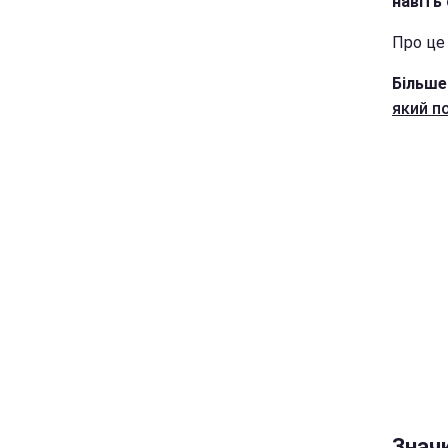
навіть 
Про ц
Більше
який п
Значк