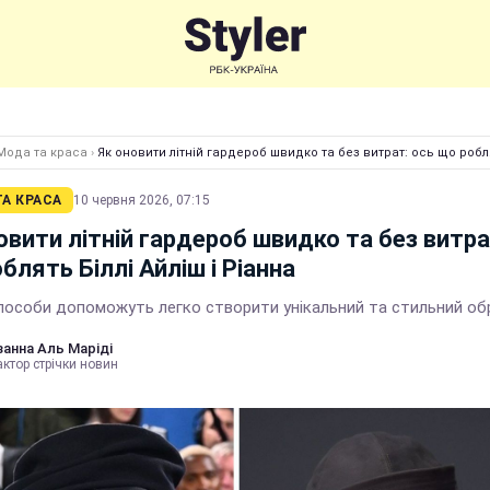
Мода та краса
›
Як оновити літній гардероб швидко та без витрат: ось що робля
А КРАСА
10 червня 2026, 07:15
овити літній гардероб швидко та без витра
блять Біллі Айліш і Ріанна
способи допоможуть легко створити унікальний та стильний об
анна Аль Маріді
ктор стрічки новин