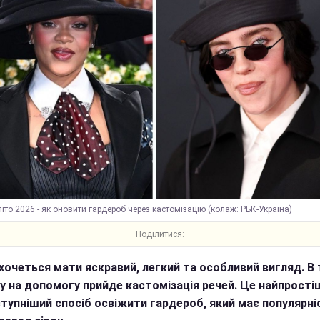
іто 2026 - як оновити гардероб через кастомізацію (колаж: РБК-Україна)
Поділитися:
 хочеться мати яскравий, легкий та особливий вигляд. В
у на допомогу прийде кастомізація речей. Це найпростіш
тупніший спосіб освіжити гардероб, який має популярні