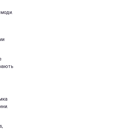
 моди.
ми
е
ачають
умка
ини.
s,