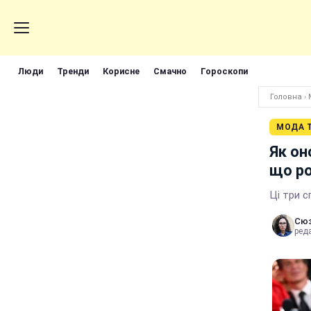
Люди
Тренди
Корисне
Смачно
Гороскопи
Головна
›
МОДА Т
Як он
що ро
Ці три 
Сюз
реда