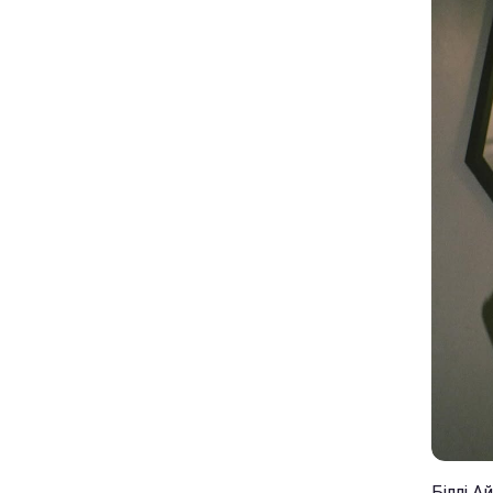
Біллі Ай