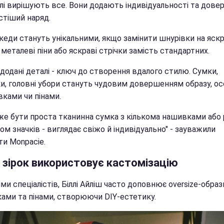
алі вирішують все. Вони додають індивідуальності та дов
стіший наряд.
кеди стануть унікальними, якщо замінити шнурівки на яскр
металеві піни або яскраві стрічки замість стандартних.
додані деталі - ключ до створення вдалого стилю. Сумки,
и, головні убори стануть чудовим довершенням образу, о
вками чи пінами.
же бути проста тканинна сумка з кількома нашивками або
ом значків - виглядає свіжо й індивідуально" - зауважили
ти Monpacie.
 зірок використовує кастомізацію
ми спеціалістів, Біллі Айліш часто доповнює oversize-образ
ами та пінами, створюючи DIY-естетику.