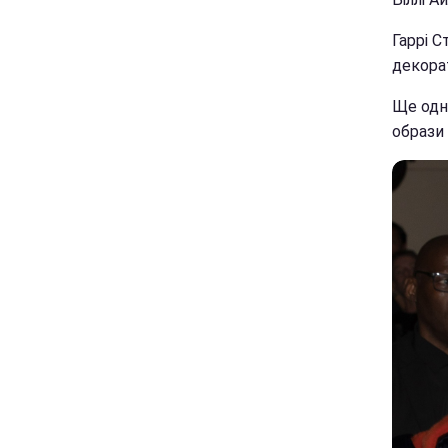
Гаррі 
декора
Ще одна
образи