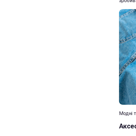
зробив
Модні т
Аксе