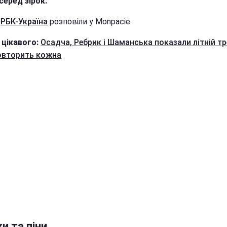
серед зірок.
е
РБК-Україна
розповіли у Monpacie.
 цікавого:
Осадча, Ребрик і Шаманська показали літній тр
овторить кожна
и та піни