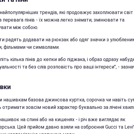
 найпопулярніших трендів, які продовжує захоплювати світ
 перевага пінів - їх можна легко знімати, змінювати та
увати між собою.
ти радять додавати на рюкзак або одяг значки з улюблени
и, фільмами чи символами.
піть кілька пінів до кепки або піджака, і образ одразу набуд
уальності та без слів розповість про ваші інтереси", - зазн
вки
и нашивкам базова джинсова куртка, сорочка чи навіть с
 отримати зовсім новий характер буквально за лічені хвил
нашивок на спині або на кишенях - і річ вже виглядає як
рська. Цей прийом давно взяли на озброєння Gucci та Levi'