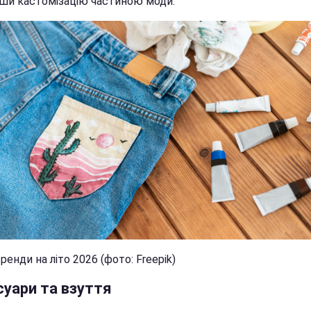
ши кастомізацію частиною моди.
ренди на літо 2026 (фото: Freepik)
суари та взуття