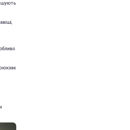
ершують
авіші,
собливо
 рюкзак
и