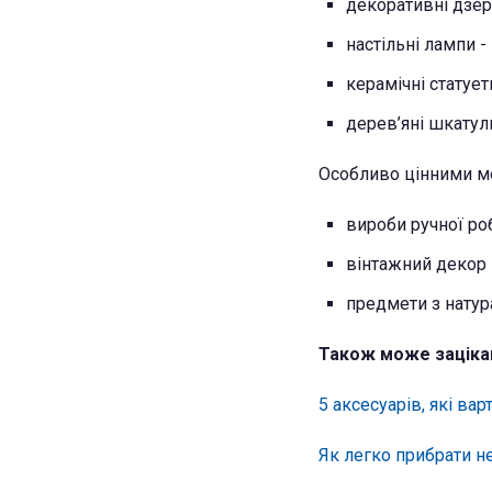
декоративні дзе
настільні лампи 
керамічні статует
дерев’яні шкатул
Особливо цінними м
вироби ручної ро
вінтажний декор
предмети з натур
Також може заціка
5 аксесуарів, які ва
Як легко прибрати н