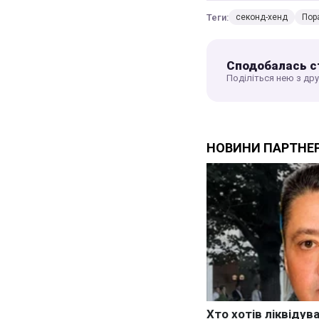
Теги:
секонд-хенд
Пор
Сподобалась с
Поділіться нею з др