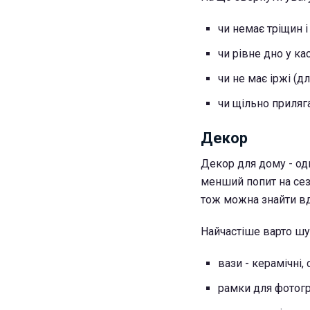
чи немає тріщин і
чи рівне дно у ка
чи не має іржі (
чи щільно приля
Декор
Декор для дому - одн
менший попит на сез
тож можна знайти вда
Найчастіше варто шу
вази - керамічні,
рамки для фотогр