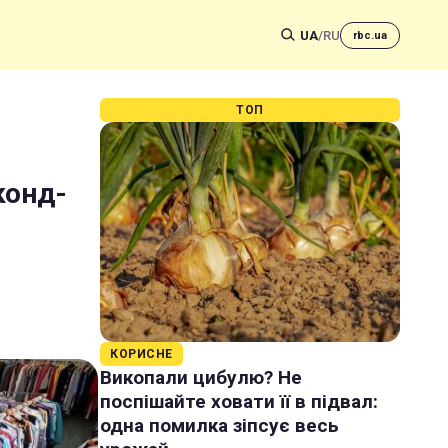
UA
/
RU
rbc.ua
ТОП
конд-
КОРИСНЕ
Викопали цибулю? Не
поспішайте ховати її в підвал:
одна помилка зіпсує весь