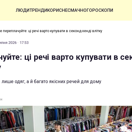
ЛЮДИ
ТРЕНДИ
КОРИСНЕ
СМАЧНО
ГОРОСКОПИ
е переплачуйте: ці речі варто купувати в секонд-хенді влітку
ипня 2026 · 17:53
уйте: ці речі варто купувати в се
у
лише одяг, а й багато якісних речей для дому
ин