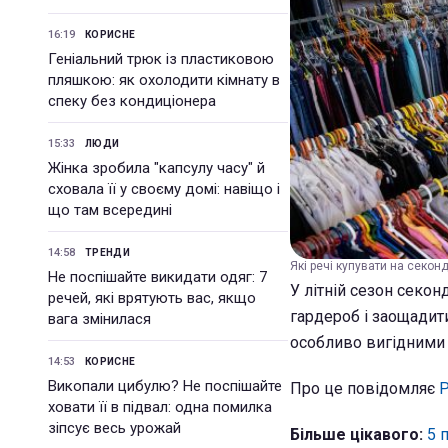
16:19
КОРИСНЕ
Геніальний трюк із пластиковою
пляшкою: як охолодити кімнату в
спеку без кондиціонера
15:33
ЛЮДИ
Жінка зробила "капсулу часу" й
сховала її у своєму домі: навіщо і
що там всередині
14:58
ТРЕНДИ
Які речі купувати на секонд
Не поспішайте викидати одяг: 7
У літній сезон секо
речей, які врятують вас, якщо
гардероб і заощадит
вага змінилася
особливо вигідними 
14:53
КОРИСНЕ
Викопали цибулю? Не поспішайте
Про це повідомляє
Р
ховати її в підвал: одна помилка
зіпсує весь урожай
Більше цікавого:
5 