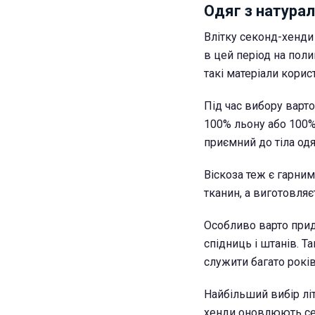
Одяг з натурал
Влітку секонд-хенди
в цей період на поли
такі матеріали кори
Під час вибору варто
100% льону або 100%
приємний до тіла одя
Віскоза теж є гарним
тканин, а виготовляє
Особливо варто прид
спідниць і штанів. Т
служити багато років
Найбільший вибір літ
хенди оновлюють сез