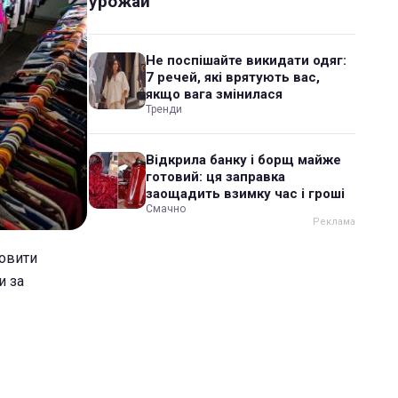
урожай
Не поспішайте викидати одяг:
7 речей, які врятують вас,
якщо вага змінилася
Тренди
Відкрила банку і борщ майже
готовий: ця заправка
заощадить взимку час і гроші
Смачно
новити
и за