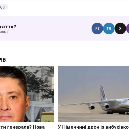
ади
таття?
FB
TG
X
узями