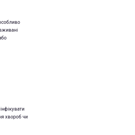
 особливо
 вживані
або
інфікувати
ня хвороб чи