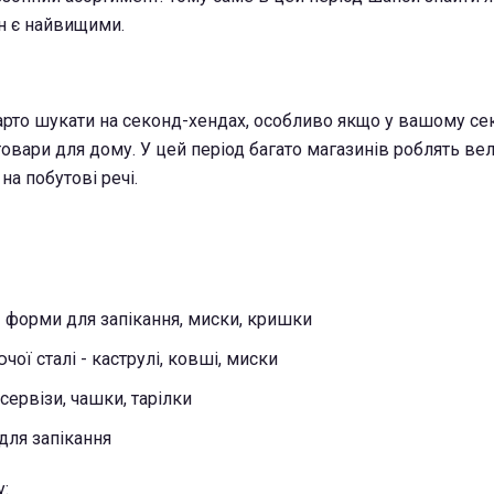
ин є найвищими.
варто шукати на секонд-хендах, особливо якщо у вашому се
овари для дому. У цей період багато магазинів роблять ве
а побутові речі.
- форми для запікання, миски, кришки
чої сталі - каструлі, ковші, миски
сервізи, чашки, тарілки
для запікання
у: