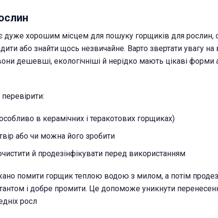
ослин
є дуже хорошим місцем для пошуку горщиків для рослин,
дити або знайти щось незвичайне. Варто звертати увагу на
вони дешевші, екологічніші й нерідко мають цікаві форми 
 перевірити:
(особливо в керамічних і теракотових горщиках)
твір або чи можна його зробити
очистити й продезінфікувати перед використанням
ано помити горщик теплою водою з милом, а потім продез
антом і добре промити. Це допоможе уникнути перенесен
едніх росл