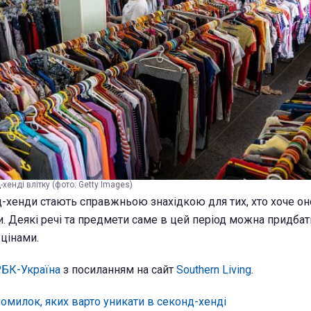
-хенді влітку (фото: Getty Images)
нд-хенди стають справжньою знахідкою для тих, хто хоче о
и. Деякі речі та предмети саме в цей період можна придбат
цінами.
БК-Україна
з посиланням на сайт
Southern Living
.
помилок, яких варто уникати в секонд-хенді