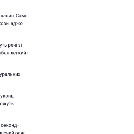
тканин. Саме
кози, адже
ть речі зі
бен легкий і
туральних
уконь,
можуть
и секонд-
кісний одяг