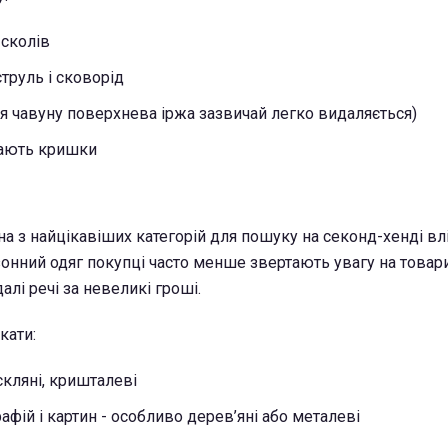
 сколів
струль і сковорід
для чавуну поверхнева іржа зазвичай легко видаляється)
гають кришки
а з найцікавіших категорій для пошуку на секонд-хенді вл
онний одяг покупці часто менше звертають увагу на товар
лі речі за невеликі гроші.
кати:
 скляні, кришталеві
афій і картин - особливо дерев’яні або металеві