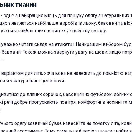
ьних тканин
 - одне з найкращих місць для пошуку одягу з натуральних 
цях з’являється найбільше виробів із льону, бавовни та віс
стуються найбільшим попитом у спекотну погоду.
 уважно читати склад на етикетці. Найкращим вибором буду
 бавовни. Також можна звернути увагу на шовк, якщо потрі
г.
 варіантом для літа, хоча вона не належить до повністю на
ться з натуральної целюлози.
ивитися до лляних сорочок, бавовняних футболок, легких с
акі речі добре пропускають повітря, комфортні в носінні та 
.
нього одягу зазвичай буває навесні та на початку літа, кол
онний асортимент. Тому саме в цей період шанси знайти я