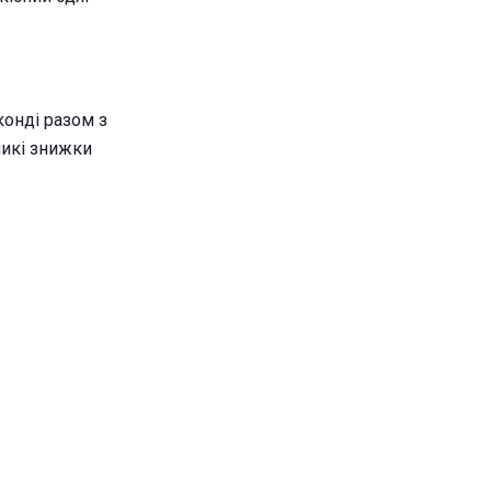
конді разом з
ликі знижки