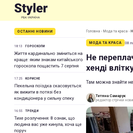
Головна
›
Мода та краса
›
Н
ОСТАННІ НОВИНИ
08 л
МОДА ТА КРАСА
18:13
ГОРОСКОПИ
Життя кардинально зміниться на
Не переплач
краще: яким знакам китайського
хенді влітк
гороскопа пощастить 7 серпня
17:25
КОРИСНЕ
Там можна знайти не 
Пекельна поїздка скасовується:
як вижити в потязі без
Тетяна Самарук
кондиціонера у сильну спеку
редактор стрічки нов
16:55
ТРЕНДИ
Тихе розлучення: 8 ознак, що
людина вас уже кинула, хоча ще
поруч