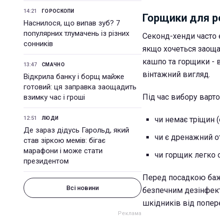
14:21
ГОРОСКОПИ
Горщики для р
Наснилося, що випав зуб? 7
популярних тлумачень із різних
Секонд-хенди часто 
сонників
якщо хочеться заоща
кашпо та горщики - 
13:47
СМАЧНО
вінтажний вигляд.
Відкрила банку і борщ майже
готовий: ця заправка заощадить
Під час вибору варто
взимку час і гроші
12:51
чи немає тріщин 
ЛЮДИ
Де зараз дідусь Гарольд, який
чи є дренажний о
став зіркою мемів: бігає
марафони і може стати
чи горщик легко 
президентом
Перед посадкою баж
Всі новини
безпечним дезінфект
шкідників від попер