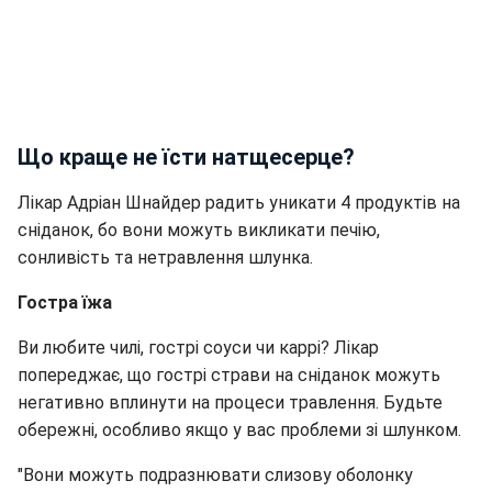
Що краще не їсти натщесерце?
Лікар Адріан Шнайдер радить уникати 4 продуктів на
сніданок, бо вони можуть викликати печію,
сонливість та нетравлення шлунка.
Гостра їжа
Ви любите чилі, гострі соуси чи каррі? Лікар
попереджає, що гострі страви на сніданок можуть
негативно вплинути на процеси травлення. Будьте
обережні, особливо якщо у вас проблеми зі шлунком.
"Вони можуть подразнювати слизову оболонку