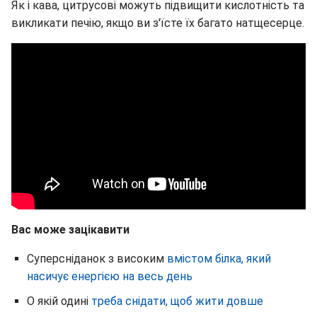
Як і кава, цитрусові можуть підвищити кислотність та
викликати печію, якщо ви з'їсте їх багато натщесерце.
Вас може зацікавити
Суперсніданок з високим
вмістом білка, який
насичує енергією на весь день
О якій одині
треба снідати, щоб жити довше