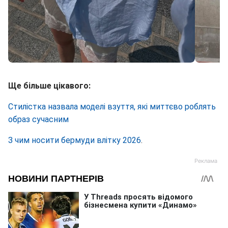
Як стилізувати шорти в піжамному стилі (фото: instagram.com/jordan1233 / esipchenish)
Ще більше цікавого:
Стилістка назвала моделі взуття, які миттєво роблять
образ сучасним
З чим носити бермуди влітку 2026
.