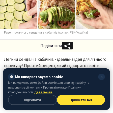
Рецепт смачного сендвіча з кабачків (колаж: РБК-Україна)
Поділитися
Легкий сендвіч з кабачків - ідеальна ідея для літнього
перекусу! Простий рецепт, який підкорить навіть
найвибагливіших гурманів, поєднує свіжі овочі,
🍪
Ми використовуємо cookie
✕
ароматні спеції та хрустку скоринку.
Ми використовуємо файли cookie для аналізу трафіку та
персоналізації контенту. Прочитайте нашу Політику
Про це повідомляє РБК-Україна (проект Styler) з
конфіденційності.
Детальніше
посиланням на
Telegram
-канал дієтолога Тетяни
Відхилити
Прийняти всі
Лакусти.