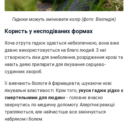
Гадюки можуть змінювати колір (фото: Вікіпедія)
Користь у несподіваних формах
Хоча отрута гадюк здається небезпечною, вона вже
давно використовується на благо людей. З неї
створюють ліки для знеболення, розрідження крові та
навіть деякі препарати для лікування серцево-
судинних хвороб.
Її вивчають біологи й фармацевти, шукаючи нові
лікувальні властивості. Крім того,
укуси гадюк рідко є
смертельними для людин
и - головне вчасно
звернутись по медичну допомогу. Алергічні реакції
трапляються, але найчастіше все закінчується
набряком і болем.