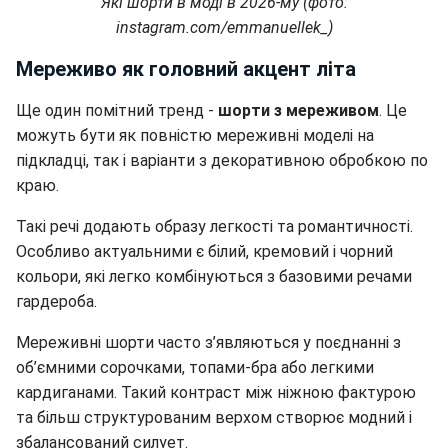
Які шорти в моді в 2026-му (фото:
instagram.com/emmanuellek_)
Мереживо як головний акцент літа
Ще один помітний тренд -
шорти з мереживом
. Це
можуть бути як повністю мереживні моделі на
підкладці, так і варіанти з декоративною обробкою по
краю.
Такі речі додають образу легкості та романтичності.
Особливо актуальними є білий, кремовий і чорний
кольори, які легко комбінуються з базовими речами
гардероба.
Мереживні шорти часто з’являються у поєднанні з
об’ємними сорочками, топами-бра або легкими
кардиганами. Такий контраст між ніжною фактурою
та більш структурованим верхом створює модний і
збалансований силует.