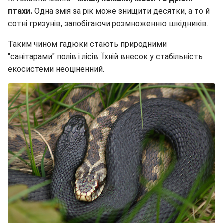
птахи.
Одна змія за рік може знищити десятки, а то й
сотні гризунів, запобігаючи розмноженню шкідників.
Таким чином гадюки стають природними
"санітарами" полів і лісів. Їхній внесок у стабільність
екосистеми неоціненний.