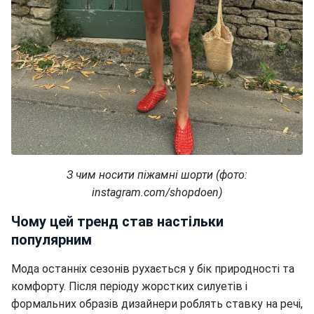
З чим носити піжамні шорти (фото:
instagram.com/shopdoen)
Чому цей тренд став настільки
популярним
Мода останніх сезонів рухається у бік природності та
комфорту. Після періоду жорстких силуетів і
формальних образів дизайнери роблять ставку на речі,