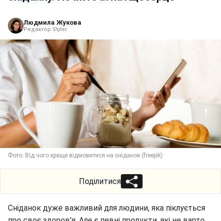
Людмила Жукова
Редактор Styler
Фото: Від чого краще відмовитися на сніданок (freepik)
Поділитися
Сніданок дуже важливий для людини, яка піклується
про своє здоров'я. Але є певні продукти, які не варто