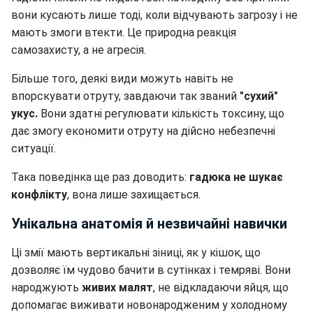
вони кусають лише тоді, коли відчувають загрозу і не
мають змоги втекти. Це природна реакція
самозахисту, а не агресія.
Більше того, деякі види можуть навіть не
впорскувати отруту, завдаючи так званий
"сухий"
укус.
Вони здатні регулювати кількість токсину, що
дає змогу економити отруту на дійсно небезпечні
ситуації.
Така поведінка ще раз доводить:
гадюка не шукає
конфлікту
, вона лише захищається.
Унікальна анатомія й незвичайні навички
Ці змії мають вертикальні зіниці, як у кішок, що
дозволяє їм чудово бачити в сутінках і темряві. Вони
народжують
живих малят
, не відкладаючи яйця, що
допомагає виживати новонародженим у холодному