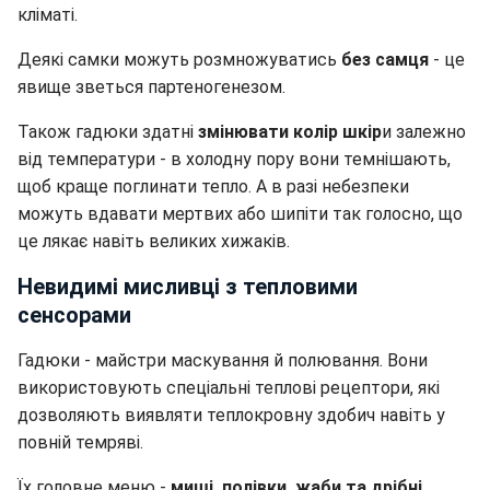
кліматі.
Деякі самки можуть розмножуватись
без самця
- це
явище зветься партеногенезом.
Також гадюки здатні
змінювати колір шкір
и залежно
від температури - в холодну пору вони темнішають,
щоб краще поглинати тепло. А в разі небезпеки
можуть вдавати мертвих або шипіти так голосно, що
це лякає навіть великих хижаків.
Невидимі мисливці з тепловими
сенсорами
Гадюки - майстри маскування й полювання. Вони
використовують спеціальні теплові рецептори, які
дозволяють виявляти теплокровну здобич навіть у
повній темряві.
Їх головне меню -
миші, полівки, жаби та дрібні