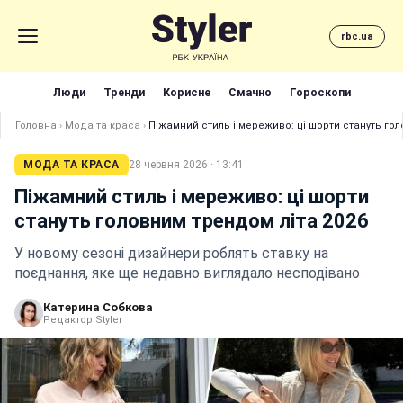
rbc.ua
Люди
Тренди
Корисне
Смачно
Гороскопи
Головна
›
Мода та краса
›
Піжамний стиль і мереживо: ці шорти стануть гол
МОДА ТА КРАСА
28 червня 2026 · 13:41
Піжамний стиль і мереживо: ці шорти
стануть головним трендом літа 2026
У новому сезоні дизайнери роблять ставку на
поєднання, яке ще недавно виглядало несподівано
Катерина Собкова
Редактор Styler