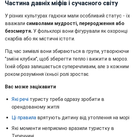
Частина давніх міфів і сучасного світу
У різних культурах гадюки мали особливий статус - їх
вважали
символами мудрості, переродження або
безсмертя.
У фольклорі вони фігурували як охоронці
скарбів або як містичні істоти.
Під час зимівлі вони збираються в групи, утворюючи
"зміїні клубки", щоб зберегти тепло і вижити в мороз.
Їхній образ залишається суперечливим, але з кожним
роком розуміння їхньої ролі зростає.
Вас може зацікавити
Які речі
туристу треба одразу зробити в
орендованому житлі
Ці правила
врятують дитину від утоплення на морі
Які моменти неприємно вразили туристку в
Туреччині