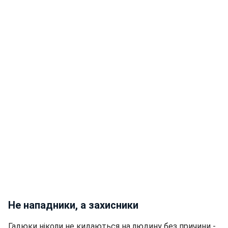
Не нападники, а захисники
Гадюки ніколи не кидаються на людину без причини -