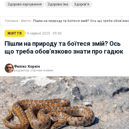
Здорове харчування
Здорова їжа
Здоров'я
Головна
›
Життя
›
Пішли на природу та боїтеся змій? Ось що треба обов'язк
ЖИТТЯ
14 червня 2025 · 09:00
Пішли на природу та боїтеся змій? Ось
що треба обов'язково знати про гадюк
Фелікс Коркін
редактор стрічки новин