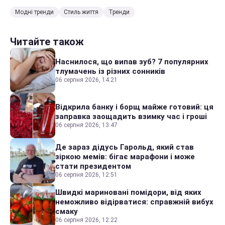
Модні тренди
Стиль життя
Тренди
Читайте також
Наснилося, що випав зуб? 7 популярних
тлумачень із різних сонників
06 серпня 2026, 14:21
Відкрила банку і борщ майже готовий: ця
заправка заощадить взимку час і гроші
06 серпня 2026, 13:47
Де зараз дідусь Гарольд, який став
зіркою мемів: бігає марафони і може
стати президентом
06 серпня 2026, 12:51
Швидкі мариновані помідори, від яких
неможливо відірватися: справжній вибух
смаку
06 серпня 2026, 12:22