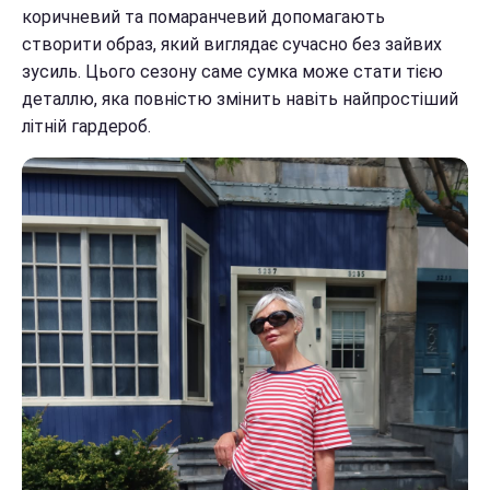
коричневий та помаранчевий допомагають
створити образ, який виглядає сучасно без зайвих
зусиль. Цього сезону саме сумка може стати тією
деталлю, яка повністю змінить навіть найпростіший
літній гардероб.