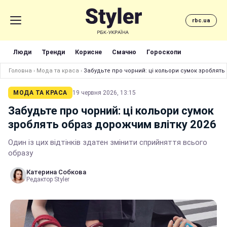
rbc.ua
Люди
Тренди
Корисне
Смачно
Гороскопи
Головна
›
Мода та краса
›
Забудьте про чорний: ці кольори сумок зроблять
МОДА ТА КРАСА
19 червня 2026, 13:15
Забудьте про чорний: ці кольори сумок
зроблять образ дорожчим влітку 2026
Один із цих відтінків здатен змінити сприйняття всього
образу
Катерина Собкова
Редактор Styler