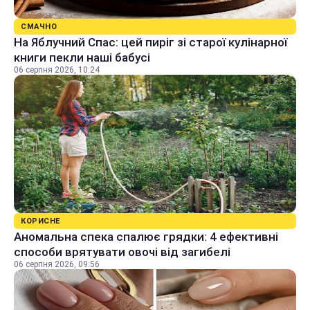
СМАЧНО
На Яблучний Спас: цей пиріг зі старої кулінарної
книги пекли наші бабусі
06 серпня 2026, 10:24
КОРИСНЕ
Аномальна спека спалює грядки: 4 ефективні
способи врятувати овочі від загибелі
06 серпня 2026, 09:56