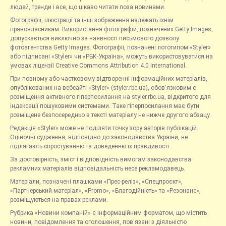
людей, тренди і все, що цікаво читати поза новинами.
Фотографії, ілюстрації та інші зображення належать їхнім
правовласникам. Використання фотографій, позначених Getty Images,
допускається виключно за наявності письмового дозволу
фотоагентства Getty Images. Фотографії, позначені логотипом «Styler»
або підписані «Styler» чи «РБК-Україна», можуть використовуватися на
умовах ліцензії Creative Commons Attribution 4.0 International.
При повному або частковому відтворенні інформаційних матеріалів,
опублікованих на вебсайті «Styler» (styler.rbc.ua), обов'язковим є
розміщення активного гіперпосилання на styler.rbc.ua, відкритого для
індексації пошуковими системами. Таке гіперпосилання має бути
розміщене безпосередньо в тексті матеріалу не нижче другого абзацу.
Редакція «Styler» може не поділяти точку зору авторів публікацій.
Оціночні судження, відповідно до законодавства України, не
підлягають спростуванню та доведенню їх правдивості.
За достовірність, зміст і відповідність вимогам законодавства
рекламних матеріалів відповідальність несе рекламодавець.
Матеріали, позначені плашками «Прес-реліз», «Спецпроєкт»,
«Партнерський матеріал», «Promo», «Благодійність» та «Резонанс»,
розміщуються на правах реклами.
Рубрика «Новини компаній» є інформаційним форматом, що містить
новини, повідомлення та оголошення, пов'язані з діяльністю