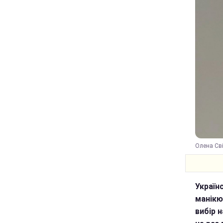
Олена Сві
Україн
манікю
вибір 