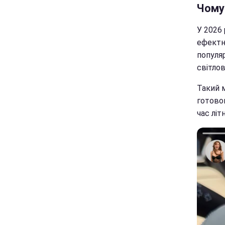
Чому 
У 2026 
ефектн
популяр
світло
Такий 
готовою
час літ