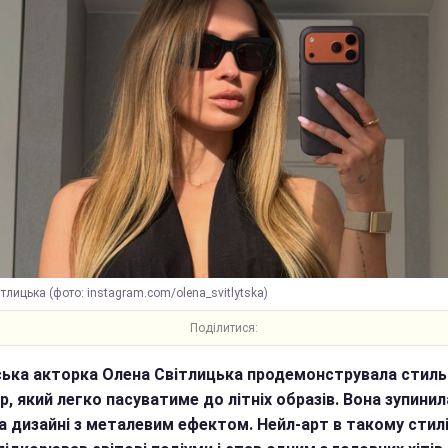
тлицька (фото: instagram.com/olena_svitlytska)
Поділитися:
ська акторка Олена Світлицька продемонструвала стиль
р, який легко пасуватиме до літніх образів. Вона зупинил
на дизайні з металевим ефектом. Нейл-арт в такому стил