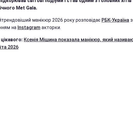
підкорював світові подіуми і став одним з головних хітів
ічного Met Gala.
йтрендовіший манікюр 2026 року розповідає
РБК-Україна
з
нням на
Instagram
акторки.
 цікавого:
Ксенія Мішина показала манікюр, який назива
іта 2026