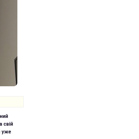
ний
а свій
і уже