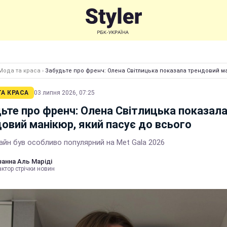
Мода та краса
›
Забудьте про френч: Олена Світлицька показала трендовий ма
А КРАСА
03 липня 2026, 07:25
ьте про френч: Олена Світлицька показал
овий манікюр, який пасує до всього
айн був особливо популярний на Met Gala 2026
анна Аль Маріді
ктор стрічки новин