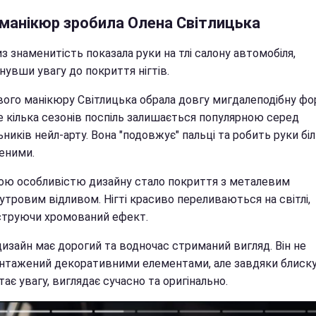
 манікюр зробила Олена Світлицька
з знаменитість показала руки на тлі салону автомобіля,
увши увагу до покриття нігтів.
вого манікюру Світлицька обрала довгу мигдалеподібну фо
е кілька сезонів поспіль залишається популярною серед
ників нейл-арту. Вона "подовжує" пальці та робить руки бі
еними.
ою особливістю дизайну стало покриття з металевим
тровим відливом. Нігті красиво переливаються на світлі,
труючи хромований ефект.
дизайн має дорогий та водночас стриманий вигляд. Він не
нтажений декоративними елементами, але завдяки блиск
ає увагу, виглядає сучасно та оригінально.