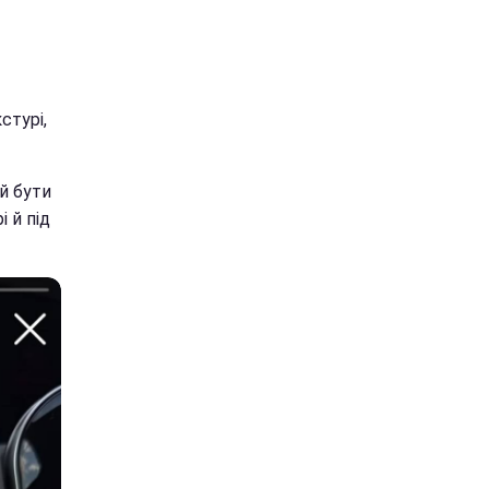
стурі,
й бути
і й під