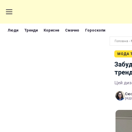
Люди
Тренди
Корисне
Смачно
Гороскопи
Головна
›
МОДА Т
Забуд
тренд
Цей диз
Сюз
реда