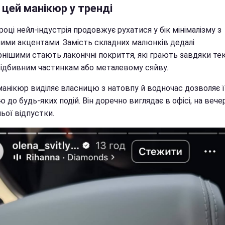
цей манікюр у тренді
році нейл-індустрія продовжує рухатися у бік мінімалізму з
ими акцентами. Замість складних малюнків дедалі
нішими стають лаконічні покриття, які грають завдяки тек
відбивним частинкам або металевому сяйву.
манікюр виділяє власницю з натовпу й водночас дозволяє ї
 до будь-яких подій. Він доречно виглядає в офісі, на вечер
ньої відпустки.