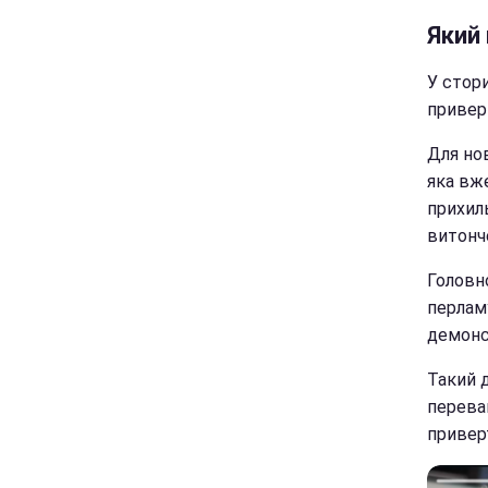
Який
У стори
приверн
Для но
яка вж
прихиль
витонч
Головн
перламу
демонс
Такий 
перева
приверт