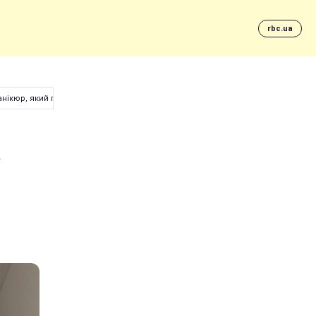
rbc.ua
нікюр, який пасує до всього
а