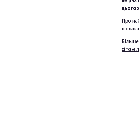
не раз 
цьогор
Про на
посила
Більше
хітом л