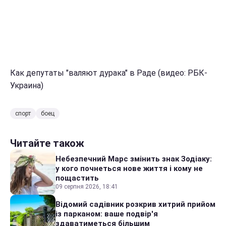
Как депутаты "валяют дурака" в Раде (видео: РБК-
Украина)
спорт
боец
Читайте також
Небезпечний Марс змінить знак Зодіаку:
у кого почнеться нове життя і кому не
пощастить
09 серпня 2026, 18:41
Відомий садівник розкрив хитрий прийом
із парканом: ваше подвір'я
здаватиметься більшим