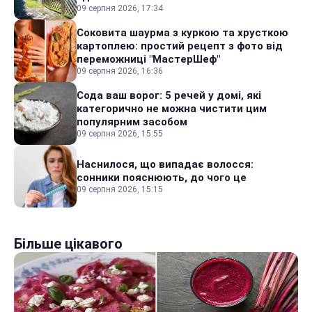
09 серпня 2026, 17:34
Соковита шаурма з куркою та хрусткою
картоплею: простий рецепт з фото від
переможниці "МастерШеф"
09 серпня 2026, 16:36
Сода ваш ворог: 5 речей у домі, які
категорично не можна чистити цим
популярним засобом
09 серпня 2026, 15:55
Наснилося, що випадає волосся:
сонники пояснюють, до чого це
09 серпня 2026, 15:15
Більше цікавого