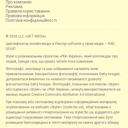
Про компанію
Реклама
Правила користування
Правова інформація
Політика конфіденційності
© 2026 LLC «UBT MEDIA»
Ідентифікатор онлайн-медіа в Реєстрі суб’єктів у сфері медіа — R40-
05347
Styler є розважальним проєктом «РБК-Україна», який розповідає про
людей, тренди і все, що цікаво читати поза новинами.
Фотографії, ілюстрації та інші зображення належать їхнім
правовласникам. Використання фотографій, позначених Getty Images,
допускається виключно за наявності письмового дозволу
фотоагентства Getty Images. Фотографії, позначені логотипом «Styler»
або підписані «Styler» чи «РБК-Україна», можуть використовуватися на
умовах ліцензії Creative Commons Attribution 4.0 International.
При повному або частковому відтворенні інформаційних матеріалів,
опублікованих на вебсайті «Styler» (styler.rbc.ua), обов'язковим є
розміщення активного гіперпосилання на styler.rbc.ua, відкритого для
індексації пошуковими системами. Таке гіперпосилання має бути
розміщене безпосередньо в тексті матеріалу не нижче другого абзацу.