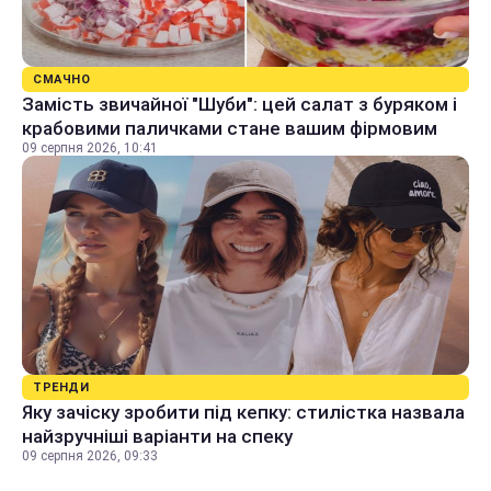
СМАЧНО
Замість звичайної "Шуби": цей салат з буряком і
крабовими паличками стане вашим фірмовим
09 серпня 2026, 10:41
ТРЕНДИ
Яку зачіску зробити під кепку: стилістка назвала
найзручніші варіанти на спеку
09 серпня 2026, 09:33