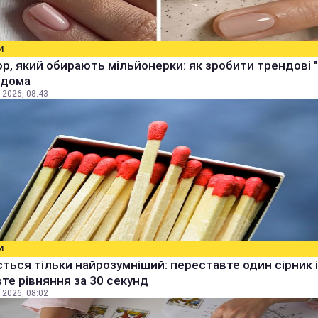
И
р, який обирають мільйонерки: як зробити трендові "
 вдома
 2026, 08:43
И
ться тільки найрозумніший: переставте один сірник і
те рівняння за 30 секунд
 2026, 08:02