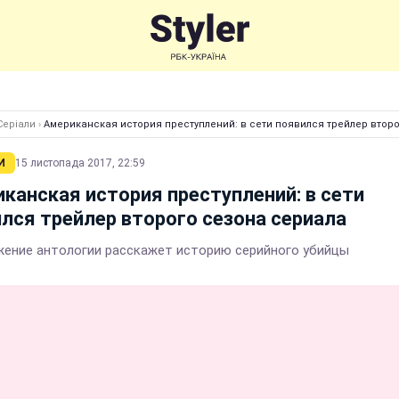
Серіали
›
Американская история преступлений: в сети появился трейлер втор
И
15 листопада 2017, 22:59
канская история преступлений: в сети
лся трейлер второго сезона сериала
ение антологии расскажет историю серийного убийцы