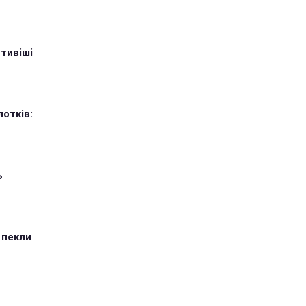
тивіші
лотків:
ь
 пекли