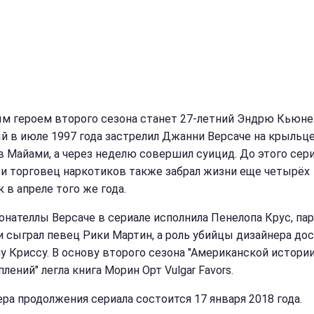
м героем второго сезона станет 27-летний Эндрю Кьюне
й в июле 1997 года застрелил Джанни Версаче на крыльце
в Майами, а через неделю совершил суицид. До этого сер
 и торговец наркотиков также забрал жизни еще четырёх
 в апреле того же года.
онателлы Версаче в сериале исполнила Пенелопа Крус, па
 сыграл певец Рики Мартин, а роль убийцы дизайнера до
у Криссу. В основу второго сезона "Американской истори
лений" легла книга Морин Орт Vulgar Favors.
ра продолжения сериала состоится 17 января 2018 года.