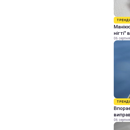
ТРЕНД
Манікю
нігті"
06 серпня
ТРЕНД
Впорає
виправ
06 серпня