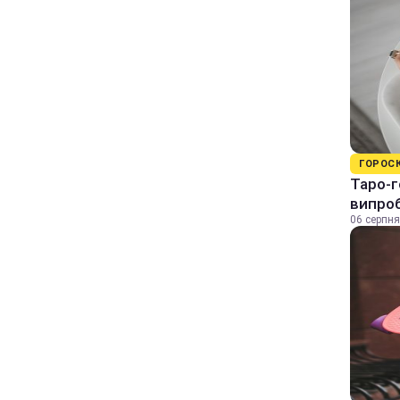
ГОРОС
Таро-г
випро
06 серпня