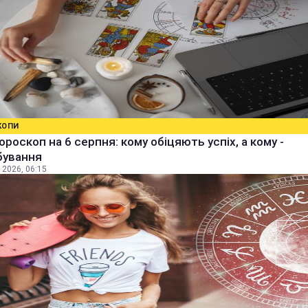
КОПИ
ороскоп на 6 серпня: кому обіцяють успіх, а кому -
бування
 2026, 06:15