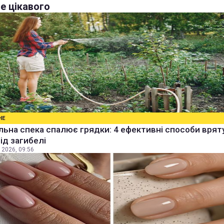
е цікавого
НЕ
ьна спека спалює грядки: 4 ефективні способи врят
від загибелі
 2026, 09:56