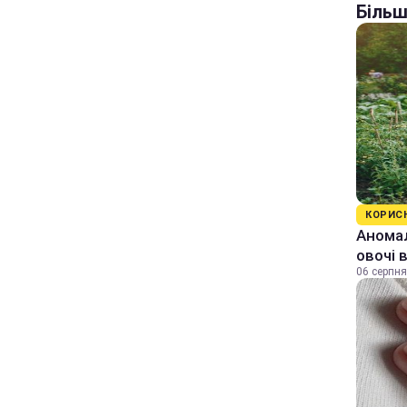
Більш
КОРИС
Аномал
овочі 
06 серпня