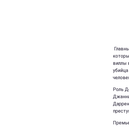
Главны
которы
виллы 
убийца
человек
Роль Д
Джанни
Даррен
преступ
Премье