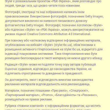
Styler є розважальним проєктом «РБК-Україна», який розповідає про
людей, тренди і все, що цікаво читати поза новинами.
Фотографії, ілюстрації та інші зображення належать їхнім
правовласникам. Використання фотографій, позначених Getty Images,
допускається виключно за наявності письмового дозволу
фотоагентства Getty Images. Фотографії, позначені логотипом «Styler»
або підписані «Styler» чи «РБК-Україна», можуть використовуватися на
умовах ліцензії Creative Commons Attribution 4.0 International.
При повному або частковому відтворенні інформаційних матеріалів,
опублікованих на вебсайті «Styler» (styler.rbc.ua), обов'язковим є
розміщення активного гіперпосилання на styler.rbc.ua, відкритого для
індексації пошуковими системами. Таке гіперпосилання має бути
розміщене безпосередньо в тексті матеріалу не нижче другого абзацу.
Редакція «Styler» може не поділяти точку зору авторів публікацій.
Оціночні судження, відповідно до законодавства України, не
підлягають спростуванню та доведенню їх правдивості.
За достовірність, зміст і відповідність вимогам законодавства
рекламних матеріалів відповідальність несе рекламодавець.
Матеріали, позначені плашками «Прес-реліз», «Спецпроєкт»,
«Партнерський матеріал», «Promo», «Благодійність» та «Резонанс»,
розміщуються на правах реклами.
Рубрика «Новини компаній» є інформаційним форматом, що містить