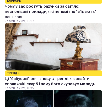
КОРИСНЕ
Чому у вас ростуть рахунки за світло:
несподівані прилади, які непомітно "з'їдають"
ваші гроші
07 серпня 2026, 10:15
ТРЕНДИ
Ці "бабусині" речі знову в тренді: як знайти
справжній скарб і чому його скуповує молодь
07 серпня 2026, 09:27