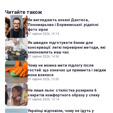
Читайте також
Як виглядають кохані Дантеса,
Пономарьова і Боржемської: рідкісні
фото зірок
07 серпня 2026, 15:19
Як швидко підготувати банки для
консервації: легкі перевірені методи, які
зекономлять ваш час
07 серпня 2026, 14:36
Чому не можна мити підлогу після
гостей: що означає ця прикмета і звідки
вона взялася
07 серпня 2026, 13:55
Не лише льон: стилістка розкрила 6
секретів комфортного образу у спеку
07 серпня 2026, 13:14
Українці відповіли, чому не їдуть у