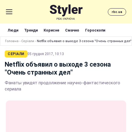
rbc.ua
Люди
Тренди
Корисне
Смачно
Гороскопи
Головна
›
Серіали
›
Netflix объявил о выходе 3 сезона "Очень странных дел"
СЕРІАЛИ
05 грудня 2017, 10:13
Netflix объявил о выходе 3 сезона
"Очень странных дел"
Фанаты увидят продолжение научно-фантастического
сериала