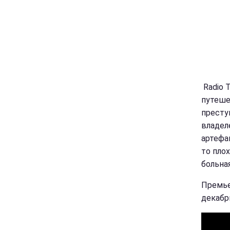
Radio 
путеше
престу
владел
артефак
то пло
больная
Премье
декабр