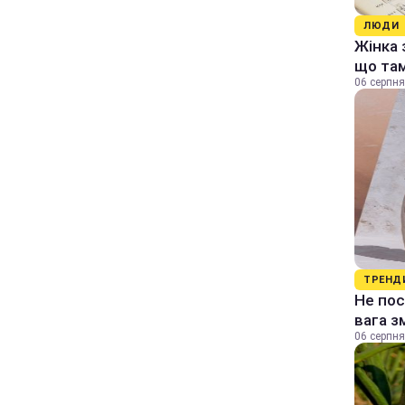
ЛЮДИ
Жінка 
що та
06 серпня
ТРЕНД
Не пос
вага з
06 серпня