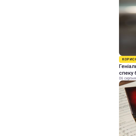
КОРИС
Геніал
спеку 
06 серпня