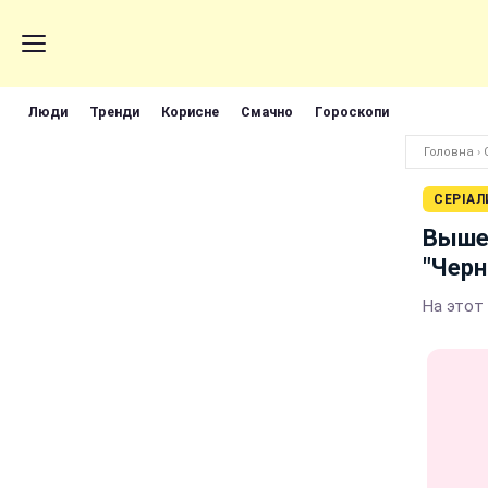
Люди
Тренди
Корисне
Смачно
Гороскопи
Головна
›
СЕРІАЛ
Вышел
"Черн
На этот