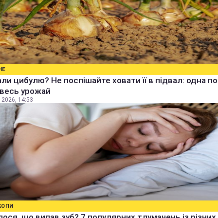
НЕ
ли цибулю? Не поспішайте ховати її в підвал: одна п
 весь урожай
 2026, 14:53
КОПИ
ося, що випав зуб? 7 популярних тлумачень із різних