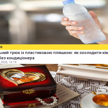
НЕ
ьний трюк із пластиковою пляшкою: як охолодити кім
без кондиціонера
 2026, 16:19