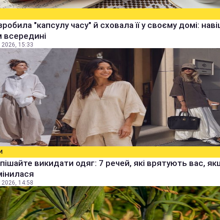
зробила "капсулу часу" й сховала її у своєму домі: наві
м всередині
 2026, 15:33
И
пішайте викидати одяг: 7 речей, які врятують вас, я
мінилася
 2026, 14:58