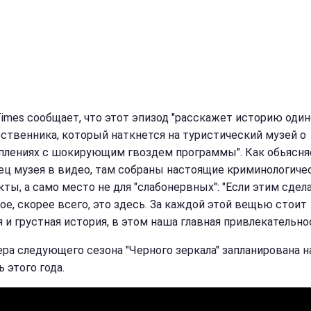
Times сообщает, что этот эпизод "расскажет историю оди
ственника, который наткнется на туристический музей о
плениях с шокирующим гвоздем программы". Как обьясня
ец музея в видео, там собраны настоящие криминологиче
ты, а само место не для "слабонервных": "Если этим сдела
хое, скорее всего, это здесь. За каждой этой вещью стоит
 и грустная история, в этом наша главная привлекательнос
ра следующего сезона "Черного зеркала" запланирована н
ь этого года.