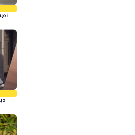
що і
кщо