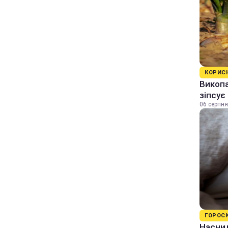
КОРИС
Викопа
зіпсує
06 серпня
ГОРОС
Наснил