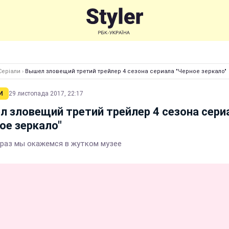
Серіали
›
Вышел зловещий третий трейлер 4 сезона сериала "Черное зеркало"
И
29 листопада 2017, 22:17
 зловещий третий трейлер 4 сезона сери
ое зеркало"
 раз мы окажемся в жутком музее