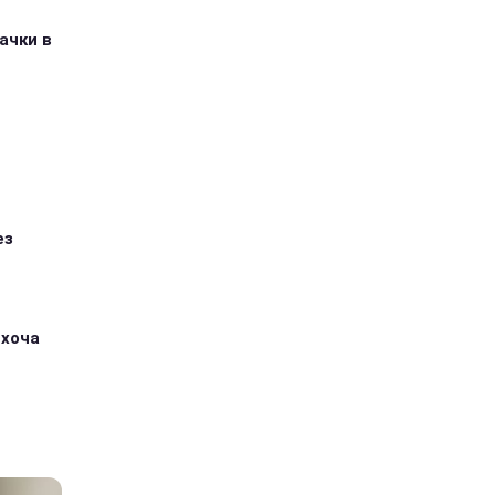
ачки в
ез
 хоча