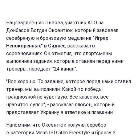
Нацгвардеец из Львова, участник АТО на
Донбассе Богдан Оксентюк, который завоевал
серебряную и бронзовую медали
на "Играх
Непокоренных" в Сиднее
, рассказал о
соревнованиях. Он отметил, что спортсмены
выполнили задания, которые ставили перед ними
тренеры, передает "
24 канал
".
"Все хорошо. То задание, которое перед нами ставил
тренер, мы выполнили. Какой-то победы
грандиозной не чувствую. Все классно, все
нравится, супер", - рассказал пловец, который
представляет Украину в атлетике и плавании.
Напомним, что Оксентюк получил серебро
в категории Men's ISD 50m Freestyle и бронзу в