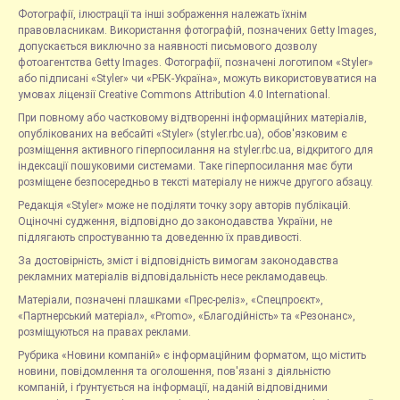
Фотографії, ілюстрації та інші зображення належать їхнім
правовласникам. Використання фотографій, позначених Getty Images,
допускається виключно за наявності письмового дозволу
фотоагентства Getty Images. Фотографії, позначені логотипом «Styler»
або підписані «Styler» чи «РБК-Україна», можуть використовуватися на
умовах ліцензії Creative Commons Attribution 4.0 International.
При повному або частковому відтворенні інформаційних матеріалів,
опублікованих на вебсайті «Styler» (styler.rbc.ua), обов'язковим є
розміщення активного гіперпосилання на styler.rbc.ua, відкритого для
індексації пошуковими системами. Таке гіперпосилання має бути
розміщене безпосередньо в тексті матеріалу не нижче другого абзацу.
Редакція «Styler» може не поділяти точку зору авторів публікацій.
Оціночні судження, відповідно до законодавства України, не
підлягають спростуванню та доведенню їх правдивості.
За достовірність, зміст і відповідність вимогам законодавства
рекламних матеріалів відповідальність несе рекламодавець.
Матеріали, позначені плашками «Прес-реліз», «Спецпроєкт»,
«Партнерський матеріал», «Promo», «Благодійність» та «Резонанс»,
розміщуються на правах реклами.
Рубрика «Новини компаній» є інформаційним форматом, що містить
новини, повідомлення та оголошення, пов'язані з діяльністю
компаній, і ґрунтується на інформації, наданій відповідними