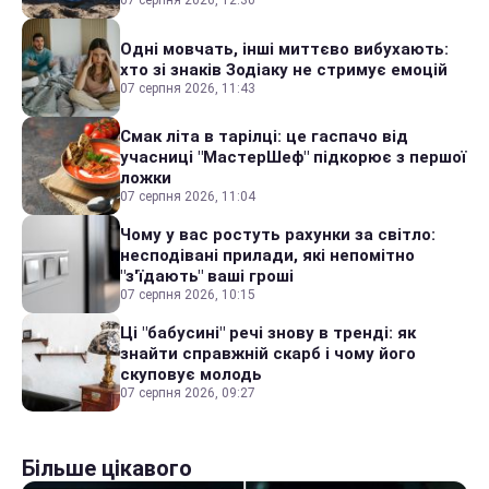
07 серпня 2026, 12:30
Одні мовчать, інші миттєво вибухають:
хто зі знаків Зодіаку не стримує емоцій
07 серпня 2026, 11:43
Смак літа в тарілці: це гаспачо від
учасниці "МастерШеф" підкорює з першої
ложки
07 серпня 2026, 11:04
Чому у вас ростуть рахунки за світло:
несподівані прилади, які непомітно
"з'їдають" ваші гроші
07 серпня 2026, 10:15
Ці "бабусині" речі знову в тренді: як
знайти справжній скарб і чому його
скуповує молодь
07 серпня 2026, 09:27
Більше цікавого