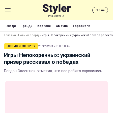
rbc.ua
Люди
Тренди
Корисне
Смачно
Гороскопи
Головна
›
Новини спорту
›
Игры Непокоренных: украинский призер рассказ
НОВИНИ СПОРТУ
25 жовтня 2018, 18:46
Игры Непокоренных: украинский
призер рассказал о победах
Богдан Оксентюк отметил, что все ребята справились