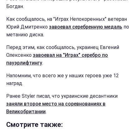
Богдан.
Как сообщалось, на "Играх Непокоренных" ветеран
Юрий Дмитренко
завоевал серебренную медаль
по
метанию диска.
Перед этим, как сообщалось, украинец Евгений
Олексенко
завоевал на "Играх" серебро по
пауэрлифтингу
.
Напомним, что всего же у наших героев уже 12
наград.
Ранее Styler писал, что украинские десантники
заняли второе место на соревнованиях в
Великобритании
.
Смотрите также: