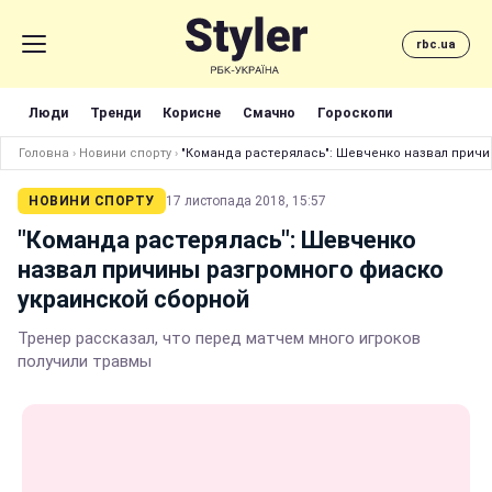
rbc.ua
Люди
Тренди
Корисне
Смачно
Гороскопи
Головна
›
Новини спорту
›
"Команда растерялась": Шевченко назвал причи
НОВИНИ СПОРТУ
17 листопада 2018, 15:57
"Команда растерялась": Шевченко
назвал причины разгромного фиаско
украинской сборной
Тренер рассказал, что перед матчем много игроков
получили травмы