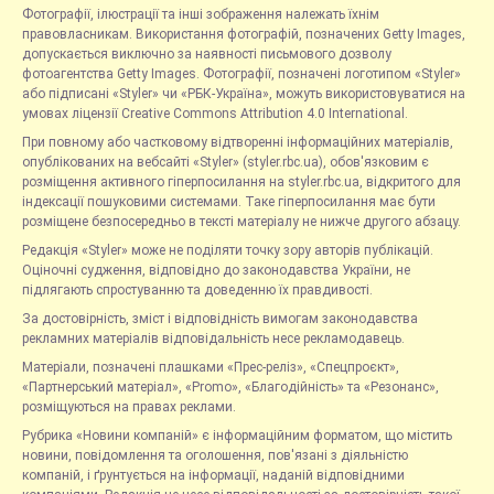
Фотографії, ілюстрації та інші зображення належать їхнім
правовласникам. Використання фотографій, позначених Getty Images,
допускається виключно за наявності письмового дозволу
фотоагентства Getty Images. Фотографії, позначені логотипом «Styler»
або підписані «Styler» чи «РБК-Україна», можуть використовуватися на
умовах ліцензії Creative Commons Attribution 4.0 International.
При повному або частковому відтворенні інформаційних матеріалів,
опублікованих на вебсайті «Styler» (styler.rbc.ua), обов'язковим є
розміщення активного гіперпосилання на styler.rbc.ua, відкритого для
індексації пошуковими системами. Таке гіперпосилання має бути
розміщене безпосередньо в тексті матеріалу не нижче другого абзацу.
Редакція «Styler» може не поділяти точку зору авторів публікацій.
Оціночні судження, відповідно до законодавства України, не
підлягають спростуванню та доведенню їх правдивості.
За достовірність, зміст і відповідність вимогам законодавства
рекламних матеріалів відповідальність несе рекламодавець.
Матеріали, позначені плашками «Прес-реліз», «Спецпроєкт»,
«Партнерський матеріал», «Promo», «Благодійність» та «Резонанс»,
розміщуються на правах реклами.
Рубрика «Новини компаній» є інформаційним форматом, що містить
новини, повідомлення та оголошення, пов'язані з діяльністю
компаній, і ґрунтується на інформації, наданій відповідними