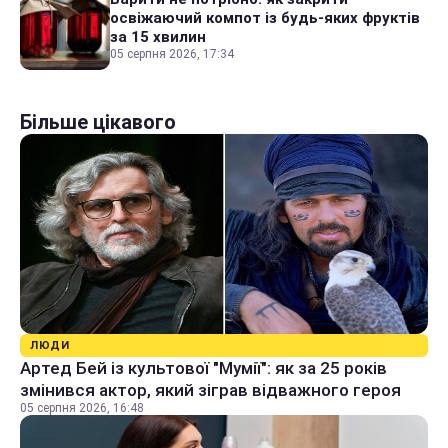
освіжаючий компот із будь-яких фруктів
за 15 хвилин
05 серпня 2026, 17:34
Більше цікавого
ЛЮДИ
Артед Бей із культової "Мумії": як за 25 років
змінився актор, який зіграв відважного героя
05 серпня 2026, 16:48