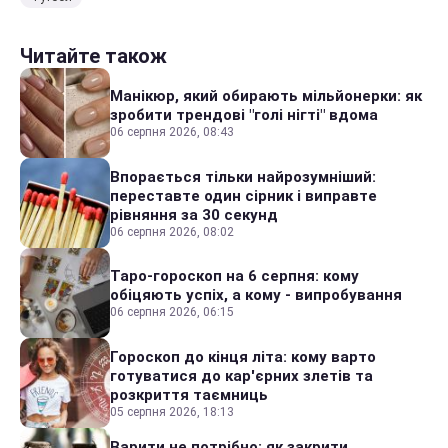
Читайте також
Манікюр, який обирають мільйонерки: як
зробити трендові "голі нігті" вдома
06 серпня 2026, 08:43
Впорається тільки найрозумніший:
переставте один сірник і виправте
рівняння за 30 секунд
06 серпня 2026, 08:02
Таро-гороскоп на 6 серпня: кому
обіцяють успіх, а кому - випробування
06 серпня 2026, 06:15
Гороскоп до кінця літа: кому варто
готуватися до кар'єрних злетів та
розкриття таємниць
05 серпня 2026, 18:13
Варити не потрібно: як закрити