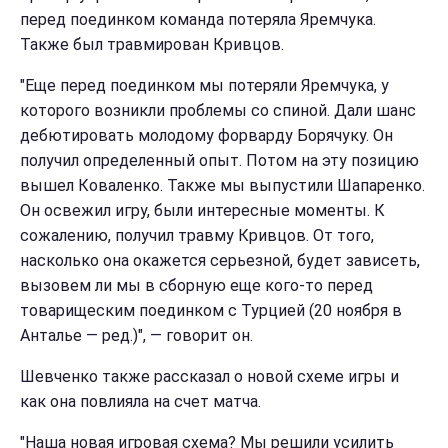
перед поединком команда потеряла Яремчука.
Также был травмирован Кривцов.
"Еще перед поединком мы потеряли Яремчука, у
которого возникли проблемы со спиной. Дали шанс
дебютировать молодому форварду Борячуку. Он
получил определенный опыт. Потом на эту позицию
вышел Коваленко. Также мы выпустили Шапаренко.
Он освежил игру, были интересные моменты. К
сожалению, получил травму Кривцов. От того,
насколько она окажется серьезной, будет зависеть,
вызовем ли мы в сборную еще кого-то перед
товарищеским поединком с Турцией (20 ноября в
Анталье — ред.)", — говорит он.
Шевченко также рассказал о новой схеме игры и
как она повлияла на счет матча.
"Наша новая игровая схема? Мы решили усилить