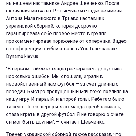
нынешнем наставнике Андрее Шевченко. После
окончания матча на 19-тысячном стадионе имени
Антона Малатинского в Трнаве наставник
украинской сборной, которая досрочно
гарантировала себе первое место в группе,
прокомментировал поражение от соперника. Видео
с конференции опубликовано в
YouTube
-канале
Dynamo.kiev.ua.
"В первом тайме команда растерялась, допустила
несколько ошибок. Мы спешили, играли в
несвойственный нам футбол — за счет длинных
передач. Быстро пропущенный мяч тоже повлиял на
нашу игру. И первый, и второй голы. Ребятам было
тяжело. После перерыва команда преобразилась,
стала играть в другой футбол. Я не говорю о счете,
он мог быть другим", — считает Шевченко.
Тренер украинской сборной также рассказал, что