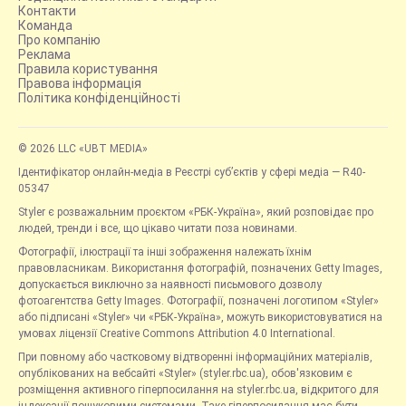
Контакти
Команда
Про компанію
Реклама
Правила користування
Правова інформація
Політика конфіденційності
© 2026 LLC «UBT MEDIA»
Ідентифікатор онлайн-медіа в Реєстрі суб’єктів у сфері медіа — R40-
05347
Styler є розважальним проєктом «РБК-Україна», який розповідає про
людей, тренди і все, що цікаво читати поза новинами.
Фотографії, ілюстрації та інші зображення належать їхнім
правовласникам. Використання фотографій, позначених Getty Images,
допускається виключно за наявності письмового дозволу
фотоагентства Getty Images. Фотографії, позначені логотипом «Styler»
або підписані «Styler» чи «РБК-Україна», можуть використовуватися на
умовах ліцензії Creative Commons Attribution 4.0 International.
При повному або частковому відтворенні інформаційних матеріалів,
опублікованих на вебсайті «Styler» (styler.rbc.ua), обов'язковим є
розміщення активного гіперпосилання на styler.rbc.ua, відкритого для