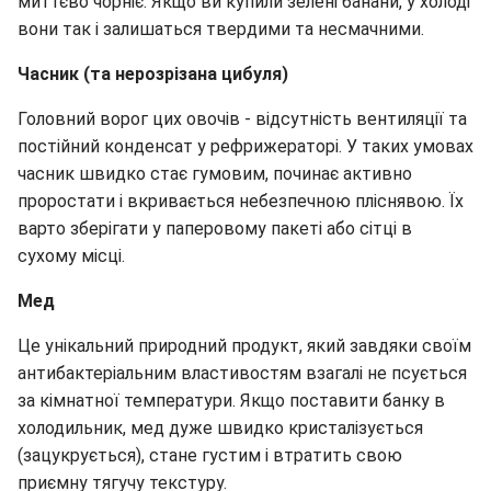
миттєво чорніє. Якщо ви купили зелені банани, у холоді
вони так і залишаться твердими та несмачними.
Часник (та нерозрізана цибуля)
Головний ворог цих овочів - відсутність вентиляції та
постійний конденсат у рефрижераторі. У таких умовах
часник швидко стає гумовим, починає активно
проростати і вкривається небезпечною пліснявою. Їх
варто зберігати у паперовому пакеті або сітці в
сухому місці.
Мед
Це унікальний природний продукт, який завдяки своїм
антибактеріальним властивостям взагалі не псується
за кімнатної температури. Якщо поставити банку в
холодильник, мед дуже швидко кристалізується
(зацукрується), стане густим і втратить свою
приємну тягучу текстуру.