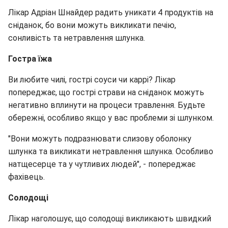
Лікар Адріан Шнайдер радить уникати 4 продуктів на
сніданок, бо вони можуть викликати печію,
сонливість та нетравлення шлунка.
Гостра їжа
Ви любите чилі, гострі соуси чи каррі? Лікар
попереджає, що гострі страви на сніданок можуть
негативно вплинути на процеси травлення. Будьте
обережні, особливо якщо у вас проблеми зі шлунком.
"Вони можуть подразнювати слизову оболонку
шлунка та викликати нетравлення шлунка. Особливо
натщесерце та у чутливих людей", - попереджає
фахівець.
Солодощі
Лікар наголошує, що солодощі викликають швидкий