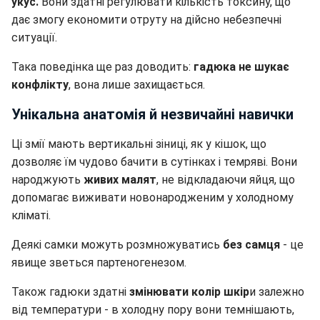
укус.
Вони здатні регулювати кількість токсину, що
дає змогу економити отруту на дійсно небезпечні
ситуації.
Така поведінка ще раз доводить:
гадюка не шукає
конфлікту
, вона лише захищається.
Унікальна анатомія й незвичайні навички
Ці змії мають вертикальні зіниці, як у кішок, що
дозволяє їм чудово бачити в сутінках і темряві. Вони
народжують
живих малят
, не відкладаючи яйця, що
допомагає виживати новонародженим у холодному
кліматі.
Деякі самки можуть розмножуватись
без самця
- це
явище зветься партеногенезом.
Також гадюки здатні
змінювати колір шкір
и залежно
від температури - в холодну пору вони темнішають,