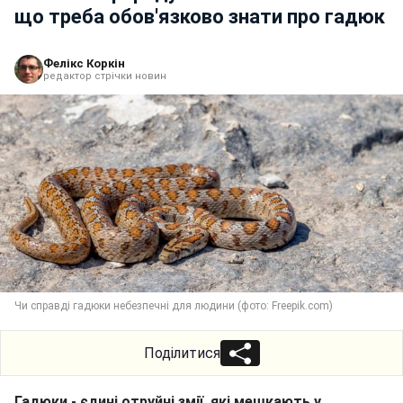
що треба обов'язково знати про гадюк
Фелікс Коркін
редактор стрічки новин
Чи справді гадюки небезпечні для людини (фото: Freepik.com)
Поділитися
Гадюки - єдині отруйні змії, які мешкають у