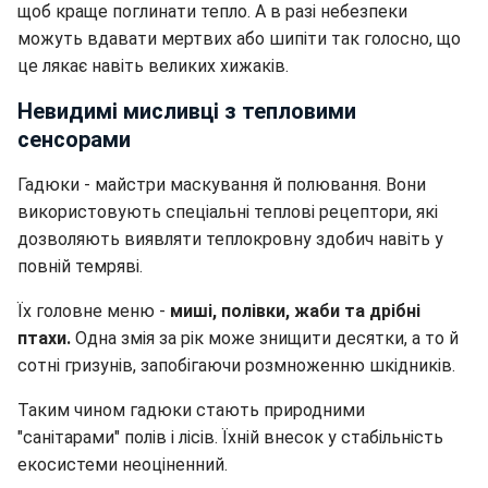
щоб краще поглинати тепло. А в разі небезпеки
можуть вдавати мертвих або шипіти так голосно, що
це лякає навіть великих хижаків.
Невидимі мисливці з тепловими
сенсорами
Гадюки - майстри маскування й полювання. Вони
використовують спеціальні теплові рецептори, які
дозволяють виявляти теплокровну здобич навіть у
повній темряві.
Їх головне меню -
миші, полівки, жаби та дрібні
птахи.
Одна змія за рік може знищити десятки, а то й
сотні гризунів, запобігаючи розмноженню шкідників.
Таким чином гадюки стають природними
"санітарами" полів і лісів. Їхній внесок у стабільність
екосистеми неоціненний.