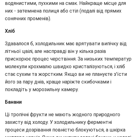
водянистими, пухкими на смак. Найкраще місце для
них - затемнена полиця або стіл (подалі від прямих
сонячних променів).
Хліб
Здавалося б, холодильник має врятувати випічку від
літньої цвілі, але насправді він у кілька разів
прискорює процес черствіння. За низьких температур
молекули крохмалю швидко кристалізуються, і хліб
стає сухим та жорстким. Якщо ви не плануєте з'їсти
його за пару днів, краще наріжте скибочками і
покладіть у морозильну камеру.
Банани
Ці тропічні фрукти не мають жодного природного
захисту від холоду. У холодильнику ферментні
процеси дозрівання повністю блокуються, а шкірка