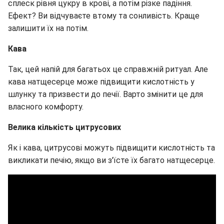
сплеск рівня цукру в крові, а потім різке падіння.
Ефект? Ви відчуваєте втому та сонливість. Краще
залишити їх на потім.
Кава
Так, цей напій для багатьох це справжній ритуал. Але
кава натщесерце може підвищити кислотність у
шлунку та призвести до печії. Варто змінити це для
власного комфорту.
Велика кількість цитрусових
Як і кава, цитрусові можуть підвищити кислотність та
викликати печію, якщо ви з'їсте їх багато натщесерце.