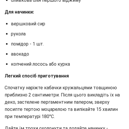
оливкова олія першого віджиму
Для начинки:
вершковий сир
рукола
помідор - 1 шт.
авокадо
копчений лосось або курка
Легкий спосіб приготування
Спочатку наріжте кабачки кружальцями товщиною
приблизно 2 сантиметри. Після цього викладіть їх на
деко, застелене пергаментним папером, зверху
посипте тертою моцарелою та випікайте 15 хвилин
при температурі 180°C.
Дайте їм трохи охолонути та додайте начинку -