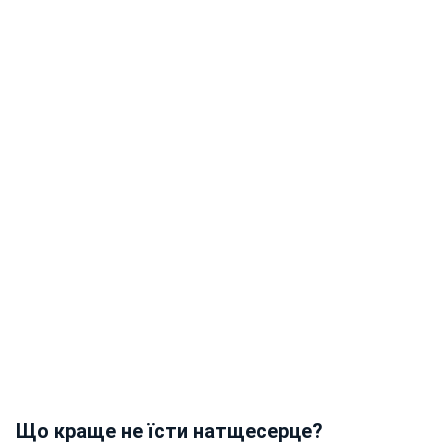
Що краще не їсти натщесерце?