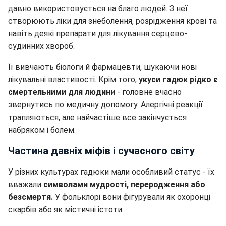
давно використовується на благо людей. З неї
створюють ліки для знеболення, розрідження крові та
навіть деякі препарати для лікування серцево-
судинних хвороб.
Її вивчають біологи й фармацевти, шукаючи нові
лікувальні властивості. Крім того,
укуси гадюк рідко є
смертельними для людин
и - головне вчасно
звернутись по медичну допомогу. Алергічні реакції
трапляються, але найчастіше все закінчується
набряком і болем.
Частина давніх міфів і сучасного світу
У різних культурах гадюки мали особливий статус - їх
вважали
символами мудрості, переродження або
безсмертя.
У фольклорі вони фігурували як охоронці
скарбів або як містичні істоти.