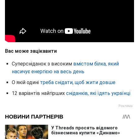
Вас може зацікавити
Суперсніданок з високим
вмістом білка, який
насичує енергією на весь день
О якій одині
треба снідати, щоб жити довше
12 варіантів найгірших
сніданків, які їдять українці