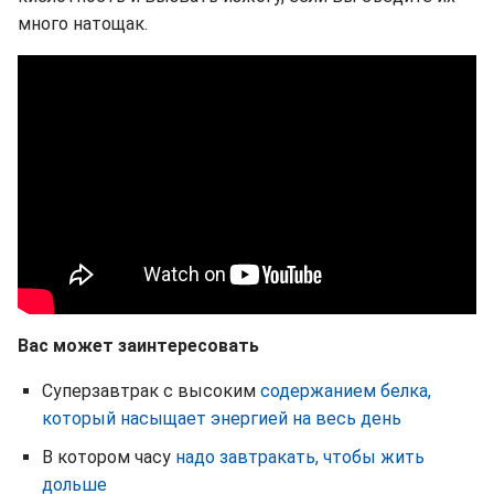
много натощак.
Вас может заинтересовать
Суперзавтрак с высоким
содержанием белка,
который насыщает энергией на весь день
В котором часу
надо завтракать, чтобы жить
дольше