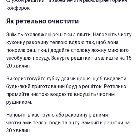
служби решітки та забезпечити рівномірне горіння
конфорок.
Як ретельно очистити
Зніміть охолоджені решітки з плити. Наповніть чисту
кухонну раковину теплою водою так, щоб вона
покрила решітки, і додайте столову ложку миючого
засобу для посуду. Занурте решітки та залиште на 15-
20 хвилин.
Використовуйте губку для чищення, щоб видалити
будь-який приготований бруд з решіток. Ретельно
промийте чистою водою та висушіть чистим
рушником.
Наповніть каструлю або раковину рівними
частинами теплої води та оцту. Замочіть решітки на
30 хвилин.