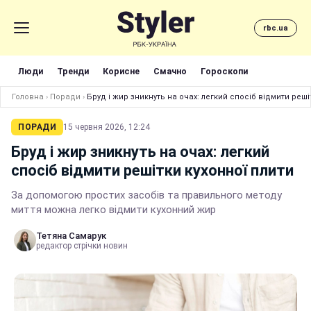
rbc.ua
Люди
Тренди
Корисне
Смачно
Гороскопи
Головна
›
Поради
›
Бруд і жир зникнуть на очах: легкий спосіб відмити реші
ПОРАДИ
15 червня 2026, 12:24
Бруд і жир зникнуть на очах: легкий
спосіб відмити решітки кухонної плити
За допомогою простих засобів та правильного методу
миття можна легко відмити кухонний жир
Тетяна Самарук
редактор стрічки новин