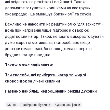
які осідають на решітках і всій плиті. Також
допомагає готувати з кришками на каструлях і
сковородах - це зменшує бризки олії та соусів.
Важливо не наносити на решітки олію "для захисту" -
вона при нагріванні лише підгорає й створює
додатковий нагар. Також не варто використовувати
дуже жорсткі металеві щітки, особливо якщо
решітки емальовані, бо пошкоджена поверхня
брудниться ще швидше.
Також може зацікавити:
Три способи, які приберуть нагар та жир зі
сковорідок за лічені хвилини
Названо найбільш недооцінений режим духовки
Миття
Прибирання будинку
Кухонні лайфхаки