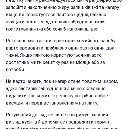
Решітку плити рекомендується мити регулярно, щоб
запобігти накопиченню жиру, залишків їжі та нагару.
Якщо ви користуєтеся плитою щодня, бажано
очищати решітку від свіжих забруднень після
приготування їжі або хоча б наприкінці дня.
Ретельне миття з використанням мийного засобу
варто проводити приблизно один раз на один-два
тижні. Якщо плитою користуються нечасто,
достатньо мити решітку раз на місяць або за
потреби.
Не варто чекати, поки нагар стане товстим шаром,
адже застарілі забруднення значно складніше
видалити. Після миття решітку потрібно добре
висушити перед встановленням на плиту.
Регулярний догляд не лише підтримує охайний
вигляд кухні, а й допомагає продовжити термін