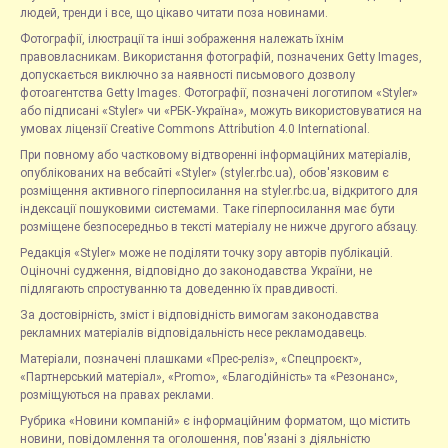
людей, тренди і все, що цікаво читати поза новинами.
Фотографії, ілюстрації та інші зображення належать їхнім
правовласникам. Використання фотографій, позначених Getty Images,
допускається виключно за наявності письмового дозволу
фотоагентства Getty Images. Фотографії, позначені логотипом «Styler»
або підписані «Styler» чи «РБК-Україна», можуть використовуватися на
умовах ліцензії Creative Commons Attribution 4.0 International.
При повному або частковому відтворенні інформаційних матеріалів,
опублікованих на вебсайті «Styler» (styler.rbc.ua), обов'язковим є
розміщення активного гіперпосилання на styler.rbc.ua, відкритого для
індексації пошуковими системами. Таке гіперпосилання має бути
розміщене безпосередньо в тексті матеріалу не нижче другого абзацу.
Редакція «Styler» може не поділяти точку зору авторів публікацій.
Оціночні судження, відповідно до законодавства України, не
підлягають спростуванню та доведенню їх правдивості.
За достовірність, зміст і відповідність вимогам законодавства
рекламних матеріалів відповідальність несе рекламодавець.
Матеріали, позначені плашками «Прес-реліз», «Спецпроєкт»,
«Партнерський матеріал», «Promo», «Благодійність» та «Резонанс»,
розміщуються на правах реклами.
Рубрика «Новини компаній» є інформаційним форматом, що містить
новини, повідомлення та оголошення, пов'язані з діяльністю