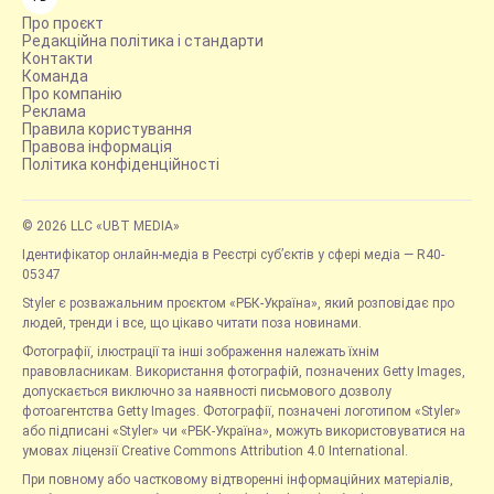
Про проєкт
Редакційна політика і стандарти
Контакти
Команда
Про компанію
Реклама
Правила користування
Правова інформація
Політика конфіденційності
© 2026 LLC «UBT MEDIA»
Ідентифікатор онлайн-медіа в Реєстрі суб’єктів у сфері медіа — R40-
05347
Styler є розважальним проєктом «РБК-Україна», який розповідає про
людей, тренди і все, що цікаво читати поза новинами.
Фотографії, ілюстрації та інші зображення належать їхнім
правовласникам. Використання фотографій, позначених Getty Images,
допускається виключно за наявності письмового дозволу
фотоагентства Getty Images. Фотографії, позначені логотипом «Styler»
або підписані «Styler» чи «РБК-Україна», можуть використовуватися на
умовах ліцензії Creative Commons Attribution 4.0 International.
При повному або частковому відтворенні інформаційних матеріалів,