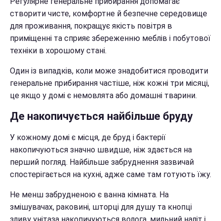
Регулярне генеральне прибирання допомагає
створити чисте, комфортне й безпечне середовище
для проживання, покращує якість повітря в
приміщенні та сприяє збереженню меблів і побутової
техніки в хорошому стані.
Один із випадків, коли може знадобитися проводити
генеральне прибирання частіше, ніж кожні три місяці,
це якщо у домі є немовлята або домашні тварини.
Де накопичується найбільше бруду
У кожному домі є місця, де бруд і бактерії
накопичуються значно швидше, ніж здається на
перший погляд. Найбільше забруднення зазвичай
спостерігається на кухні, адже саме там готують їжу.
Не менш забрудненою є ванна кімната. На
змішувачах, раковині, шторці для душу та кнопці
зливу унітаза накопичуються волога, мильний наліт і