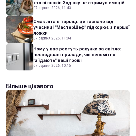
хто зі знаків Зодіаку не стримує емоцій
07 серпня 2026, 11:43
Смак літа в тарілці: це гаспачо від
учасниці "МастерШеф" підкорює з першої
ложки
07 серпня 2026, 11:04
Чому у вас ростуть рахунки за світло:
несподівані прилади, які непомітно
"з'їдають" ваші гроші
07 серпня 2026, 10:15
Більше цікавого