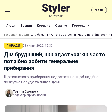
rbc.ua
Люди
Тренди
Корисне
Смачно
Гороскопи
Головна
›
Поради
›
Дім брудніший, ніж здається: як часто потрібно робит
ПОРАДИ
03 липня 2026, 15:30
Дім брудніший, ніж здається: як часто
потрібно робити генеральне
прибирання
Щотижневого прибирання недостатньо, щоб надійно
позбутися бруду та пилу в домі
Тетяна Самарук
редактор стрічки новин