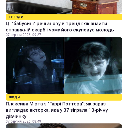
ТРЕНДИ
Ці "бабусині" речі знову в тренді: як знайти
справжній скарб і чому його скуповує молодь
07 серпня 2026, 09:27
ЛЮДИ
Плаксива Мірта з "Гаррі Поттера": як зараз
виглядає акторка, яка у 37 зіграла 13-річну
дівчинку
07 серпня 2026, 08:49