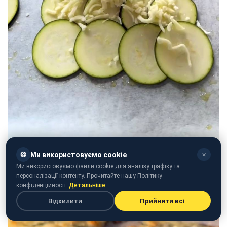
🍪
Ми використовуємо cookie
✕
Ми використовуємо файли cookie для аналізу трафіку та
персоналізації контенту. Прочитайте нашу Політику
конфіденційності.
Детальніше
Відхилити
Прийняти всі