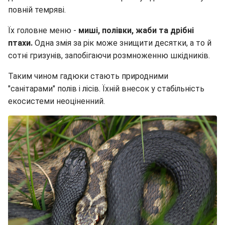
повній темряві.
Їх головне меню -
миші, полівки, жаби та дрібні
птахи.
Одна змія за рік може знищити десятки, а то й
сотні гризунів, запобігаючи розмноженню шкідників.
Таким чином гадюки стають природними
"санітарами" полів і лісів. Їхній внесок у стабільність
екосистеми неоціненний.