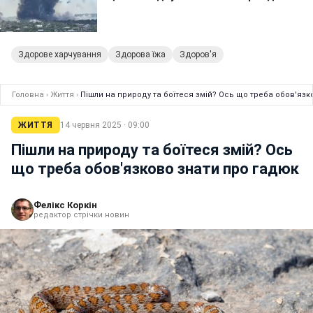
Здорове харчування
Здорова їжа
Здоров'я
Головна
›
Життя
›
Пішли на природу та боїтеся змій? Ось що треба обов'язк
ЖИТТЯ
14 червня 2025 · 09:00
Пішли на природу та боїтеся змій? Ось
що треба обов'язково знати про гадюк
Фелікс Коркін
редактор стрічки новин