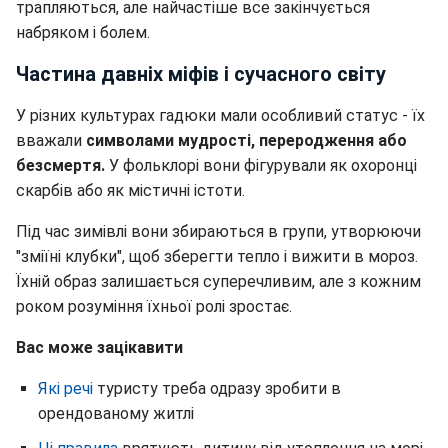
трапляються, але найчастіше все закінчується
набряком і болем.
Частина давніх міфів і сучасного світу
У різних культурах гадюки мали особливий статус - їх
вважали
символами мудрості, переродження або
безсмертя.
У фольклорі вони фігурували як охоронці
скарбів або як містичні істоти.
Під час зимівлі вони збираються в групи, утворюючи
"зміїні клубки", щоб зберегти тепло і вижити в мороз.
Їхній образ залишається суперечливим, але з кожним
роком розуміння їхньої ролі зростає.
Вас може зацікавити
Які речі
туристу треба одразу зробити в
орендованому житлі