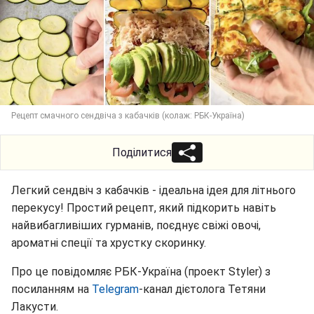
Рецепт смачного сендвіча з кабачків (колаж: РБК-Україна)
Поділитися
Легкий сендвіч з кабачків - ідеальна ідея для літнього
перекусу! Простий рецепт, який підкорить навіть
найвибагливіших гурманів, поєднує свіжі овочі,
ароматні спеції та хрустку скоринку.
Про це повідомляє РБК-Україна (проект Styler) з
посиланням на
Telegram
-канал дієтолога Тетяни
Лакусти.