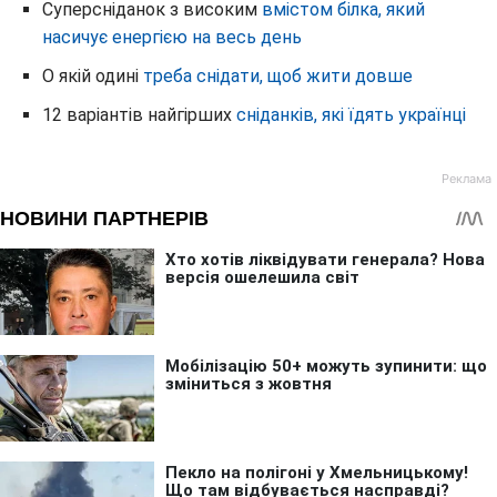
Суперсніданок з високим
вмістом білка, який
насичує енергією на весь день
О якій одині
треба снідати, щоб жити довше
12 варіантів найгірших
сніданків, які їдять українці