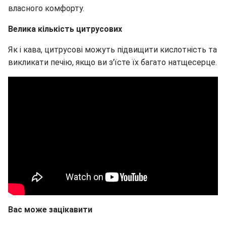
власного комфорту.
Велика кількість цитрусових
Як і кава, цитрусові можуть підвищити кислотність та
викликати печію, якщо ви з'їсте їх багато натщесерце.
Вас може зацікавити