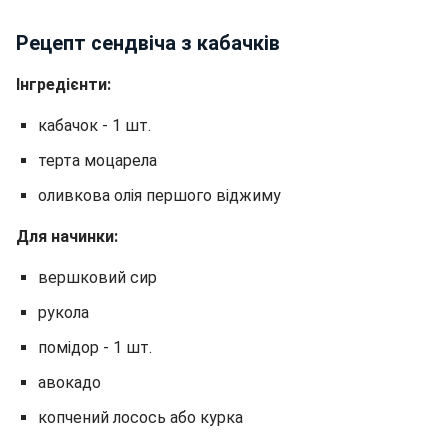
Рецепт сендвіча з кабачків
Інгредієнти:
кабачок - 1 шт.
терта моцарела
оливкова олія першого віджиму
Для начинки:
вершковий сир
рукола
помідор - 1 шт.
авокадо
копчений лосось або курка