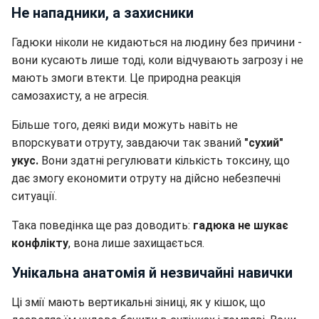
Не нападники, а захисники
Гадюки ніколи не кидаються на людину без причини -
вони кусають лише тоді, коли відчувають загрозу і не
мають змоги втекти. Це природна реакція
самозахисту, а не агресія.
Більше того, деякі види можуть навіть не
впорскувати отруту, завдаючи так званий
"сухий"
укус.
Вони здатні регулювати кількість токсину, що
дає змогу економити отруту на дійсно небезпечні
ситуації.
Така поведінка ще раз доводить:
гадюка не шукає
конфлікту
, вона лише захищається.
Унікальна анатомія й незвичайні навички
Ці змії мають вертикальні зіниці, як у кішок, що