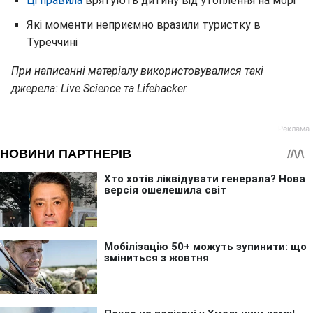
Ці правила
врятують дитину від утоплення на морі
Які моменти неприємно вразили туристку в
Туреччині
При написанні матеріалу використовувалися такі
джерела: Live Science та Lifehacker.