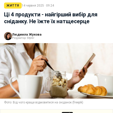
ЖИТТЯ
14 червня 2025 · 09:24
Ці 4 продукти - найгірший вибір для
сніданку. Не їжте їх натщесерце
Людмила Жукова
Редактор Styler
Фото: Від чого краще відмовитися на сніданок (freepik)