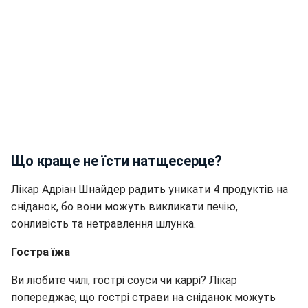
Що краще не їсти натщесерце?
Лікар Адріан Шнайдер радить уникати 4 продуктів на
сніданок, бо вони можуть викликати печію,
сонливість та нетравлення шлунка.
Гостра їжа
Ви любите чилі, гострі соуси чи каррі? Лікар
попереджає, що гострі страви на сніданок можуть