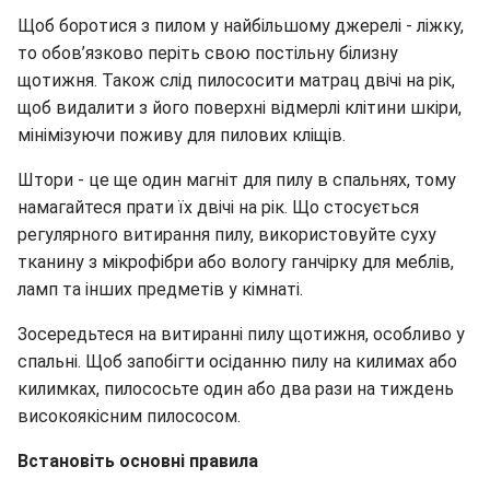
Щоб боротися з пилом у найбільшому джерелі - ліжку,
то обов’язково періть свою постільну білизну
щотижня. Також слід пилососити матрац двічі на рік,
щоб видалити з його поверхні відмерлі клітини шкіри,
мінімізуючи поживу для пилових кліщів.
Штори - це ще один магніт для пилу в спальнях, тому
намагайтеся прати їх двічі на рік.
Що стосується
регулярного витирання пилу, використовуйте суху
тканину з мікрофібри або вологу ганчірку для меблів,
ламп та інших предметів у кімнаті.
Зосередьтеся на витиранні пилу щотижня, особливо у
спальні. Щоб запобігти осіданню пилу на килимах або
килимках, пилососьте один або два рази на тиждень
високоякісним пилососом.
Встановіть основні правила