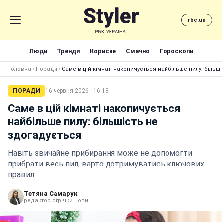
rbc.ua
Люди
Тренди
Корисне
Смачно
Гороскопи
Головна
›
Поради
›
Саме в цій кімнаті накопичується найбільше пилу: більш
ПОРАДИ
16 червня 2026 · 16:18
Саме в цій кімнаті накопичується
найбільше пилу: більшість не
здогадується
Навіть звичайне прибирання може не допомогти
прибрати весь пил, варто дотримуватись ключових
правил
Тетяна Самарук
редактор стрічки новин