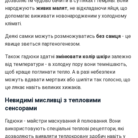
дозволяє їм чудово бачити в сутінках і темряві. Вони
народжують
живих малят
, не відкладаючи яйця, що
допомагає виживати новонародженим у холодному
кліматі.
Деякі самки можуть розмножуватись
без самця
- це
явище зветься партеногенезом.
Також гадюки здатні
змінювати колір шкір
и залежно
від температури - в холодну пору вони темнішають,
щоб краще поглинати тепло. А в разі небезпеки
можуть вдавати мертвих або шипіти так голосно, що
це лякає навіть великих хижаків.
Невидимі мисливці з тепловими
сенсорами
Гадюки - майстри маскування й полювання. Вони
використовують спеціальні теплові рецептори, які
дозволяють виявляти теплокровну здобич навіть у