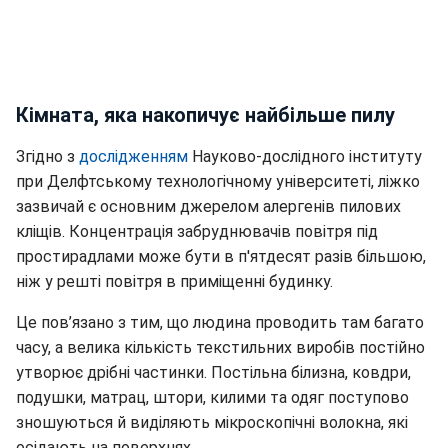
Кімната, яка накопичує найбільше пилу
Згідно з
дослідженням
Науково-дослідного інституту
при Делфтському технологічному університеті, ліжко
зазвичай є основним джерелом алергенів пилових
кліщів. Концентрація забруднювачів повітря під
простирадлами може бути в п'ятдесят разів більшою,
ніж у решті повітря в приміщенні будинку.
Це пов’язано з тим, що людина проводить там багато
часу, а велика кількість текстильних виробів постійно
утворює дрібні частинки. Постільна білизна, ковдри,
подушки, матрац, штори, килими та одяг поступово
зношуються й виділяють мікроскопічні волокна, які
осідають на поверхнях.