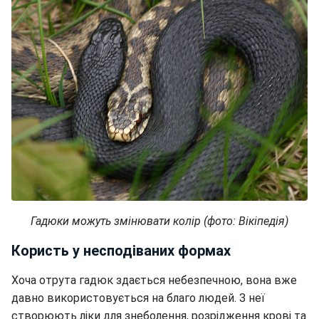
Гадюки можуть змінювати колір (фото: Вікіпедія)
Користь у несподіваних формах
Хоча отрута гадюк здається небезпечною, вона вже
давно використовується на благо людей. З неї
створюють ліки для знеболення, розрідження крові та