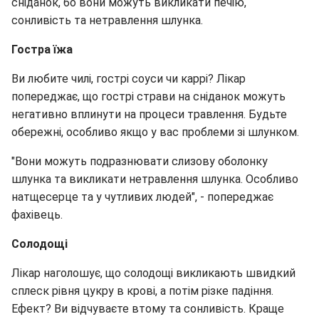
сніданок, бо вони можуть викликати печію,
сонливість та нетравлення шлунка.
Гостра їжа
Ви любите чилі, гострі соуси чи каррі? Лікар
попереджає, що гострі страви на сніданок можуть
негативно вплинути на процеси травлення. Будьте
обережні, особливо якщо у вас проблеми зі шлунком.
"Вони можуть подразнювати слизову оболонку
шлунка та викликати нетравлення шлунка. Особливо
натщесерце та у чутливих людей", - попереджає
фахівець.
Солодощі
Лікар наголошує, що солодощі викликають швидкий
сплеск рівня цукру в крові, а потім різке падіння.
Ефект? Ви відчуваєте втому та сонливість. Краще