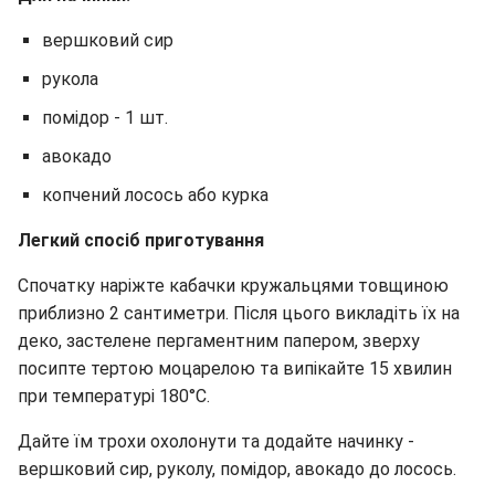
вершковий сир
рукола
помідор - 1 шт.
авокадо
копчений лосось або курка
Легкий спосіб приготування
Спочатку наріжте кабачки кружальцями товщиною
приблизно 2 сантиметри. Після цього викладіть їх на
деко, застелене пергаментним папером, зверху
посипте тертою моцарелою та випікайте 15 хвилин
при температурі 180°C.
Дайте їм трохи охолонути та додайте начинку -
вершковий сир, руколу, помідор, авокадо до лосось.