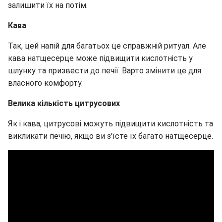
залишити їх на потім.
Кава
Так, цей напій для багатьох це справжній ритуал. Але
кава натщесерце може підвищити кислотність у
шлунку та призвести до печії. Варто змінити це для
власного комфорту.
Велика кількість цитрусових
Як і кава, цитрусові можуть підвищити кислотність та
викликати печію, якщо ви з'їсте їх багато натщесерце.