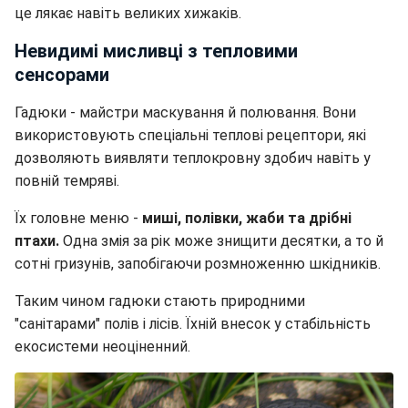
це лякає навіть великих хижаків.
Невидимі мисливці з тепловими
сенсорами
Гадюки - майстри маскування й полювання. Вони
використовують спеціальні теплові рецептори, які
дозволяють виявляти теплокровну здобич навіть у
повній темряві.
Їх головне меню -
миші, полівки, жаби та дрібні
птахи.
Одна змія за рік може знищити десятки, а то й
сотні гризунів, запобігаючи розмноженню шкідників.
Таким чином гадюки стають природними
"санітарами" полів і лісів. Їхній внесок у стабільність
екосистеми неоціненний.