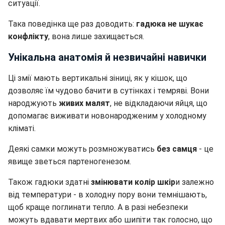
ситуації.
Така поведінка ще раз доводить:
гадюка не шукає
конфлікту
, вона лише захищається.
Унікальна анатомія й незвичайні навички
Ці змії мають вертикальні зіниці, як у кішок, що
дозволяє їм чудово бачити в сутінках і темряві. Вони
народжують
живих малят
, не відкладаючи яйця, що
допомагає виживати новонародженим у холодному
кліматі.
Деякі самки можуть розмножуватись
без самця
- це
явище зветься партеногенезом.
Також гадюки здатні
змінювати колір шкір
и залежно
від температури - в холодну пору вони темнішають,
щоб краще поглинати тепло. А в разі небезпеки
можуть вдавати мертвих або шипіти так голосно, що