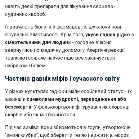
навіть деякі препарати для лікування серцево-
судинних хвороб.
Її вивчають біологи й фармацевти, шукаючи нові
лікувальні властивості. Крім того,
укуси гадюк рідко є
смертельними для людин
и - головне вчасно
звернутись по медичну допомогу. Алергічні реакції
трапляються, але найчастіше все закінчується
набряком і болем.
Частина давніх міфів і сучасного світу
У різних культурах гадюки мали особливий статус - їх
вважали
символами мудрості, переродження або
безсмертя.
У фольклорі вони фігурували як охоронці
скарбів або як містичні істоти.
Під час зимівлі вони збираються в групи, утворюючи
"зміїні клубки", щоб зберегти тепло і вижити в мороз.