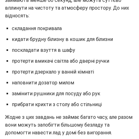
займають менше 60 секунд, але можуть суттєво
вплинути на чистоту та атмосферу простору. До них
відносять:
складання покривала
кидати брудну білизну в кошик для білизни
поскладати взуття в шафу
протерти вмикачі світла або дверні ручки
протерти дзеркало у ванній кімнаті
наповнити дозатор милом
замінити рушники для посуду або рук
прибрати крихти з столу або стільниці
Жодне з цих завдань не займає багато часу, але разом
вони можуть запобігти більшому безладу та
допомогти навести лад у домі без вигорання.