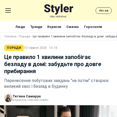
rbc.ua
Люди
Тренди
Корисне
Смачно
Гороскопи
Головна
›
Поради
›
Це правило 1 хвилини запобігає безладу в домі: забуд
ПОРАДИ
10 червня 2026 · 16:18
Це правило 1 хвилини запобігає
безладу в домі: забудьте про довге
прибирання
Перенесення побутових завдань "на потім" створює
великий хаос і безлад в будинку
Тетяна Самарук
редактор стрічки новин