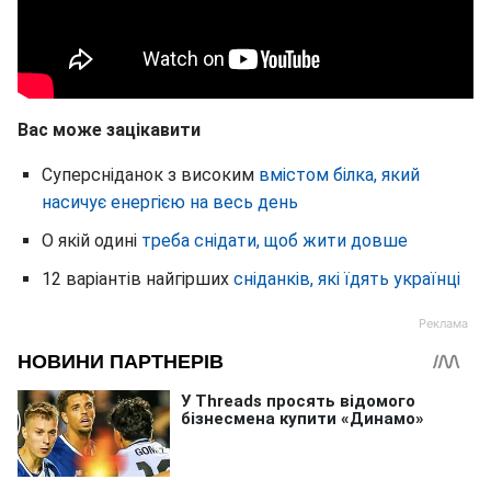
Вас може зацікавити
Суперсніданок з високим
вмістом білка, який
насичує енергією на весь день
О якій одині
треба снідати, щоб жити довше
12 варіантів найгірших
сніданків, які їдять українці