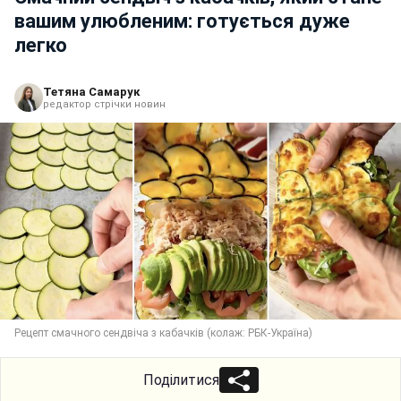
вашим улюбленим: готується дуже
легко
Тетяна Самарук
редактор стрічки новин
Рецепт смачного сендвіча з кабачків (колаж: РБК-Україна)
Поділитися